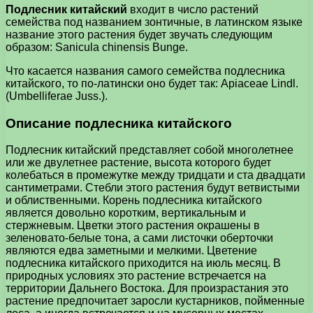
Подлесник китайский
входит в число растений
семейства под названием зонтичные, в латинском языке
название этого растения будет звучать следующим
образом: Sanicula chinensis Bunge.
Что касается названия самого семейства подлесника
китайского, то по-латински оно будет так: Apiaceae Lindl.
(Umbelliferae Juss.).
Описание подлесника китайского
Подлесник китайский представляет собой многолетнее
или же двулетнее растение, высота которого будет
колебаться в промежутке между тридцати и ста двадцати
сантиметрами. Стебли этого растения будут ветвистыми
и облиственными. Корень подлесника китайского
является довольно коротким, вертикальным и
стержневым. Цветки этого растения окрашены в
зеленовато-белые тона, а сами листочки оберточки
являются едва заметными и мелкими. Цветение
подлесника китайского приходится на июль месяц. В
природных условиях это растение встречается на
территории Дальнего Востока. Для произрастания это
растение предпочитает заросли кустарников, пойменные