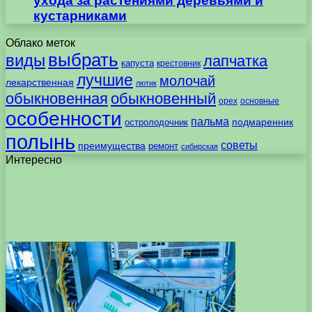
ухода за растениями деревьями и
кустарниками
Облако меток
выбрать
виды
лапчатка
капуста
крестовник
лучшие
молочай
лекарственная
лютик
обыкновенная
обыкновенный
орех
основные
особенности
пальма
подмаренник
остролодочник
полынь
советы
преимущества
ремонт
сибирская
Интересно