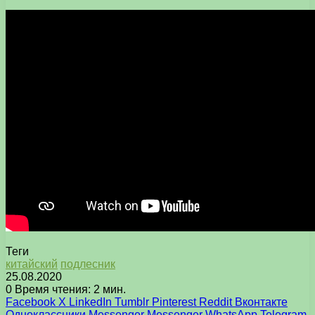
Теги
китайский
подлесник
25.08.2020
0
Время чтения: 2 мин.
Facebook
X
LinkedIn
Tumblr
Pinterest
Reddit
Вконтакте
Одноклассники
Messenger
Messenger
WhatsApp
Telegram