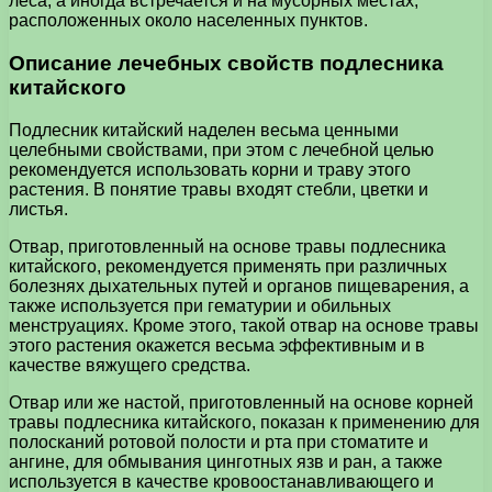
леса, а иногда встречается и на мусорных местах,
расположенных около населенных пунктов.
Описание лечебных свойств подлесника
китайского
Подлесник китайский наделен весьма ценными
целебными свойствами, при этом с лечебной целью
рекомендуется использовать корни и траву этого
растения. В понятие травы входят стебли, цветки и
листья.
Отвар, приготовленный на основе травы подлесника
китайского, рекомендуется применять при различных
болезнях дыхательных путей и органов пищеварения, а
также используется при гематурии и обильных
менструациях. Кроме этого, такой отвар на основе травы
этого растения окажется весьма эффективным и в
качестве вяжущего средства.
Отвар или же настой, приготовленный на основе корней
травы подлесника китайского, показан к применению для
полосканий ротовой полости и рта при стоматите и
ангине, для обмывания цинготных язв и ран, а также
используется в качестве кровоостанавливающего и