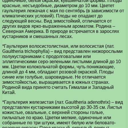
одиночные, белой окраски, кувшинчатой формы. Плоды
красные, несъедобные, диаметром до 10 мм. Цветет
гаультерия лежачая с мая по сентябрь (в зависимости от
климатических условий). Плоды не опадают до
следующей весны. Вид зимостойкий, отличается от
других видов ярко-выраженным ароматом. Родина –
Северная Америка. В природе встречается в зарослях
кустарников и смешанных лесах.
*Гаультерия волосистолистная, или волосистая (лат.
Gaultheria trichophylla) – вид представлен низкорослыми
полукустарниками с продолговатыми или
эллиптическими серо-зелеными листьями длиной до 10
мм. Цветки колокольчатой формы, чуть поникающие,
длиной до 4 мм, обладают розовой окраской. Плоды
синие или голубые, шаровидные. Не отличается
зимостойкостью, выращивается в южных странах.
Родиной вида принято считать Гималаи и Западный
Китай.
*Гаультерия железистая (лат. Gaultheria adenothrix) – вид
представлен кустарниками высотой до 30-35 см. Листья
кожистые, овальные, с верхней стороны голые,
пильчатые по краю. Цветки мелкие, одиночные или
собранные по три штуки, имеют белую или беловато-
розовую окраску. Плод красный, округлый, покрыт