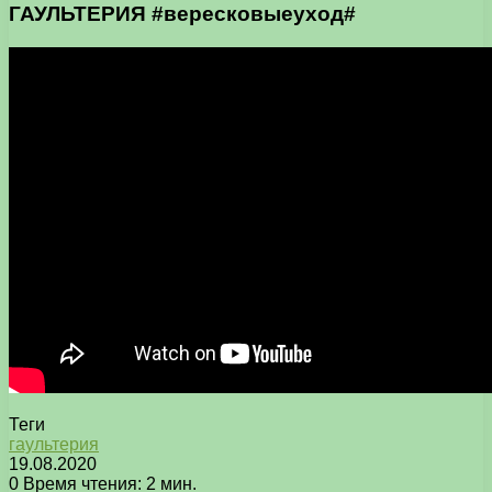
ГАУЛЬТЕРИЯ #вересковыеуход#
Теги
гаультерия
19.08.2020
0
Время чтения: 2 мин.