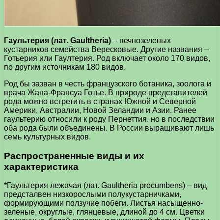
Гаультерия (лат. Gaultheria)
– вечнозеленых
кустарников семейства Вересковые. Другие названия –
Готьерия или Гаултерия. Род включает около 170 видов,
по другим источникам 180 видов.
Род бы зазван в честь французского ботаника, зоолога и
врача Жана-Франсуа Готье. В природе представителей
рода можно встретить в странах Южной и Северной
Америки, Австралии, Новой Зеландии и Азии. Ранее
гаультерию относили к роду Пернеттия, но в последствии
оба рода были объединены. В России выращивают лишь
семь культурных видов.
Распространенные виды и их
характеристика
*Гаультерия лежачая (лат. Gaultheria procumbens) – вид
предсталвен низкорослыми полукустарничками,
формирующими ползучие побеги. Листья насыщенно-
зеленые, округлые, глянцевые, длиной до 4 см. Цветки