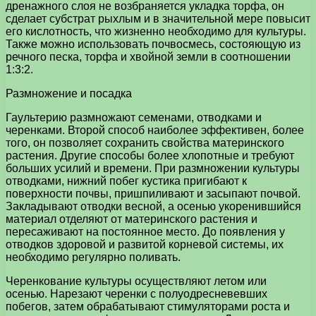
дренажного слоя не возбраняется укладка торфа, он
сделает субстрат рыхлым и в значительной мере повысит
его кислотность, что жизненно необходимо для культуры.
Также можно использовать почвосмесь, состояющую из
речного песка, торфа и хвойной земли в соотношении
1:3:2.
Размножение и посадка
Гаультерию размножают семенами, отводками и
черенками. Второй способ наиболее эффективен, более
того, он позволяет сохранить свойства материнского
растения. Другие способы более хлопотные и требуют
больших усилий и времени. При размножении культуры
отводками, нижний побег кустика пригибают к
поверхности почвы, пришпиливают и засыпают почвой.
Закладывают отводки весной, а осенью укоренившийся
материал отделяют от материнского растения и
пересаживают на постоянное место. До появления у
отводков здоровой и развитой корневой системы, их
необходимо регулярно поливать.
Черенкование культуры осуществляют летом или
осенью. Нарезают черенки с полуодресневевших
побегов, затем обрабатывают стимуляторами роста и