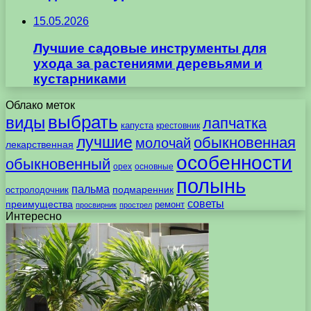
15.05.2026
Лучшие садовые инструменты для
ухода за растениями деревьями и
кустарниками
Облако меток
выбрать
виды
лапчатка
капуста
крестовник
лучшие
обыкновенная
молочай
лекарственная
особенности
обыкновенный
орех
основные
полынь
пальма
подмаренник
остролодочник
советы
преимущества
ремонт
просвирник
прострел
Интересно