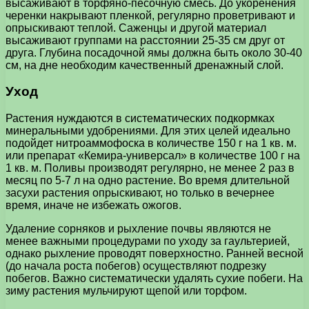
высаживают в торфяно-песочную смесь. До укоренения
черенки накрывают пленкой, регулярно проветривают и
опрыскивают теплой. Саженцы и другой материал
высаживают группами на расстоянии 25-35 см друг от
друга. Глубина посадочной ямы должна быть около 30-40
см, на дне необходим качественный дренажный слой.
Уход
Растения нуждаются в систематических подкормках
минеральными удобрениями. Для этих целей идеально
подойдет нитроаммофоска в количестве 150 г на 1 кв. м.
или препарат «Кемира-универсал» в количестве 100 г на
1 кв. м. Поливы производят регулярно, не менее 2 раз в
месяц по 5-7 л на одно растение. Во время длительной
засухи растения опрыскивают, но только в вечернее
время, иначе не избежать ожогов.
Удаление сорняков и рыхление почвы являются не
менее важными процедурами по уходу за гаультерией,
однако рыхление проводят поверхностно. Ранней весной
(до начала роста побегов) осуществляют подрезку
побегов. Важно систематически удалять сухие побеги. На
зиму растения мульчируют щепой или торфом.