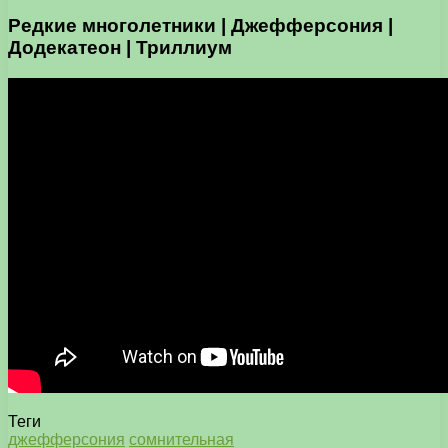
Редкие многолетники | Джефферсония |
Додекатеон | Триллиум
Теги
джефферсония
сомнительная