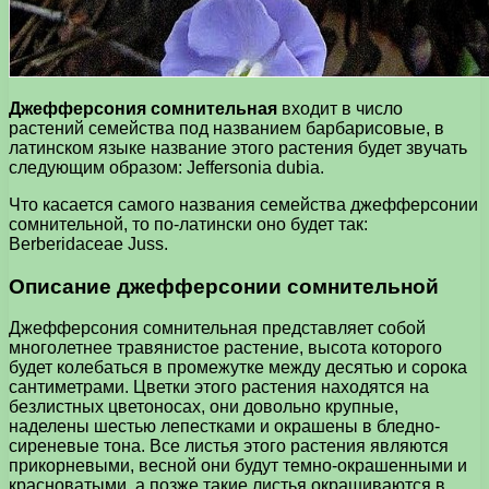
Джефферсония сомнительная
входит в число
растений семейства под названием барбарисовые, в
латинском языке название этого растения будет звучать
следующим образом: Jeffersonia dubia.
Что касается самого названия семейства джефферсонии
сомнительной, то по-латински оно будет так:
Berberidaceae Juss.
Описание джефферсонии сомнительной
Джефферсония сомнительная представляет собой
многолетнее травянистое растение, высота которого
будет колебаться в промежутке между десятью и сорока
сантиметрами. Цветки этого растения находятся на
безлистных цветоносах, они довольно крупные,
наделены шестью лепестками и окрашены в бледно-
сиреневые тона. Все листья этого растения являются
прикорневыми, весной они будут темно-окрашенными и
красноватыми, а позже такие листья окрашиваются в