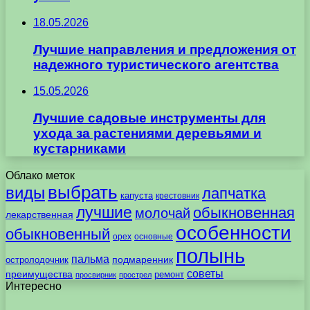
18.05.2026
Лучшие направления и предложения от
надежного туристического агентства
15.05.2026
Лучшие садовые инструменты для
ухода за растениями деревьями и
кустарниками
Облако меток
выбрать
виды
лапчатка
капуста
крестовник
лучшие
обыкновенная
молочай
лекарственная
особенности
обыкновенный
орех
основные
полынь
пальма
подмаренник
остролодочник
советы
преимущества
ремонт
просвирник
прострел
Интересно