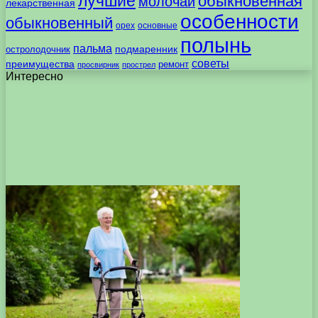
лучшие
обыкновенная
молочай
лекарственная
особенности
обыкновенный
орех
основные
полынь
пальма
подмаренник
остролодочник
советы
преимущества
ремонт
просвирник
прострел
Интересно