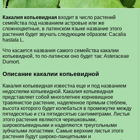
Какалия копьевидная
входит в число растений
семейства под названием астровые или же
сложноцветные, в латинском языке название этого
растения будет звучать следующим образом: Сасаliа
hastata L.
Что касается названия самого семейства какалии
копьевидной, то по-латински оно будет так: Asteraceae
Dumort.
Описание какалии копьевидной
Какалия копьевидная известна еще и под названием
недоспелки копьевидной. Какалия копьевидная
представляет собой многолетнее корневищное
травянистое растение, наделенное прямым стеблем,
высота которого будет колебаться в промежутке между
пятидесятью и ста пятидесятью сантиметрами. Листья
этого растения являются черешковыми,
широкопьевидными и наделяются треугольными
зубчатыми лопастями. Самые верхние листья этого
растения будут широко-ланцетными и