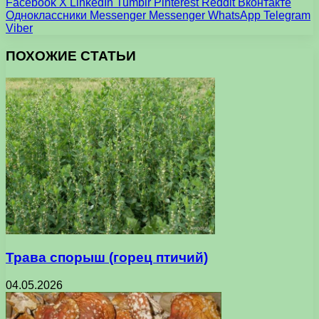
Facebook
X
LinkedIn
Tumblr
Pinterest
Reddit
Вконтакте
Одноклассники
Messenger
Messenger
WhatsApp
Telegram
Viber
ПОХОЖИЕ СТАТЬИ
Трава спорыш (горец птичий)
04.05.2026