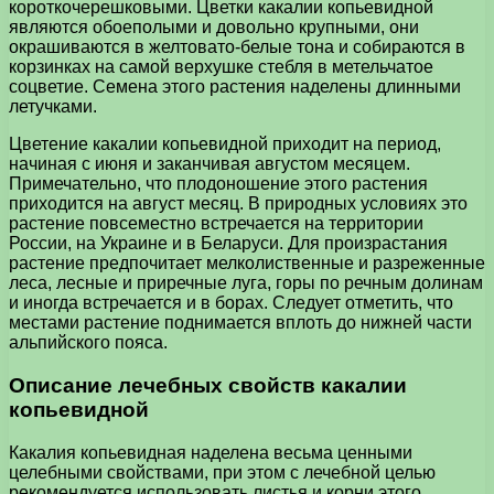
короткочерешковыми. Цветки какалии копьевидной
являются обоеполыми и довольно крупными, они
окрашиваются в желтовато-белые тона и собираются в
корзинках на самой верхушке стебля в метельчатое
соцветие. Семена этого растения наделены длинными
летучками.
Цветение какалии копьевидной приходит на период,
начиная с июня и заканчивая августом месяцем.
Примечательно, что плодоношение этого растения
приходится на август месяц. В природных условиях это
растение повсеместно встречается на территории
России, на Украине и в Беларуси. Для произрастания
растение предпочитает мелколиственные и разреженные
леса, лесные и приречные луга, горы по речным долинам
и иногда встречается и в борах. Следует отметить, что
местами растение поднимается вплоть до нижней части
альпийского пояса.
Описание лечебных свойств какалии
копьевидной
Какалия копьевидная наделена весьма ценными
целебными свойствами, при этом с лечебной целью
рекомендуется использовать листья и корни этого