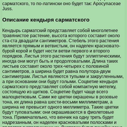
сарматского, то по-латински оно будет так: Apocynaceae
Juss.
Описание кендыря сарматского
Кендырь сарматский представляет собой многолетнее
травянистое растение, высота которого составит около
ста-ста двадцати сантиметров. Стебель этого растения
является прямым и ветвистым, он наделен красновато-
бурой корой и будет нести ветви первого и второго
порядков. Листья этого растения будут эллиптическими,
иногда они могут быть и продолговатыми. Длина таких
листьев составит около трех-четырех с половиной
сантиметров, а ширина будет равна полутора-двум
сантиметрам. Листья являются тупыми и закругленными,
а при основании они будут голыми. Соцветие кендыря
сарматского представляет собой компактную метелку,
состоящую из щитков. Соцветие будет чаще всего
малоцветковым. Сами же цветки окрашены в розовые
тона, их длина равна шести-восьми миллиметрам, а
ширина не превысит одного миллиметра. Такие цветки
будут туповатыми: они окрашиваются в фиолетовые
тона. Примечательно, что венчик на одну треть будет
надрезанным, он наделен красноватыми полосками и