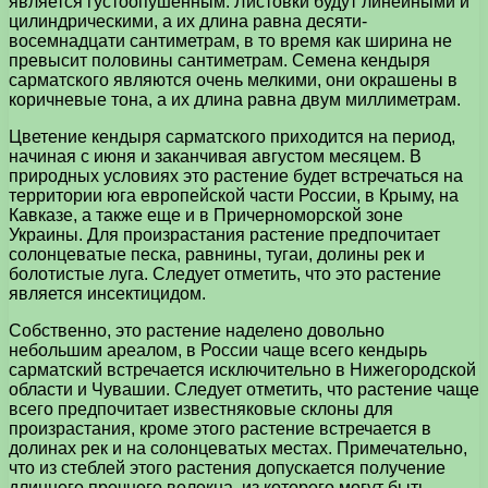
является густоопушенным. Листовки будут линейными и
цилиндрическими, а их длина равна десяти-
восемнадцати сантиметрам, в то время как ширина не
превысит половины сантиметрам. Семена кендыря
сарматского являются очень мелкими, они окрашены в
коричневые тона, а их длина равна двум миллиметрам.
Цветение кендыря сарматского приходится на период,
начиная с июня и заканчивая августом месяцем. В
природных условиях это растение будет встречаться на
территории юга европейской части России, в Крыму, на
Кавказе, а также еще и в Причерноморской зоне
Украины. Для произрастания растение предпочитает
солонцеватые песка, равнины, тугаи, долины рек и
болотистые луга. Следует отметить, что это растение
является инсектицидом.
Собственно, это растение наделено довольно
небольшим ареалом, в России чаще всего кендырь
сарматский встречается исключительно в Нижегородской
области и Чувашии. Следует отметить, что растение чаще
всего предпочитает известняковые склоны для
произрастания, кроме этого растение встречается в
долинах рек и на солонцеватых местах. Примечательно,
что из стеблей этого растения допускается получение
длинного прочного волокна, из которого могут быть