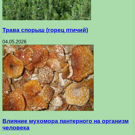
Трава спорыш (горец птичий)
04.05.2026
Влияние мухомора пантерного на организм
человека