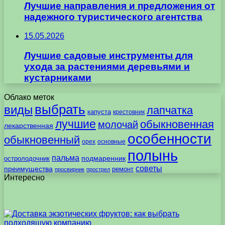
Лучшие направления и предложения от
надежного туристического агентства
15.05.2026
Лучшие садовые инструменты для
ухода за растениями деревьями и
кустарниками
Облако меток
выбрать
виды
лапчатка
капуста
крестовник
лучшие
обыкновенная
молочай
лекарственная
особенности
обыкновенный
орех
основные
полынь
пальма
подмаренник
остролодочник
советы
преимущества
ремонт
просвирник
прострел
Интересно