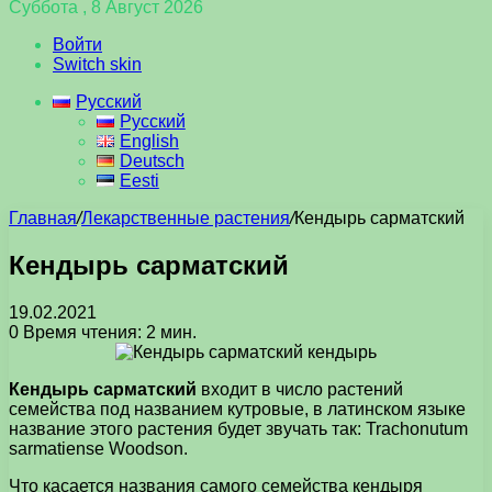
Суббота , 8 Август 2026
Войти
Switch skin
Русский
Русский
English
Deutsch
Eesti
Главная
/
Лекарственные растения
/
Кендырь сарматский
Кендырь сарматский
19.02.2021
0
Время чтения: 2 мин.
Кендырь сарматский
входит в число растений
семейства под названием кутровые, в латинском языке
название этого растения будет звучать так: Trachonutum
sarmatiense Woodson.
Что касается названия самого семейства кендыря