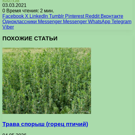
03.03.2021
0
Время чтения: 2 мин.
Facebook
X
LinkedIn
Tumblr
Pinterest
Reddit
Вконтакте
Одноклассники
Messenger
Messenger
WhatsApp
Telegram
Viber
ПОХОЖИЕ СТАТЬИ
Трава спорыш (горец птичий)