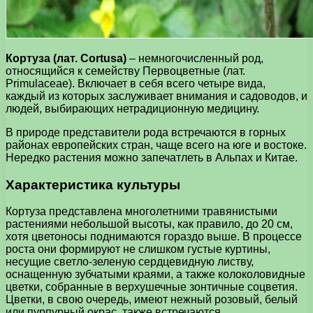
Кортуза (лат. Cortusa)
– немногочисленный род,
относящийся к семейству Первоцветные (лат.
Primulaceae). Включает в себя всего четыре вида,
каждый из которых заслуживает внимания и садоводов, и
людей, выбирающих нетрадиционную медицину.
В природе представители рода встречаются в горных
районах европейских стран, чаще всего на юге и востоке.
Нередко растения можно запечатлеть в Альпах и Китае.
Характеристика культуры
Кортуза представлена многолетними травянистыми
растениями небольшой высоты, как правило, до 20 см,
хотя цветоносы поднимаются гораздо выше. В процессе
роста они формируют не слишком густые куртины,
несущие светло-зеленую сердцевидную листву,
оснащенную зубчатыми краями, а также колоколовидные
цветки, собранные в верхушечные зонтичные соцветия.
Цветки, в свою очередь, имеют нежный розовый, белый
или пурпурный окрас, также встречаются