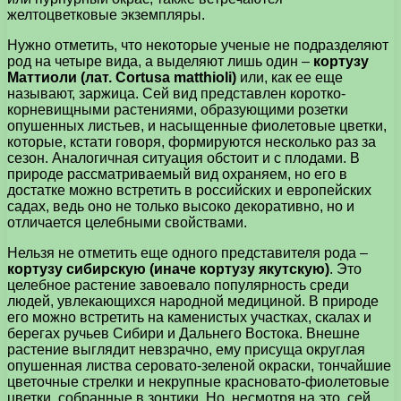
желтоцветковые экземпляры.
Нужно отметить, что некоторые ученые не подразделяют
род на четыре вида, а выделяют лишь один –
кортузу
Маттиоли (лат. Cortusa matthioli)
или, как ее еще
называют, заржица. Сей вид представлен коротко-
корневищными растениями, образующими розетки
опушенных листьев, и насыщенные фиолетовые цветки,
которые, кстати говоря, формируются несколько раз за
сезон. Аналогичная ситуация обстоит и с плодами. В
природе рассматриваемый вид охраняем, но его в
достатке можно встретить в российских и европейских
садах, ведь оно не только высоко декоративно, но и
отличается целебными свойствами.
Нельзя не отметить еще одного представителя рода –
кортузу сибирскую (иначе кортузу якутскую)
. Это
целебное растение завоевало популярность среди
людей, увлекающихся народной медициной. В природе
его можно встретить на каменистых участках, скалах и
берегах ручьев Сибири и Дальнего Востока. Внешне
растение выглядит невзрачно, ему присуща округлая
опушенная листва серовато-зеленой окраски, тончайшие
цветочные стрелки и некрупные красновато-фиолетовые
цветки, собранные в зонтики. Но, несмотря на это, сей