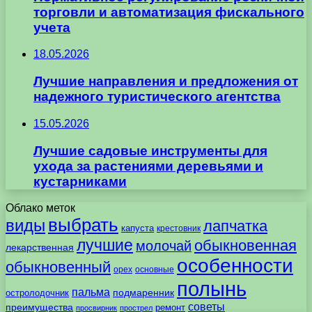
торговли и автоматизация фискального
учета
18.05.2026
Лучшие направления и предложения от
надежного туристического агентства
15.05.2026
Лучшие садовые инструменты для
ухода за растениями деревьями и
кустарниками
Облако меток
выбрать
виды
лапчатка
капуста
крестовник
лучшие
обыкновенная
молочай
лекарственная
особенности
обыкновенный
орех
основные
полынь
пальма
подмаренник
остролодочник
советы
преимущества
ремонт
просвирник
прострел