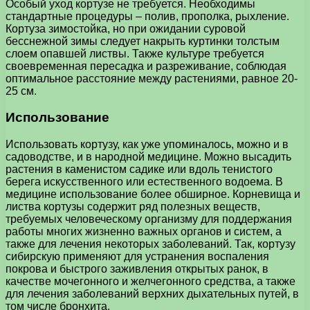
Особый уход кортузе не требуется. Необходимы
стандартные процедуры – полив, прополка, рыхление.
Кортуза зимостойка, но при ожидании суровой
бесснежной зимы следует накрыть куртинки толстым
слоем опавшей листвы. Также культуре требуется
своевременная пересадка и разреживание, соблюдая
оптимальное расстояние между растениями, равное 20-
25 см.
Использование
Использовать кортузу, как уже упоминалось, можно и в
садоводстве, и в народной медицине. Можно высадить
растения в каменистом садике или вдоль тенистого
берега искусственного или естественного водоема. В
медицине использование более обширное. Корневища и
листва кортузы содержит ряд полезных веществ,
требуемых человеческому организму для поддержания
работы многих жизненно важных органов и систем, а
также для лечения некоторых заболеваний. Так, кортузу
сибирскую применяют для устранения воспаления
покрова и быстрого заживления открытых ранок, в
качестве мочегонного и желчегонного средства, а также
для лечения заболеваний верхних дыхательных путей, в
том числе бронхита.