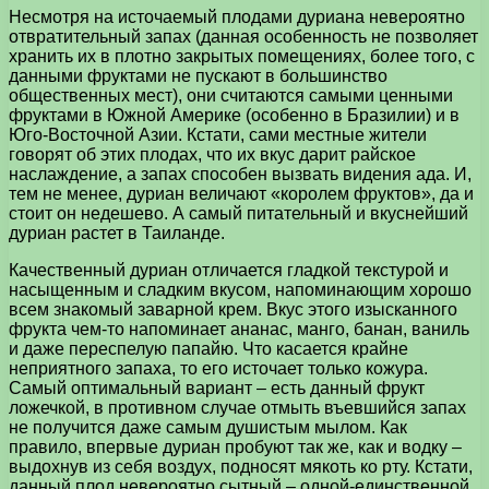
Несмотря на источаемый плодами дуриана невероятно
отвратительный запах (данная особенность не позволяет
хранить их в плотно закрытых помещениях, более того, с
данными фруктами не пускают в большинство
общественных мест), они считаются самыми ценными
фруктами в Южной Америке (особенно в Бразилии) и в
Юго-Восточной Азии. Кстати, сами местные жители
говорят об этих плодах, что их вкус дарит райское
наслаждение, а запах способен вызвать видения ада. И,
тем не менее, дуриан величают «королем фруктов», да и
стоит он недешево. А самый питательный и вкуснейший
дуриан растет в Таиланде.
Качественный дуриан отличается гладкой текстурой и
насыщенным и сладким вкусом, напоминающим хорошо
всем знакомый заварной крем. Вкус этого изысканного
фрукта чем-то напоминает ананас, манго, банан, ваниль
и даже переспелую папайю. Что касается крайне
неприятного запаха, то его источает только кожура.
Самый оптимальный вариант – есть данный фрукт
ложечкой, в противном случае отмыть въевшийся запах
не получится даже самым душистым мылом. Как
правило, впервые дуриан пробуют так же, как и водку –
выдохнув из себя воздух, подносят мякоть ко рту. Кстати,
данный плод невероятно сытный – одной-единственной