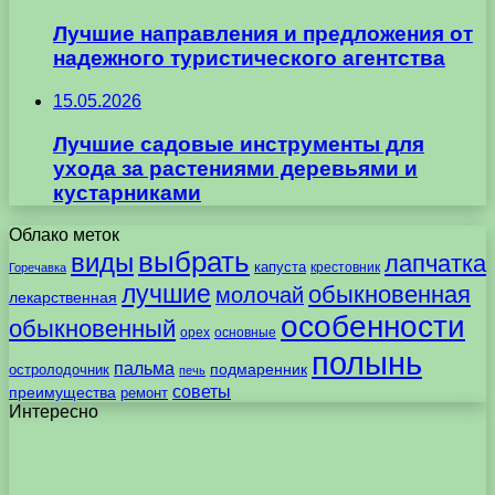
Лучшие направления и предложения от
надежного туристического агентства
15.05.2026
Лучшие садовые инструменты для
ухода за растениями деревьями и
кустарниками
Облако меток
выбрать
виды
лапчатка
капуста
крестовник
Горечавка
лучшие
обыкновенная
молочай
лекарственная
особенности
обыкновенный
орех
основные
полынь
пальма
подмаренник
остролодочник
печь
советы
преимущества
ремонт
Интересно