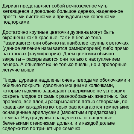
Дуриан представляет собой вечнозеленое чуть
ветвящееся и довольно большое дерево, наделенное
простыми листочками и причудливыми корешками-
подпорками.
Достаточно крупные цветочки дуриана могут быть
окрашены как в красные, так и в белые тона.
Развиваются они обычно на наиболее крупных веточках
(данное явление называется рамифлорией) либо прямо
на стволах (каулифлория). Днем цветочки обычно
закрыты – раскрываются они только с наступлением
вечера. А опыляют их не только пчелы, но и проворные
летучие мыши.
Плоды дуриана наделены очень твердыми оболочками и
обильно покрыты довольно мощными колючками,
которые надежно защищают содержимое не успевших
созреть плодов от самых разнообразных животных. Как
правило, все плоды раскрываются пятью створками, по
краешкам каждой из которых располагаются темненькие
оснащенные ариллусами (мясистыми придатками)
семена. Внутри дуриан разделен на оснащенные
беленькими стеночками дольки, и в каждой дольке
содержится по три-четыре семечка.