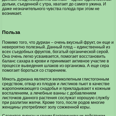
дольки, съеденной с утра, хватает до самого ужина. И
даже незначительного чувства голода при этом не
возникает.
Польза
Помимо того, что дуриан – очень вкусный фрукт, он еще и
невероятно полезный. Данный плод – единственный из
всех съедобных фруктов, богатый органической серой.
Она очень легко усваивается, помогает восстановить
баланс сахара в крови и принимает активное участие в
процессе выведения шлаков из организма. А еще сера
помогает бороться со старением.
Мякоть дуриана является великолепным глистогонным
средством, отвар из плодов и листиков пьют в качестве
жаропонижающего снадобья и прикладывают к кожным
воспалениям, а лечебные ванны с добавлением
листочков данного растения сослужат хорошую службу
при разлитии желчи. Кроме того, после родов многие
женщины употребляют золу сожженной коры.
Славится дуриан и своим бактерицидным действием,