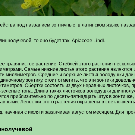
ейства под названием зонтичные, в латинском языке назва
ннолучевой, то оно будет так: Apiaceae Lindl.
 травянистое растение. Стеблей этого растения несколько
тиметрами. Самые нижние листья этого растения являются
ти миллиметров. Средние и верхние листья володушки длин
иночному зонтику, стоит отметить, что эти зонтики доволь
тиметров. Обертки состоять из двух неравных листочков, п
зеленые тона. Длина таких листочков володушки длиннолуч
тся приблизительно по десять-пятнадцать штук в зонтичке,
равными. Лепестки этого растения окрашены в светло-желты
, начиная с июля и заканчивая августом месяцем. Для про
ннолучевой