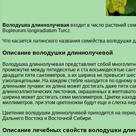
Володушка длиннолучевая
входит в число растений сем
Bupleurum longiradiatum Turcz.
Что касается латинского названия семейства володушки дли
Описание володушки длиннолучевой
Володушка длиннолучевая представляет собой многолетнее
промежутке между пятидесятью и ста восьмидесятью сан
двадцати пяти сантиметров, а их ширина не превысит шес
узколанцетными. На каждом стебле находится по одному од
длинными лучами: их длина может достигать даже пяти сан
длинноэллиптических листочков, окрашенных в желтовато-
ширина может достигать семи миллиметров. Цветки находя
миллиметров, при этом цветоножки будут еще и слегка не
Цветение володушки длиннолучевой приходится на период
Дальнего Востока и Восточной Сибири.
Описание лечебных свойств володушки дли