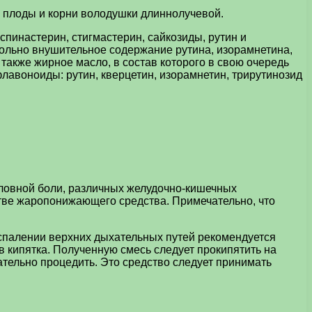
ь плоды и корни володушки длиннолучевой.
пинастерин, стигмастерин, сайкозиды, рутин и
вольно внушительное содержание рутина, изорамнетина,
 также жирное масло, в состав которого в свою очередь
лавоноиды: рутин, кверцетин, изорамнетин, трирутинозид
оловной боли, различных желудочно-кишечных
стве жаропонижающего средства. Примечательно, что
спалении верхних дыхательных путей рекомендуется
в кипятка. Полученную смесь следует прокипятить на
щательно процедить. Это средство следует принимать