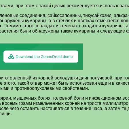
вами, при этом с такой целью рекомендуется использоват
леновые соединения, сайкосапонины, тикусайкозид, альфа-с
бнаружены кумарины, а в стеблях и цветках отмечается до
. Помимо этого, в плодах и семенах находятся кумарины, а
о растения были обнаружены также кумарины и следующие ф
риготовленный из корней володушки длиннолучевой, при г
е этого, такой отвар может быть использован еще и в каче
ными и противоопухолевыми свойствами.
лярии, мышечных болях, головной боли и инфекционном во
ь восемь грамм измельченных корней на триста миллилитро
сле чего оставить настаиваться в течение часа, а затем т
 пищи.