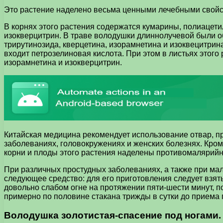
Это растение наделено весьма ценными лечебными свойст
В корнях этого растения содержатся кумарины, полиацети
изокверцитрин. В траве володушки длиннолучевой были о
трирутинозида, кверцетина, изорамнетина и изоквецитрина
входит петрозелиновая кислота. При этом в листьях этог
изорамнетина и изокверцитрин.
Китайская медицина рекомендует использование отвар, п
заболеваниях, головокружениях и женских болезнях. Кром
корни и плоды этого растения наделены противомалярий
При различных простудных заболеваниях, а также при ма
следующее средство: для его приготовления следует взят
довольно слабом огне на протяжении пяти-шести минут, по
примерно по половине стакана трижды в сутки до приема
Володушка золотистая-спасение под ногами.