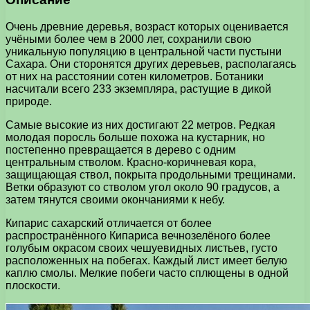
Очень древние деревья, возраст которых оценивается
учёными более чем в 2000 лет, сохранили свою
уникальную популяцию в центральной части пустыни
Сахара. Они сторонятся других деревьев, располагаясь
от них на расстоянии сотен километров. Ботаники
насчитали всего 233 экземпляра, растущие в дикой
природе.
Самые высокие из них достигают 22 метров. Редкая
молодая поросль больше похожа на кустарник, но
постепенно превращается в дерево с одним
центральным стволом. Красно-коричневая кора,
защищающая ствол, покрыта продольными трещинами.
Ветки образуют со стволом угол около 90 градусов, а
затем тянутся своими окончаниями к небу.
Кипарис сахарский отличается от более
распространённого Кипариса вечнозелёного более
голубым окрасом своих чешуевидных листьев, густо
расположенных на побегах. Каждый лист имеет белую
каплю смолы. Мелкие побеги часто сплющены в одной
плоскости.