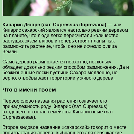
Кипарис Дюпре (лат. Cupressus dupreziana)
— или
Кипарис сахарский является настолько редким деревом
на планете, что люди легко пересчитали количество
растущих экземпляров и теперь строят планы, как
размножить растение, чтобы оно не исчезло с лица
Земли.
Само дерево размножается неохотно, поскольку
обладает довольно редким способом размножения. Да и
безжизненные пески пустыни Сахара медленно, но
верно, отвоёвывают территории у живого дерева.
Что в имени твоём
Первое слово названия растения означает его
принадлежность роду Кипарис (лат. Cupressus),
входящего в состав семейства Кипарисовые (лат.
Cupressaceae).
Второе видовое название «сахарский» говорит о месте
произрастания дерева, выбравшего для себя жаркие