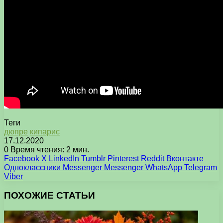
Теги
дюпре
кипарис
17.12.2020
0
Время чтения: 2 мин.
Facebook
X
LinkedIn
Tumblr
Pinterest
Reddit
Вконтакте
Одноклассники
Messenger
Messenger
WhatsApp
Telegram
Viber
ПОХОЖИЕ СТАТЬИ