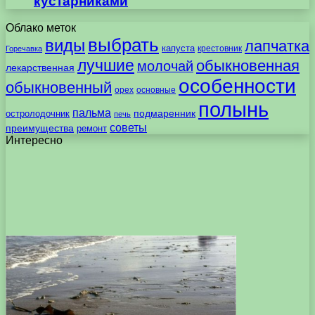
кустарниками
Облако меток
выбрать
виды
лапчатка
капуста
крестовник
Горечавка
лучшие
обыкновенная
молочай
лекарственная
особенности
обыкновенный
орех
основные
полынь
пальма
подмаренник
остролодочник
печь
советы
преимущества
ремонт
Интересно