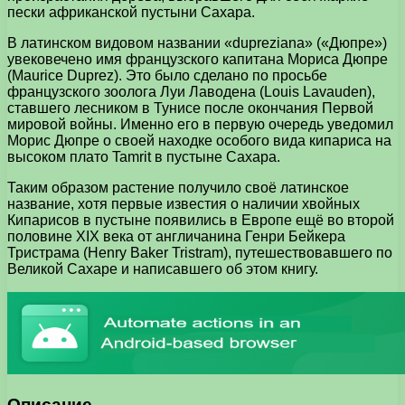
пески африканской пустыни Сахара.
В латинском видовом названии «dupreziana» («Дюпре»)
увековечено имя французского капитана Мориса Дюпре
(Maurice Duprez). Это было сделано по просьбе
французского зоолога Луи Лаводена (Louis Lavauden),
ставшего лесником в Тунисе после окончания Первой
мировой войны. Именно его в первую очередь уведомил
Морис Дюпре о своей находке особого вида кипариса на
высоком плато Tamrit в пустыне Сахара.
Таким образом растение получило своё латинское
название, хотя первые известия о наличии хвойных
Кипарисов в пустыне появились в Европе ещё во второй
половине XIX века от англичанина Генри Бейкера
Тристрама (Henry Baker Tristram), путешествовавшего по
Великой Сахаре и написавшего об этом книгу.
Описание