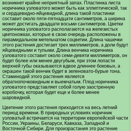
возникнет крайне неприятный запах. Пластинка листа
норичника узловатого может быть как эллиптической, так
и сердцевидно-яйцевидной, длина такой пластинки
составит около пяти-пятнадцати сантиметров, а ширина
может достигать двадцати восьми сантиметров. Цветки
норичника узловатого располагаются на железистых
цветоножках, которые в свою очередь расположены в
пирамидальном метельчатом соцветии. Длина чашечки
этого растения достигает трех миллиметров, а доли будут
яйцевидными и тупыми. Длина венчика норичника
узловатого составит около семи-девяти миллиметров, он
будет более или менее двугубым, при этом лопасти
верхней губы оказываются вдвое длиннее боковых, а
окрашен такой венчик будет в зеленовато-бурые тона.
Стаминодий этого растения является
обратнопочковидным и выемчатым. Плод норичника
узловатого представляет собой голую заостренную
коробочку, которая будет еще и более менее
шаровидной.
Цветение этого растения приходится на весь летний
период времени. В природных условиях норичник
узловатый встречается на территории европейской части
России, Украины, Беларуси, Кавказа, Западной и
Восточной Сибири. Для произрастания это растение