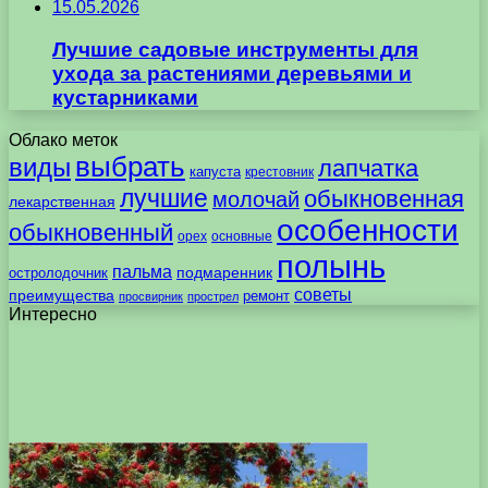
15.05.2026
Лучшие садовые инструменты для
ухода за растениями деревьями и
кустарниками
Облако меток
выбрать
виды
лапчатка
капуста
крестовник
лучшие
обыкновенная
молочай
лекарственная
особенности
обыкновенный
орех
основные
полынь
пальма
подмаренник
остролодочник
советы
преимущества
ремонт
просвирник
прострел
Интересно