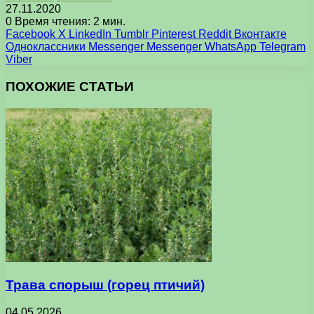
27.11.2020
0
Время чтения: 2 мин.
Facebook
X
LinkedIn
Tumblr
Pinterest
Reddit
Вконтакте
Одноклассники
Messenger
Messenger
WhatsApp
Telegram
Viber
ПОХОЖИЕ СТАТЬИ
Трава спорыш (горец птичий)
04.05.2026