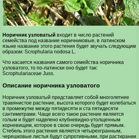
Норичник узловатый
входит в число растений
семейства под название норичниковые, в латинском
языке название этого растения будет звучать следующим
образом: Scrophularia nodosa L.
Что касается названия самого семейства норичника
узловатого, то по-латински оно будет так:
Scrophulariaceae Juss.
Описание норичника узловатого
Норичник узловатый представляет собой многолетнее
травянистое растение, высота которого будет колебаться
в промежутке между пятидесяти и ста пятидесяти
сантиметрами. Чаще всего такое растение является
голым и будет наделено клубневидно-утолщенным
корневищем, которое в свою очередь будет прямым.
Стебель этого растения является четырехгранным,
черешковые листья будут супротивными, при растирании