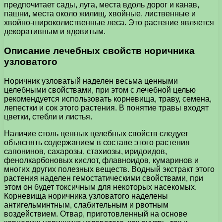
предпочитает сады, луга, места вдоль дорог и канав,
пашни, места около жилищ, хвойные, лиственные и
хвойно-широколиственные леса. Это растение является
декоративным и ядовитым.
Описание лечебных свойств норичника
узловатого
Норичник узловатый наделен весьма ценными
целебными свойствами, при этом с лечебной целью
рекомендуется использовать корневища, траву, семена,
лепестки и сок этого растения. В понятие травы входят
цветки, стебли и листья.
Наличие столь ценных целебных свойств следует
объяснять содержанием в составе этого растения
сапонинов, сахарозы, стахиозы, иридоидов,
фенолкарбоновых кислот, флавноидов, кумаринов и
многих других полезных веществ. Водный экстракт этого
растения наделен гемостатическими свойствами, при
этом он будет токсичным для некоторых насекомых.
Корневища норичника узловатого наделены
антигельминтным, слабительным и рвотным
воздействием. Отвар, приготовленный на основе