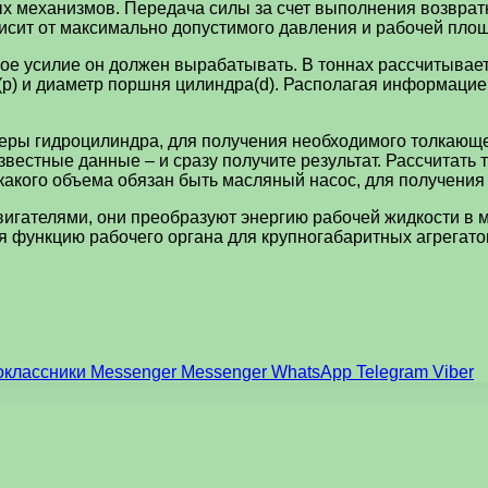
х механизмов. Передача силы за счет выполнения возврат
исит от максимально допустимого давления и рабочей пло
ое усилие он должен вырабатывать. В тоннах рассчитываетс
(p) и диаметр поршня цилиндра(d). Располагая информацие
еры гидроцилиндра, для получения необходимого толкающе
звестные данные – и сразу получите результат. Рассчитать
какого объема обязан быть масляный насос, для получени
гателями, они преобразуют энергию рабочей жидкости в 
я функцию рабочего органа для крупногабаритных агрегат
оклассники
Messenger
Messenger
WhatsApp
Telegram
Viber