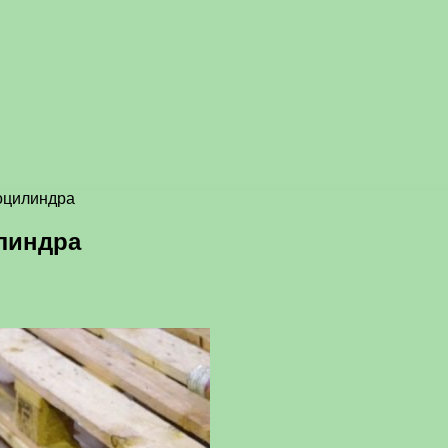
оцилиндра
линдра