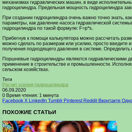
механизмах гидравлических машин, в виде исполнительны
гидроцилиндра. Предельная мощность гидроцилиндра зав
При создании гидроцилиндра очень важно точно знать, как
параметры, как давление насоса гидравлической системы
гидроцилиндра по такой формуле: F=p*s.
Прибегнув к помощи калькулятора можно рассчитать разм
можно сделать по размерам или усилию, просто введите и
получения подходящего давления в системе. Определить 
Поршневые гидроцилиндры являются гидравлическими дви
применение в строительстве и промышленности. Исполня
сельском хозяйствах.
Теги
Расчет усилия гидроцилиндра
06.09.2020
0
Время чтения: 1 минута
Facebook
X
LinkedIn
Tumblr
Pinterest
Reddit
Вконтакте
Одн
ПОХОЖИЕ СТАТЬИ