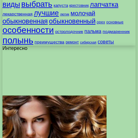
выбрать
виды
лапчатка
капуста
крестовник
лучшие
молочай
лекарственная
лютик
обыкновенная
обыкновенный
орех
основные
особенности
пальма
подмаренник
остролодочник
полынь
советы
преимущества
ремонт
сибирская
Интересно