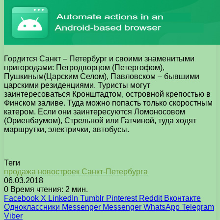
Гордится Санкт – Петербург и своими знаменитыми
пригородами: Петродворцом (Петергофом),
Пушкиным(Царским Селом), Павловском – бывшими
царскими резиденциями. Туристы могут
заинтересоваться Кронштадтом, островной крепостью в
Финском заливе. Туда можно попасть только скоростным
катером. Если они заинтересуются Ломоносовом
(Ориенбаумом), Стрельной или Гатчиной, туда ходят
маршрутки, электрички, автобусы.
Теги
продажа новостроек Санкт-Петербурга
06.03.2018
0
Время чтения: 2 мин.
Facebook
X
LinkedIn
Tumblr
Pinterest
Reddit
Вконтакте
Одноклассники
Messenger
Messenger
WhatsApp
Telegram
Viber