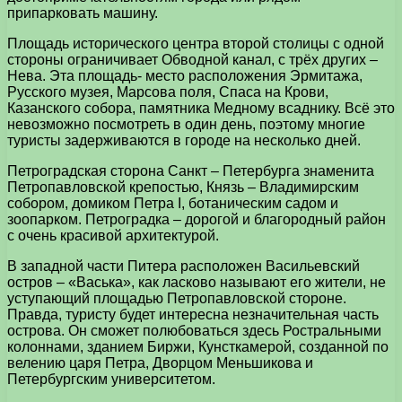
припарковать машину.
Площадь исторического центра второй столицы с одной
стороны ограничивает Обводной канал, с трёх других –
Нева. Эта площадь- место расположения Эрмитажа,
Русского музея, Марсова поля, Спаса на Крови,
Казанского собора, памятника Медному всаднику. Всё это
невозможно посмотреть в один день, поэтому многие
туристы задерживаются в городе на несколько дней.
Петроградская сторона Санкт – Петербурга знаменита
Петропавловской крепостью, Князь – Владимирским
собором, домиком Петра І, ботаническим садом и
зоопарком. Петроградка – дорогой и благородный район
с очень красивой архитектурой.
В западной части Питера расположен Васильевский
остров – «Васька», как ласково называют его жители, не
уступающий площадью Петропавловской стороне.
Правда, туристу будет интересна незначительная часть
острова. Он сможет полюбоваться здесь Ростральными
колоннами, зданием Биржи, Кунсткамерой, созданной по
велению царя Петра, Дворцом Меньшикова и
Петербургским университетом.