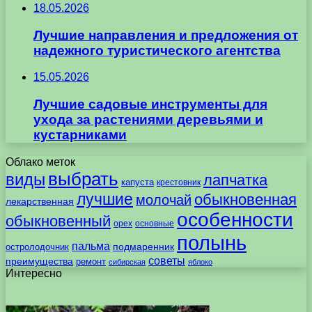
18.05.2026
Лучшие направления и предложения от
надежного туристического агентства
15.05.2026
Лучшие садовые инструменты для
ухода за растениями деревьями и
кустарниками
Облако меток
выбрать
виды
лапчатка
капуста
крестовник
лучшие
обыкновенная
молочай
лекарственная
особенности
обыкновенный
орех
основные
полынь
пальма
подмаренник
остролодочник
советы
преимущества
ремонт
сибирская
яблоко
Интересно