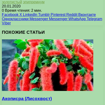
золотистый
эпипремнум
20.01.2020
0
Время чтения: 2 мин.
Facebook
X
LinkedIn
Tumblr
Pinterest
Reddit
Вконтакте
Одноклассники
Messenger
Messenger
WhatsApp
Telegram
Viber
ПОХОЖИЕ СТАТЬИ
Акописра (Лисохвост)