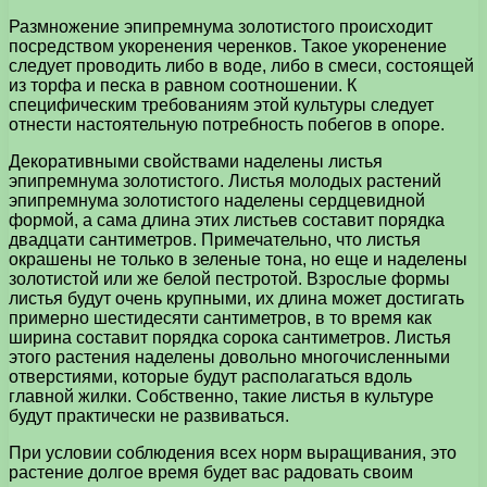
Размножение эпипремнума золотистого происходит
посредством укоренения черенков. Такое укоренение
следует проводить либо в воде, либо в смеси, состоящей
из торфа и песка в равном соотношении. К
специфическим требованиям этой культуры следует
отнести настоятельную потребность побегов в опоре.
Декоративными свойствами наделены листья
эпипремнума золотистого. Листья молодых растений
эпипремнума золотистого наделены сердцевидной
формой, а сама длина этих листьев составит порядка
двадцати сантиметров. Примечательно, что листья
окрашены не только в зеленые тона, но еще и наделены
золотистой или же белой пестротой. Взрослые формы
листья будут очень крупными, их длина может достигать
примерно шестидесяти сантиметров, в то время как
ширина составит порядка сорока сантиметров. Листья
этого растения наделены довольно многочисленными
отверстиями, которые будут располагаться вдоль
главной жилки. Собственно, такие листья в культуре
будут практически не развиваться.
При условии соблюдения всех норм выращивания, это
растение долгое время будет вас радовать своим