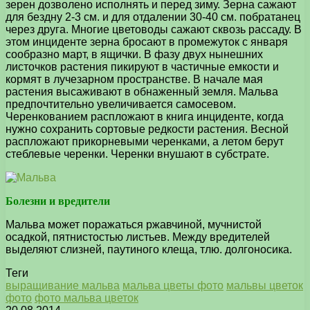
зерен дозволено исполнять и перед зиму. Зерна сажают
для бездну 2-3 см. и для отдалении 30-40 см. побратанец
через друга. Многие цветоводы сажают сквозь рассаду. В
этом инциденте зерна бросают в промежуток с января
сообразно март, в ящички. В фазу двух нынешних
листочков растения пикируют в частичные емкости и
кормят в лучезарном пространстве. В начале мая
растения высаживают в обнаженный земля. Мальва
предпочтительно увеличивается самосевом.
Черенкованием распложают в книга инциденте, когда
нужно сохранить сортовые редкости растения. Весной
распложают прикорневыми черенками, а летом берут
стеблевые черенки. Черенки внушают в субстрате.
Болезни и вредители
Мальва может поражаться ржавчиной, мучнистой
осадкой, пятнистостью листьев. Между вредителей
выделяют слизней, паутиного клеща, тлю. долгоносика.
Теги
выращивание мальва
мальва цветы фото
мальвы цветок
фото
фото мальва цветок