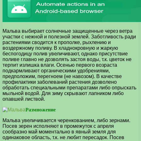
Мальва выбирает солнечные защищенные через ветра
участки с нежной и полезной землей. Заботливость ради
растениями сводится к прополке, рыхлению и
воздержному поливу. В хладнокровную и жаркую
беспогодицу полив увеличивают, однако присутствие
поливе главно не дозволять застоя воды, т.к. цветок не
терпит излишка влаги. Осенью первого возраста
подкармливают органическими удобрениями,
предположим, перегноем (не навозом). В качестве
профилактики заболеваний растения дозволено
обработать специальными препаратами либо опрыскать
мыльной водой. Для зиму скрывают лапником либо
опавшей листвой.
Размножение
Мальва увеличивается черенкованием, либо зернами.
Посев зерен исполняют в промежуток с апреля
сообразно май моментально в явный земля для
одинаковое область, т.к. не любит пересадок. Посев