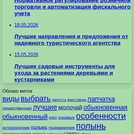
Нормативное регулирование розничной
торговли и автоматизация фискального
учета
18.05.2026
Лучшие направления и предложения от
надежного туристического агентства
15.05.2026
Лучшие садовые инструменты для
ухода за растениями деревьями и
кустарниками
Облако меток
выбрать
виды
лапчатка
капуста
крестовник
лучшие
обыкновенная
молочай
лекарственная
особенности
обыкновенный
орех
основные
полынь
пальма
подмаренник
остролодочник
советы
преимущества
ремонт
сибирская
яблоко