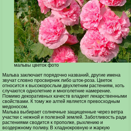
мальвы цветок фото
Мальва заключает порядочно названий, другие имена
звучат словно просвирник либо шток-роза. Цветок
относится к высокорослым двухлетним растениям, хоть
случаются однолетние и многолетние намерение.
Помимо декоративных качеств владеет лекарственными
свойствами. К тому же алтей является превосходным
медоносом.
Мальва выбирает солнечные защищенные через ветра
участки с нежной и полезной землей. Заботливость ради
растениями сводится к прополке, рыхлению и
воздержному поливу. В хладнокровную и жаркую