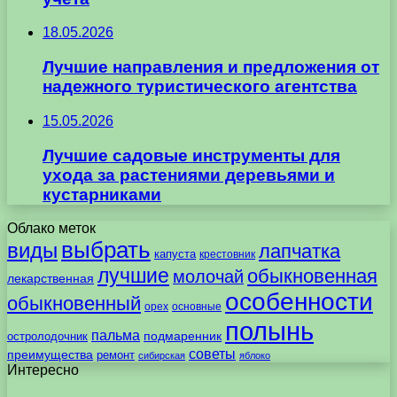
18.05.2026
Лучшие направления и предложения от
надежного туристического агентства
15.05.2026
Лучшие садовые инструменты для
ухода за растениями деревьями и
кустарниками
Облако меток
выбрать
виды
лапчатка
капуста
крестовник
лучшие
обыкновенная
молочай
лекарственная
особенности
обыкновенный
орех
основные
полынь
пальма
подмаренник
остролодочник
советы
преимущества
ремонт
сибирская
яблоко
Интересно