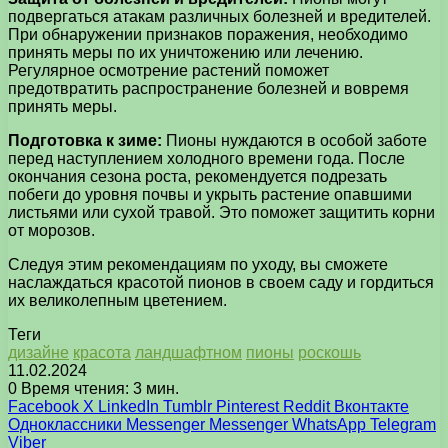
подвергаться атакам различных болезней и вредителей.
При обнаружении признаков поражения, необходимо
принять меры по их уничтожению или лечению.
Регулярное осмотрение растений поможет
предотвратить распространение болезней и вовремя
принять меры.
Подготовка к зиме:
Пионы нуждаются в особой заботе
перед наступлением холодного времени года. После
окончания сезона роста, рекомендуется подрезать
побеги до уровня почвы и укрыть растение опавшими
листьями или сухой травой. Это поможет защитить корни
от морозов.
Следуя этим рекомендациям по уходу, вы сможете
наслаждаться красотой пионов в своем саду и гордиться
их великолепным цветением.
Теги
дизайне
красота
ландшафтном
пионы
роскошь
11.02.2024
0
Время чтения: 3 мин.
Facebook
X
LinkedIn
Tumblr
Pinterest
Reddit
Вконтакте
Одноклассники
Messenger
Messenger
WhatsApp
Telegram
Viber