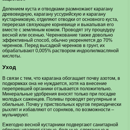
Делением куста и отводками размножают карагану
древовидную, карагану уссурийскую и карагану
кустарниковую, отделяют отводки от основного куста,
перерезая связующее корневище и выкапывая его
вместе с земляным комом. Проводят эту процедуру
весной или осенью. Черенкование также довольно
эффективный способ, обычно укореняется до 70%
черенков. Перед высадкой черенков в грунт, их
обрабатывают 0,005% раствором индоолилмасляной
кислоты.
Уход
В связи с тем, что карагана обогащает почву азотом, в
подкормках она не нуждается, хотя на внесение
перепревшей органики отзывается положительно.
Минеральные удобрения вносят только при посадке
молодых саженцев. Поливы проводят регулярные и
обильные. Почву у приствольных кругов периодически
рыхлят и избавляют от сорняков, по возможности –
мульчируют.
Ежегодно весной кустарники подвергают санитарной
обрезке: удаляют старые, больные, сломанные и