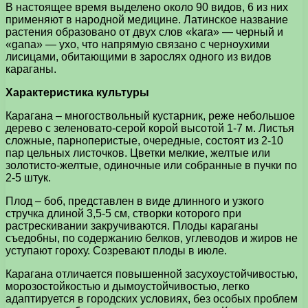
В настоящее время выделено около 90 видов, 6 из них
применяют в народной медицине. Латинское название
растения образовано от двух слов «kara» — черный и
«gana» — ухо, что напрямую связано с черноухими
лисицами, обитающими в зарослях одного из видов
караганы.
Характеристика культуры
Карагана – многоствольный кустарник, реже небольшое
дерево с зеленовато-серой корой высотой 1-7 м. Листья
сложные, парноперистые, очередные, состоят из 2-10
пар цельных листочков. Цветки мелкие, желтые или
золотисто-желтые, одиночные или собранные в пучки по
2-5 штук.
Плод – боб, представлен в виде длинного и узкого
стручка длиной 3,5-5 см, створки которого при
растрескивании закручиваются. Плоды караганы
съедобны, по содержанию белков, углеводов и жиров не
уступают гороху. Созревают плоды в июле.
Карагана отличается повышенной засухоустойчивостью,
морозостойкостью и дымоустойчивостью, легко
адаптируется в городских условиях, без особых проблем