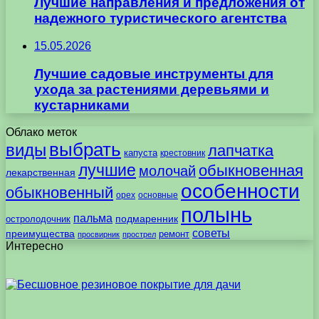
Лучшие направления и предложения от
надежного туристического агентства
15.05.2026
Лучшие садовые инструменты для
ухода за растениями деревьями и
кустарниками
Облако меток
выбрать
виды
лапчатка
капуста
крестовник
лучшие
обыкновенная
молочай
лекарственная
особенности
обыкновенный
орех
основные
полынь
пальма
подмаренник
остролодочник
советы
преимущества
ремонт
просвирник
прострел
Интересно