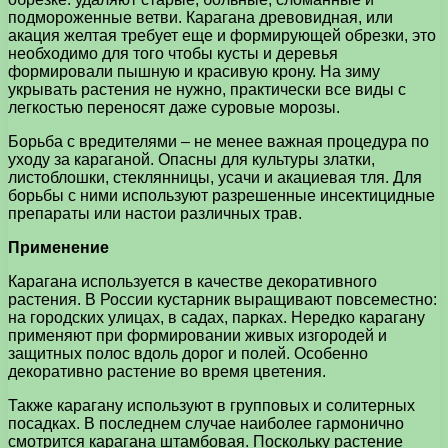
подмороженные ветви. Карагана древовидная, или
акация желтая требует еще и формирующей обрезки, это
необходимо для того чтобы кусты и деревья
формировали пышную и красивую крону. На зиму
укрывать растения не нужно, практически все виды с
легкостью переносят даже суровые морозы.
Борьба с вредителями – не менее важная процедура по
уходу за караганой. Опасны для культуры златки,
листоблошки, стеклянницы, усачи и акациевая тля. Для
борьбы с ними используют разрешенные инсектицидные
препараты или настои различных трав.
Применение
Карагана используется в качестве декоративного
растения. В России кустарник выращивают повсеместно:
на городских улицах, в садах, парках. Нередко карагану
применяют при формировании живых изгородей и
защитных полос вдоль дорог и полей. Особенно
декоративно растение во время цветения.
Также карагану используют в групповых и солитерных
посадках. В последнем случае наиболее гармонично
смотрится карагана штамбовая. Поскольку растение