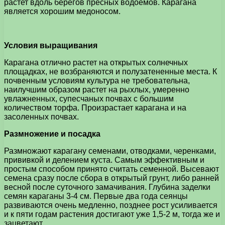
растет вдоль берегов пресных водоемов. Карагана
является хорошим медоносом.
Условия выращивания
Карагана отлично растет на открытых солнечных
площадках, не возбраняются и полузатененные места. К
почвенным условиям культура не требовательна,
наилучшим образом растет на рыхлых, умеренно
увлажненных, супесчаных почвах с большим
количеством торфа. Произрастает карагана и на
засоленных почвах.
Размножение и посадка
Размножают карагану семенами, отводками, черенками,
прививкой и делением куста. Самым эффективным и
простым способом принято считать семенной. Высевают
семена сразу после сбора в открытый грунт, либо ранней
весной после суточного замачивания. Глубина заделки
семян караганы 3-4 см. Первые два года сеянцы
развиваются очень медленно, позднее рост усиливается
и к пяти годам растения достигают уже 1,5-2 м, тогда же и
зацветают.