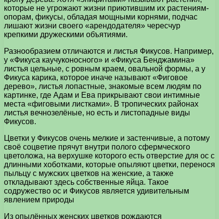
которые не угрожают жизни приютившим их растениям-
опорам, фикусы, обладая мощными корнями, подчас
лишают жизни своего «арендодателя» чересчур
крепкими дружескими объятиями.
Разнообразием отличаются и листья Фикусов. Например,
у «Фикуса каучуконосного» и «Фикуса Бенджамина»
листья цельные, с ровным краем, овальной формы, а у
Фикуса карика, которое иначе называют «Фиговое
дерево», листья лопастные, знакомые всем людям по
картинке, где Адам и Ева прикрывают свои интимные
места «фиговыми листками». В тропических районах
листья вечнозелёные, но есть и листопадные виды
Фикусов.
Цветки у Фикусов очень мелкие и застенчивые, а потому
своё соцветие прячут внутри полого сфермческого
цветоложа, на верхушке которого есть отверстие для ос с
длинными хоботками, которые опыляют цветки, перенося
пыльцу с мужских цветков на женские, а также
откладывают здесь собственные яйца. Такое
содружество ос и Фикусов является удивительным
явлением природы
Из опылённых женских цветков рождаются