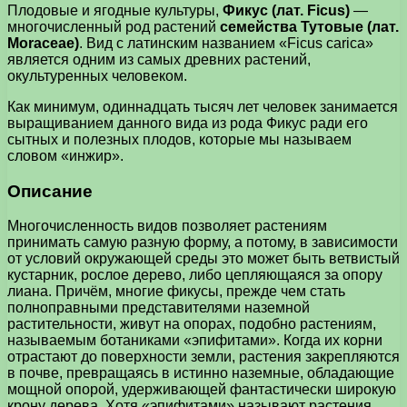
Плодовые и ягодные культуры,
Фикус (лат. Ficus)
—
многочисленный род растений
семейства Тутовые (лат.
Moraceae)
. Вид с латинским названием «Ficus carica»
является одним из самых древних растений,
окультуренных человеком.
Как минимум, одиннадцать тысяч лет человек занимается
выращиванием данного вида из рода Фикус ради его
сытных и полезных плодов, которые мы называем
словом «инжир».
Описание
Многочисленность видов позволяет растениям
принимать самую разную форму, а потому, в зависимости
от условий окружающей среды это может быть ветвистый
кустарник, рослое дерево, либо цепляющаяся за опору
лиана. Причём, многие фикусы, прежде чем стать
полноправными представителями наземной
растительности, живут на опорах, подобно растениям,
называемым ботаниками «эпифитами». Когда их корни
отрастают до поверхности земли, растения закрепляются
в почве, превращаясь в истинно наземные, обладающие
мощной опорой, удерживающей фантастически широкую
крону дерева. Хотя «эпифитами» называют растения,