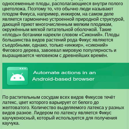
односеменные плоды, располагающиеся внутри полого
цветоложа. Поэтому то, что обычно люди называют
плодом Фикуса, например, инжиром, на самом деле
является гармонично устроенной природной структурой,
дающей приют многочисленным мелким плодикам,
окружённым мягкой питательной оболочкой. Такие
«плоды» ботаники нарекли словом «Сиконий». Плоды
большинства видов растений рода Фикус являются
съедобными, однако, только «инжир», «сиконий»
Фигового дерева, завоевал мировую популярность и
выращивается человеком с древнейших времён.
По растительным сосудам всех видов Фикусов течёт
латекс, цвет которого варьирует от белого до
желтоватого. Количество выделяемого латекса у разных
видов разное. Лидером по латексу является Фикус
каучуконосный, который используется для получения
каучука.