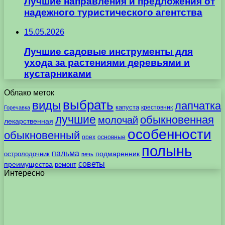
Лучшие направления и предложения от
надежного туристического агентства
15.05.2026
Лучшие садовые инструменты для
ухода за растениями деревьями и
кустарниками
Облако меток
выбрать
виды
лапчатка
капуста
крестовник
Горечавка
лучшие
обыкновенная
молочай
лекарственная
особенности
обыкновенный
орех
основные
полынь
пальма
подмаренник
остролодочник
печь
советы
преимущества
ремонт
Интересно