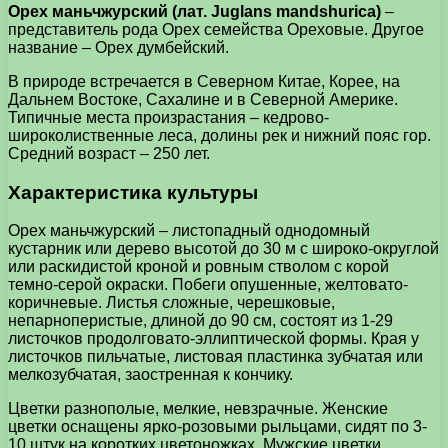
Орех маньчжурский (лат. Juglans mandshurica)
–
представитель рода Орех семейства Ореховые. Другое
название – Орех думбейский.
В природе встречается в Северном Китае, Корее, на
Дальнем Востоке, Сахалине и в Северной Америке.
Типичные места произрастания – кедрово-
широколиственные леса, долины рек и нижний пояс гор.
Средний возраст – 250 лет.
Характеристика культуры
Орех маньчжурский – листопадный однодомный
кустарник или дерево высотой до 30 м с широко-округлой
или раскидистой кроной и ровным стволом с корой
темно-серой окраски. Побеги опушенные, желтовато-
коричневые. Листья сложные, черешковые,
непарноперистые, длиной до 90 см, состоят из 1-29
листочков продолговато-эллиптической формы. Края у
листочков пильчатые, листовая пластинка зубчатая или
мелкозубчатая, заостренная к кончику.
Цветки разнополые, мелкие, невзрачные. Женские
цветки оснащены ярко-розовыми рыльцами, сидят по 3-
10 штук на коротких цветоножках. Мужские цветки