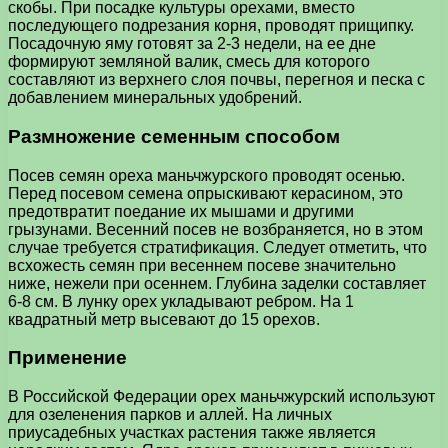
скобы. При посадке культуры орехами, вместо
последующего подрезания корня, проводят прищипку.
Посадочную яму готовят за 2-3 недели, на ее дне
формируют земляной валик, смесь для которого
составляют из верхнего слоя почвы, перегноя и песка с
добавлением минеральных удобрений.
Размножение семенным способом
Посев семян ореха маньчжурского проводят осенью.
Перед посевом семена опрыскивают керасином, это
предотвратит поедание их мышами и другими
грызунами. Весенний посев не возбраняется, но в этом
случае требуется стратификация. Следует отметить, что
всхожесть семян при весеннем посеве значительно
ниже, нежели при осеннем. Глубина заделки составляет
6-8 см. В лунку орех укладывают ребром. На 1
квадратный метр высевают до 15 орехов.
Применение
В Российской Федерации орех маньчжурский используют
для озеленения парков и аллей. На личных
приусадебных участках растения также является