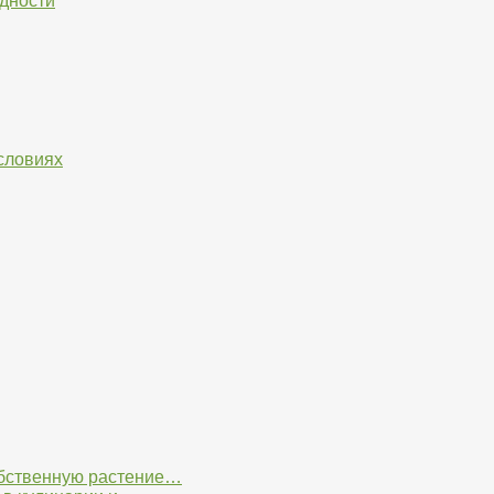
дности
словиях
обственную растение…