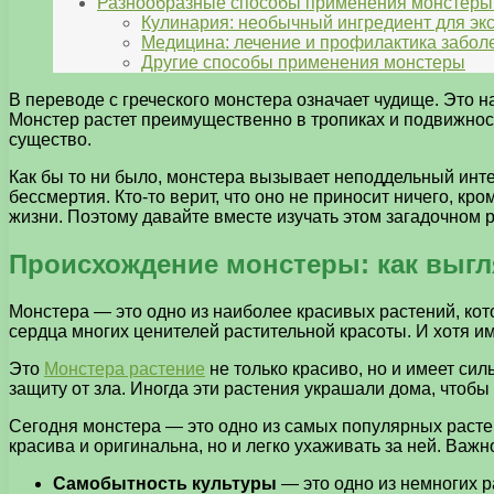
Разнообразные способы применения монстеры
Кулинария: необычный ингредиент для эк
Медицина: лечение и профилактика забол
Другие способы применения монстеры
В переводе с греческого монстера означает чудище. Это 
Монстер растет преимущественно в тропиках и подвижност
существо.
Как бы то ни было, монстера вызывает неподдельный интер
бессмертия. Кто-то верит, что оно не приносит ничего, к
жизни. Поэтому давайте вместе изучать этом загадочном р
Происхождение монстеры: как выгл
Монстера — это одно из наиболее красивых растений, кот
сердца многих ценителей растительной красоты. И хотя 
Это
Монстера растение
не только красиво, но и имеет си
защиту от зла. Иногда эти растения украшали дома, чтобы
Сегодня монстера — это одно из самых популярных растен
красива и оригинальна, но и легко ухаживать за ней. Важ
Самобытность культуры
— это одно из немногих 