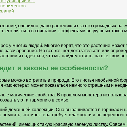
 в кулинарии и…
спериментов
еваний
название, очевидно, дано растению из-за его громадных ра
ь его листьев в сочетании с эффектами воздушных токов м
ес у многих людей. Многие верят, что это растение может 
роме разочарования. Но все же, нет доказательств или опр
астении и надеяться, что мы найдем ответы на все свои во
ядит и каковы ее особенности?
орые можно встретить в природе. Его листья необычной фо
имя «монстера» может показаться немного страшным и неод
льные магические свойства. В прошлом монстера использова
 создать уют и гармонию в семье.
ий домашней коллекции. Она выращивается в горшках и на т
но помнить, что монстера требует влажности и не переносит
растений, имеющих такую красивую зеленую листву. Совсем