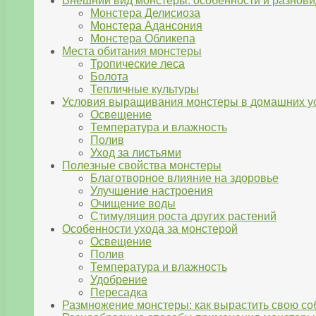
Внешний вид монстеры: особенности и разнови
Монстера Делисиоза
Монстера Адансония
Монстера Обликепа
Места обитания монстеры
Тропические леса
Болота
Тепличные культуры
Условия выращивания монстеры в домашних у
Освещение
Температура и влажность
Полив
Уход за листьями
Полезные свойства монстеры
Благотворное влияние на здоровье
Улучшение настроения
Очищение воды
Стимуляция роста других растений
Особенности ухода за монстерой
Освещение
Полив
Температура и влажность
Удобрение
Пересадка
Размножение монстеры: как вырастить свою с