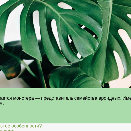
тается монстера — представитель семейства ароидных. Им
м.
вы ее особенности?