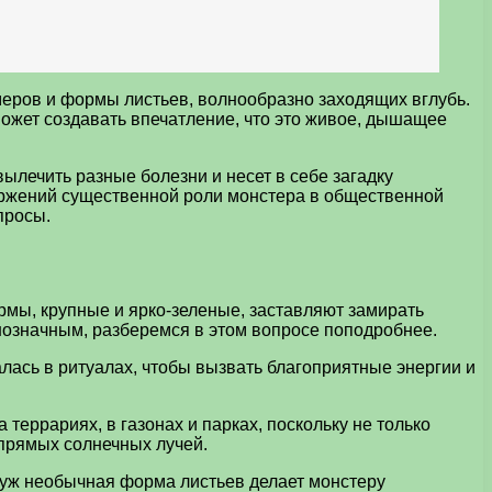
змеров и формы листьев, волнообразно заходящих вглубь.
ожет создавать впечатление, что это живое, дышащее
вылечить разные болезни и несет в себе загадку
овержений существенной роли монстера в общественной
просы.
рмы, крупные и ярко-зеленые, заставляют замирать
нозначным, разберемся в этом вопросе поподробнее.
лась в ритуалах, чтобы вызвать благоприятные энергии и
еррариях, в газонах и парках, поскольку не только
 прямых солнечных лучей.
 уж необычная форма листьев делает монстеру