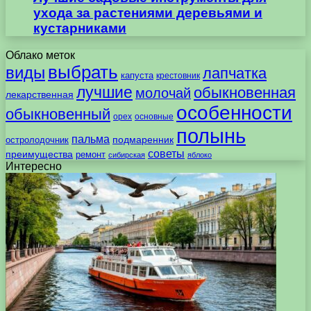
ухода за растениями деревьями и
кустарниками
Облако меток
выбрать
виды
лапчатка
капуста
крестовник
лучшие
обыкновенная
молочай
лекарственная
особенности
обыкновенный
орех
основные
полынь
пальма
подмаренник
остролодочник
советы
преимущества
ремонт
сибирская
яблоко
Интересно