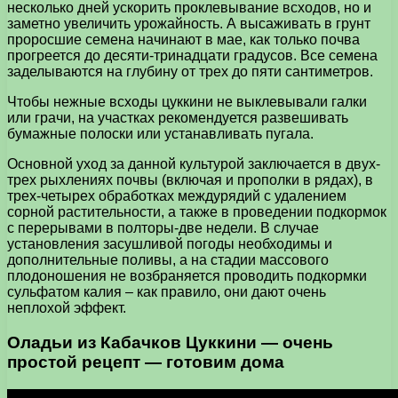
несколько дней ускорить проклевывание всходов, но и
заметно увеличить урожайность. А высаживать в грунт
проросшие семена начинают в мае, как только почва
прогреется до десяти-тринадцати градусов. Все семена
заделываются на глубину от трех до пяти сантиметров.
Чтобы нежные всходы цуккини не выклевывали галки
или грачи, на участках рекомендуется развешивать
бумажные полоски или устанавливать пугала.
Основной уход за данной культурой заключается в двух-
трех рыхлениях почвы (включая и прополки в рядах), в
трех-четырех обработках междурядий с удалением
сорной растительности, а также в проведении подкормок
с перерывами в полторы-две недели. В случае
установления засушливой погоды необходимы и
дополнительные поливы, а на стадии массового
плодоношения не возбраняется проводить подкормки
сульфатом калия – как правило, они дают очень
неплохой эффект.
Оладьи из Кабачков Цуккини — очень
простой рецепт — готовим дома