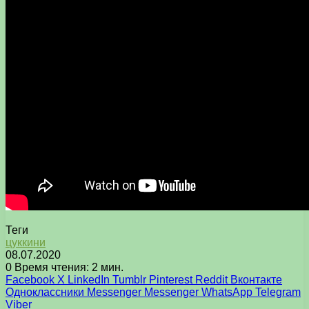
Теги
цуккини
08.07.2020
0
Время чтения: 2 мин.
Facebook
X
LinkedIn
Tumblr
Pinterest
Reddit
Вконтакте
Одноклассники
Messenger
Messenger
WhatsApp
Telegram
Viber