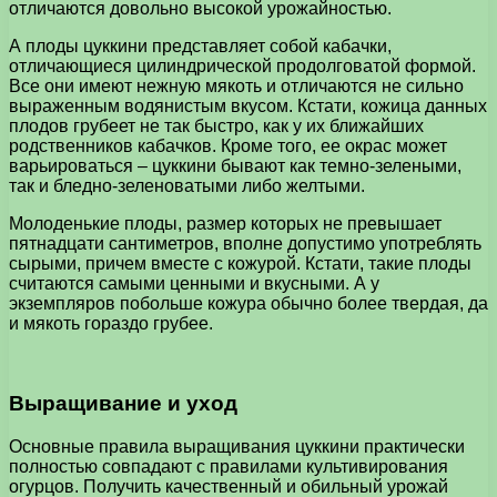
отличаются довольно высокой урожайностью.
А плоды цуккини представляет собой кабачки,
отличающиеся цилиндрической продолговатой формой.
Все они имеют нежную мякоть и отличаются не сильно
выраженным водянистым вкусом. Кстати, кожица данных
плодов грубеет не так быстро, как у их ближайших
родственников кабачков. Кроме того, ее окрас может
варьироваться – цуккини бывают как темно-зелеными,
так и бледно-зеленоватыми либо желтыми.
Молоденькие плоды, размер которых не превышает
пятнадцати сантиметров, вполне допустимо употреблять
сырыми, причем вместе с кожурой. Кстати, такие плоды
считаются самыми ценными и вкусными. А у
экземпляров побольше кожура обычно более твердая, да
и мякоть гораздо грубее.
Выращивание и уход
Основные правила выращивания цуккини практически
полностью совпадают с правилами культивирования
огурцов. Получить качественный и обильный урожай