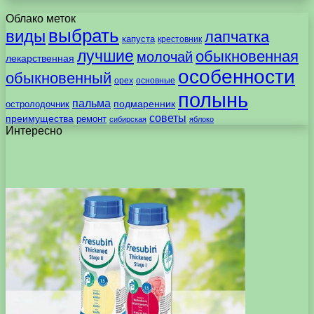
Облако меток
выбрать
виды
лапчатка
капуста
крестовник
лучшие
обыкновенная
молочай
лекарственная
особенности
обыкновенный
орех
основные
полынь
пальма
подмаренник
остролодочник
советы
преимущества
ремонт
сибирская
яблоко
Интересно