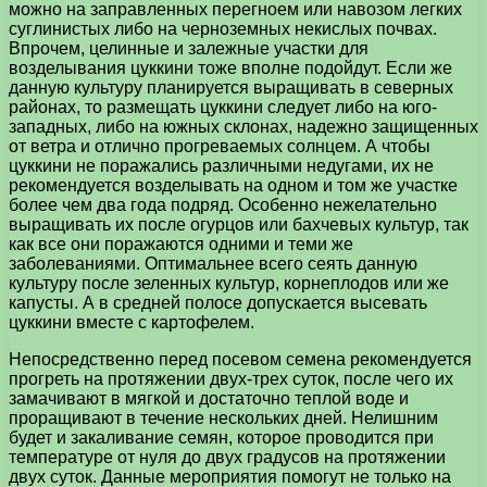
можно на заправленных перегноем или навозом легких
суглинистых либо на черноземных некислых почвах.
Впрочем, целинные и залежные участки для
возделывания цуккини тоже вполне подойдут. Если же
данную культуру планируется выращивать в северных
районах, то размещать цуккини следует либо на юго-
западных, либо на южных склонах, надежно защищенных
от ветра и отлично прогреваемых солнцем. А чтобы
цуккини не поражались различными недугами, их не
рекомендуется возделывать на одном и том же участке
более чем два года подряд. Особенно нежелательно
выращивать их после огурцов или бахчевых культур, так
как все они поражаются одними и теми же
заболеваниями. Оптимальнее всего сеять данную
культуру после зеленных культур, корнеплодов или же
капусты. А в средней полосе допускается высевать
цуккини вместе с картофелем.
Непосредственно перед посевом семена рекомендуется
прогреть на протяжении двух-трех суток, после чего их
замачивают в мягкой и достаточно теплой воде и
проращивают в течение нескольких дней. Нелишним
будет и закаливание семян, которое проводится при
температуре от нуля до двух градусов на протяжении
двух суток. Данные мероприятия помогут не только на