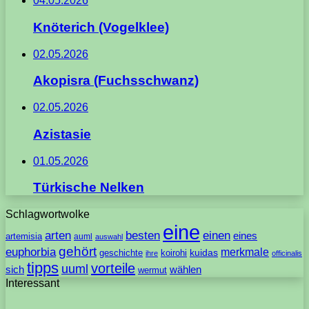
04.05.2026
Knöterich (Vogelklee)
02.05.2026
Akopisra (Fuchsschwanz)
02.05.2026
Azistasie
01.05.2026
Türkische Nelken
Schlagwortwolke
eine
arten
besten
einen
eines
artemisia
auml
auswahl
gehört
euphorbia
merkmale
geschichte
koirohi
kuidas
ihre
officinalis
tipps
vorteile
uuml
sich
wählen
wermut
Interessant