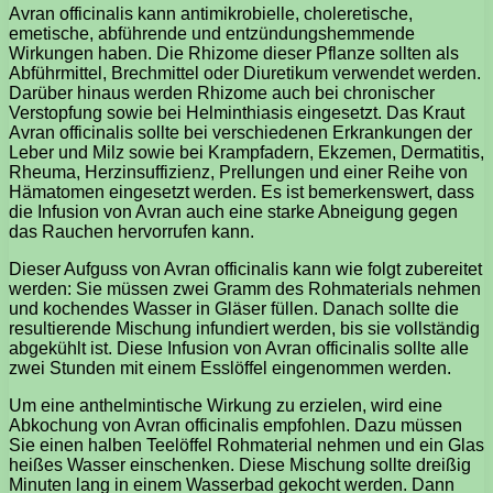
Avran officinalis kann antimikrobielle, choleretische,
emetische, abführende und entzündungshemmende
Wirkungen haben. Die Rhizome dieser Pflanze sollten als
Abführmittel, Brechmittel oder Diuretikum verwendet werden.
Darüber hinaus werden Rhizome auch bei chronischer
Verstopfung sowie bei Helminthiasis eingesetzt. Das Kraut
Avran officinalis sollte bei verschiedenen Erkrankungen der
Leber und Milz sowie bei Krampfadern, Ekzemen, Dermatitis,
Rheuma, Herzinsuffizienz, Prellungen und einer Reihe von
Hämatomen eingesetzt werden. Es ist bemerkenswert, dass
die Infusion von Avran auch eine starke Abneigung gegen
das Rauchen hervorrufen kann.
Dieser Aufguss von Avran officinalis kann wie folgt zubereitet
werden: Sie müssen zwei Gramm des Rohmaterials nehmen
und kochendes Wasser in Gläser füllen. Danach sollte die
resultierende Mischung infundiert werden, bis sie vollständig
abgekühlt ist. Diese Infusion von Avran officinalis sollte alle
zwei Stunden mit einem Esslöffel eingenommen werden.
Um eine anthelmintische Wirkung zu erzielen, wird eine
Abkochung von Avran officinalis empfohlen. Dazu müssen
Sie einen halben Teelöffel Rohmaterial nehmen und ein Glas
heißes Wasser einschenken. Diese Mischung sollte dreißig
Minuten lang in einem Wasserbad gekocht werden. Dann