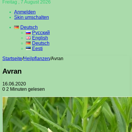
Freitag , 7 August 2026
Anmelden
Skin umschalten
Deutsch
Русский
English
Deutsch
Eesti
Startseite
/
Heilpflanzen
/
Avran
Avran
16.06.2020
0
2 Minuten gelesen