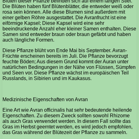
Blüten dieser Pflanze befinden sich auf einem langen Stiel.
Die Blüten haben fünf Blütenblätter, die entweder weiß oder
rosa sein können. Alle diese Blumen sind außerdem mit
einer gelben Röhre ausgestattet. Die Avranfrucht ist eine
eiförmige Kapsel; Diese Kapsel wird eine sehr
beeindruckende Anzahl eher kleiner Samen enthalten. Diese
Samen sind entweder braun oder braun gefärbt und haben
auch längliche Formen.
Diese Pflanze blüht von Ende Mai bis September. Avran-
Früchte erscheinen bereits im Juli. Die Pflanze bevorzugt
feuchte Böden; Aus diesem Grund kommt der Auran unter
natürlichen Bedingungen in der Nähe von Flüssen, Sümpfen
und Seen vor. Diese Pflanze wächst im europäischen Teil
Russlands, in Sibirien und im Kaukasus.
Medizinische Eigenschaften von Avran
Eine Art wie Avran officinalis hat sehr bedeutende heilende
Eigenschaften. Zu diesem Zweck sollten sowohl Rhizome
als auch Gras verwendet werden. In diesem Fall sollte das
Gras im Herbst geerntet werden, es wird jedoch empfohlen,
das Gras während der Blütezeit der Pflanze zu sammeln.