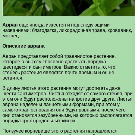
Авран
еще иногда известен и под следующими
названиями: благодатка, лихорадочная трава, кровавник,
мокнец.
Описание аврана
Авран представляет собой травянистое растение,
которое в высоту способно достигать порядка
шестидесяти сантиметров. Важно отметить то, что
стебель растения является почти прямым и он не
ветвится.
В длину листья этого растения могут достигать даже
шести сантиметров. Листья отходят от самого стебля, при
этом они будут расположены напротив друг друга. Листья
аврана наделены ланцетными формами, при этом у
самого края основания они будут ровными, после чего
они становятся зазубренными, на которых располагается
порядка трех продольных жилок.
Ползучее корневище этого растения направляется