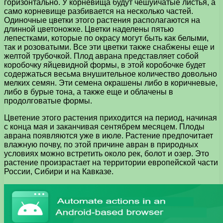
горизонтально. У корневища будут чешуйчатые листья, а
само корневище разбивается на несколько частей.
Одиночные цветки этого растения располагаются на
длинной цветоножке. Цветки наделены пятью
лепестками, которые по окрасу могут быть как белыми,
так и розоватыми. Все эти цветки также снабжены еще и
желтой трубочкой. Плод аврана представляет собой
коробочку яйцевидной формы, в этой коробочке будет
содержаться весьма внушительное количество довольно
мелких семян. Эти семена окрашены либо в коричневые,
либо в бурые тона, а также еще и облачены в
продолговатые формы.
Цветение этого растения приходится на период, начиная
с конца мая и заканчивая сентябрем месяцем. Плоды
аврана появляются уже в июле. Растение предпочитает
влажную почву, по этой причине авран в природных
условиях можно встретить около рек, болот и озер. Это
растение произрастает на территории европейской части
России, Сибири и на Кавказе.