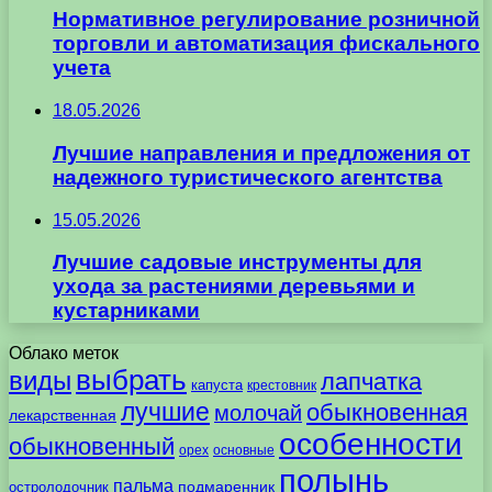
Нормативное регулирование розничной
торговли и автоматизация фискального
учета
18.05.2026
Лучшие направления и предложения от
надежного туристического агентства
15.05.2026
Лучшие садовые инструменты для
ухода за растениями деревьями и
кустарниками
Облако меток
выбрать
виды
лапчатка
капуста
крестовник
лучшие
обыкновенная
молочай
лекарственная
особенности
обыкновенный
орех
основные
полынь
пальма
подмаренник
остролодочник