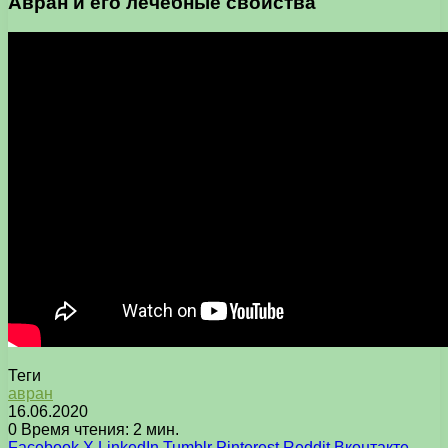
Авран и его лечебные свойства
Теги
авран
16.06.2020
0
Время чтения: 2 мин.
Facebook
X
LinkedIn
Tumblr
Pinterest
Reddit
Вконтакте