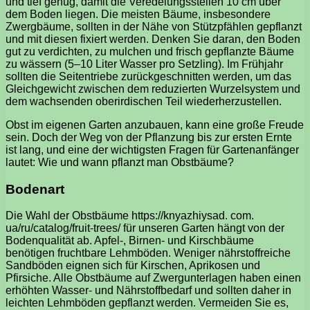
und tief genug, damit die Veredelungsstellen 10 cm über
dem Boden liegen. Die meisten Bäume, insbesondere
Zwergbäume, sollten in der Nähe von Stützpfählen gepflanzt
und mit diesen fixiert werden. Denken Sie daran, den Boden
gut zu verdichten, zu mulchen und frisch gepflanzte Bäume
zu wässern (5–10 Liter Wasser pro Setzling). Im Frühjahr
sollten die Seitentriebe zurückgeschnitten werden, um das
Gleichgewicht zwischen dem reduzierten Wurzelsystem und
dem wachsenden oberirdischen Teil wiederherzustellen.
Obst im eigenen Garten anzubauen, kann eine große Freude
sein. Doch der Weg von der Pflanzung bis zur ersten Ernte
ist lang, und eine der wichtigsten Fragen für Gartenanfänger
lautet: Wie und wann pflanzt man Obstbäume?
Bodenart
Die Wahl der Obstbäume https://knyazhiysad. com.
ua/ru/catalog/fruit-trees/ für unseren Garten hängt von der
Bodenqualität ab. Apfel-, Birnen- und Kirschbäume
benötigen fruchtbare Lehmböden. Weniger nährstoffreiche
Sandböden eignen sich für Kirschen, Aprikosen und
Pfirsiche. Alle Obstbäume auf Zwergunterlagen haben einen
erhöhten Wasser- und Nährstoffbedarf und sollten daher in
leichten Lehmböden gepflanzt werden. Vermeiden Sie es,