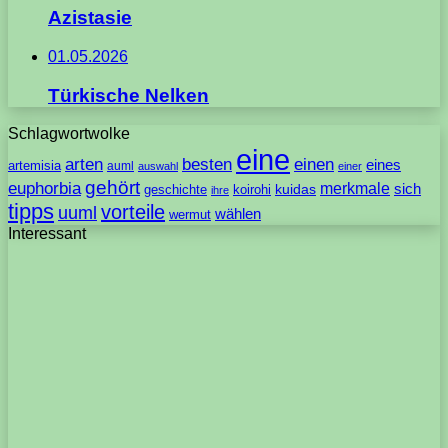
Azistasie
01.05.2026
Türkische Nelken
Schlagwortwolke
eine
arten
besten
einen
eines
artemisia
auml
auswahl
einer
gehört
euphorbia
merkmale
sich
geschichte
koirohi
kuidas
ihre
tipps
vorteile
uuml
wählen
wermut
Interessant