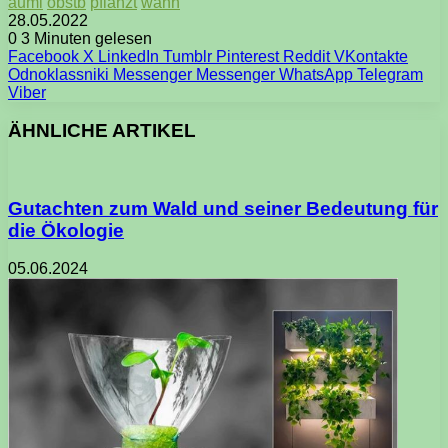
auml
obstb
pflanzt
wann
28.05.2022
0
3 Minuten gelesen
Facebook
X
LinkedIn
Tumblr
Pinterest
Reddit
VKontakte
Odnoklassniki
Messenger
Messenger
WhatsApp
Telegram
Viber
ÄHNLICHE ARTIKEL
Gutachten zum Wald und seiner Bedeutung für
die Ökologie
05.06.2024