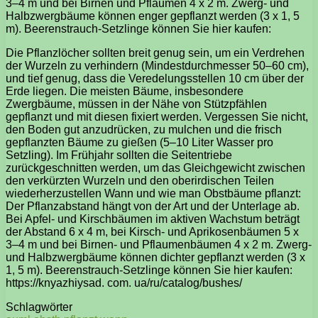
3–4 m und bei Birnen und Pflaumen 4 x 2 m. Zwerg- und
Halbzwergbäume können enger gepflanzt werden (3 x 1, 5
m). Beerenstrauch-Setzlinge können Sie hier kaufen:
Die Pflanzlöcher sollten breit genug sein, um ein Verdrehen
der Wurzeln zu verhindern (Mindestdurchmesser 50–60 cm),
und tief genug, dass die Veredelungsstellen 10 cm über der
Erde liegen. Die meisten Bäume, insbesondere
Zwergbäume, müssen in der Nähe von Stützpfählen
gepflanzt und mit diesen fixiert werden. Vergessen Sie nicht,
den Boden gut anzudrücken, zu mulchen und die frisch
gepflanzten Bäume zu gießen (5–10 Liter Wasser pro
Setzling). Im Frühjahr sollten die Seitentriebe
zurückgeschnitten werden, um das Gleichgewicht zwischen
den verkürzten Wurzeln und den oberirdischen Teilen
wiederherzustellen Wann und wie man Obstbäume pflanzt:
Der Pflanzabstand hängt von der Art und der Unterlage ab.
Bei Apfel- und Kirschbäumen im aktiven Wachstum beträgt
der Abstand 6 x 4 m, bei Kirsch- und Aprikosenbäumen 5 x
3–4 m und bei Birnen- und Pflaumenbäumen 4 x 2 m. Zwerg-
und Halbzwergbäume können dichter gepflanzt werden (3 x
1, 5 m). Beerenstrauch-Setzlinge können Sie hier kaufen:
https://knyazhiysad. com. ua/ru/catalog/bushes/
Schlagwörter