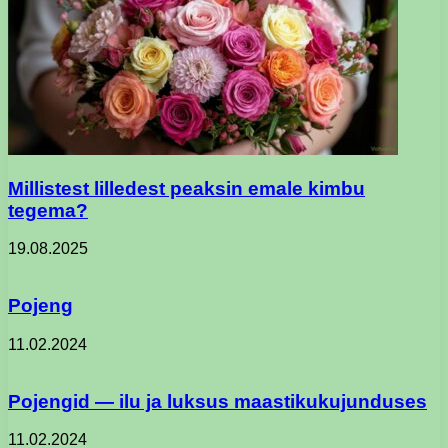
Millistest lilledest peaksin emale kimbu
tegema?
19.08.2025
Pojeng
11.02.2024
Pojengid — ilu ja luksus maastikukujunduses
11.02.2024