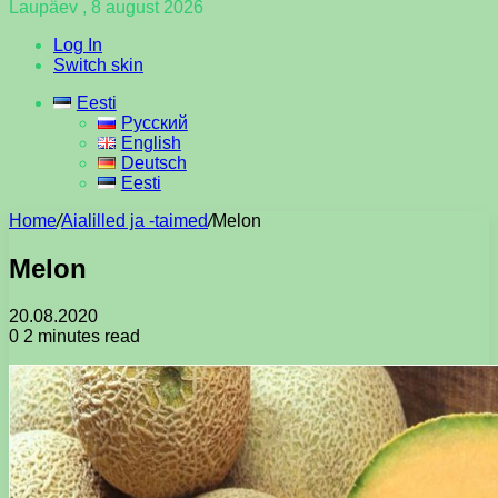
Laupäev , 8 august 2026
Log In
Switch skin
Eesti
Русский
English
Deutsch
Eesti
Home
/
Aialilled ja -taimed
/
Melon
Melon
20.08.2020
0
2 minutes read