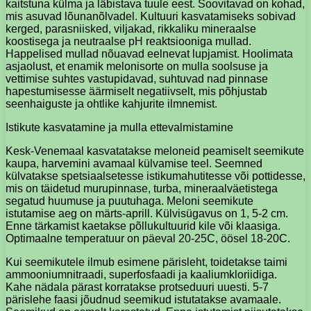
kaitstuna külma ja läbistava tuule eest. Soovitavad on kohad,
mis asuvad lõunanõlvadel. Kultuuri kasvatamiseks sobivad
kerged, parasniisked, viljakad, rikkaliku mineraalse
koostisega ja neutraalse pH reaktsiooniga mullad.
Happelised mullad nõuavad eelnevat lupjamist. Hoolimata
asjaolust, et enamik melonisorte on mulla soolsuse ja
vettimise suhtes vastupidavad, suhtuvad nad pinnase
hapestumisesse äärmiselt negatiivselt, mis põhjustab
seenhaiguste ja ohtlike kahjurite ilmnemist.
Istikute kasvatamine ja mulla ettevalmistamine
Kesk-Venemaal kasvatatakse meloneid peamiselt seemikute
kaupa, harvemini avamaal külvamise teel. Seemned
külvatakse spetsiaalsetesse istikumahutitesse või pottidesse,
mis on täidetud murupinnase, turba, mineraalväetistega
segatud huumuse ja puutuhaga. Meloni seemikute
istutamise aeg on märts-aprill. Külvisügavus on 1, 5-2 cm.
Enne tärkamist kaetakse põllukultuurid kile või klaasiga.
Optimaalne temperatuur on päeval 20-25C, öösel 18-20C.
Kui seemikutele ilmub esimene pärisleht, toidetakse taimi
ammooniumnitraadi, superfosfaadi ja kaaliumkloriidiga.
Kahe nädala pärast korratakse protseduuri uuesti. 5-7
pärislehe faasi jõudnud seemikud istutatakse avamaale.