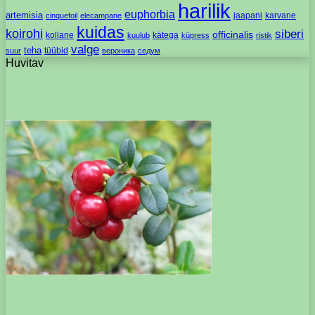
harilik
euphorbia
artemisia
jaapani
karvane
cinquefoil
elecampane
kuidas
koirohi
siberi
officinalis
kollane
kätega
kuulub
küpress
ristik
valge
teha
tüübid
suur
вероника
седум
Huvitav