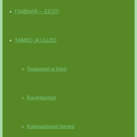
ГЛАВНАЯ — EESTI
TAIMED JA LILLED
Toataimed ja lilled
Ravimtaimed
Kaheaastased taimed