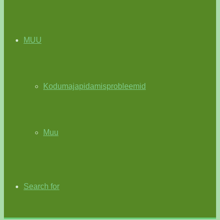
MUU
Kodumajapidamisprobleemid
Muu
Search for