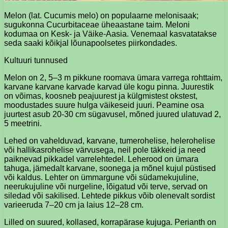
Melon (lat. Cucumis melo) on populaarne melonisaak;
sugukonna Cucurbitaceae üheaastane taim. Meloni
kodumaa on Kesk- ja Väike-Aasia. Venemaal kasvatatakse
seda saaki kõikjal lõunapoolsetes piirkondades.
Kultuuri tunnused
Melon on 2, 5–3 m pikkune roomava ümara varrega rohttaim,
karvane karvane karvade karvad üle kogu pinna. Juurestik
on võimas, koosneb peajuurest ja külgmistest okstest,
moodustades suure hulga väikeseid juuri. Peamine osa
juurtest asub 20-30 cm sügavusel, mõned juured ulatuvad 2,
5 meetrini.
Lehed on vahelduvad, karvane, tumerohelise, helerohelise
või hallikasrohelise värvusega, neil pole täkkeid ja need
paiknevad pikkadel varrelehtedel. Leherood on ümara
tahuga, jämedalt karvane, soonega ja mõnel kujul püstised
või kaldus. Lehter on ümmargune või südamekujuline,
neerukujuline või nurgeline, lõigatud või terve, servad on
siledad või sakilised. Lehtede pikkus võib olenevalt sordist
varieeruda 7–20 cm ja laius 12–28 cm.
Lilled on suured, kollased, korrapärase kujuga. Perianth on