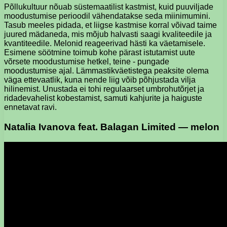
Põllukultuur nõuab süstemaatilist kastmist, kuid puuviljade
moodustumise perioodil vähendatakse seda miinimumini.
Tasub meeles pidada, et liigse kastmise korral võivad taime
juured mädaneda, mis mõjub halvasti saagi kvaliteedile ja
kvantiteedile. Melonid reageerivad hästi ka väetamisele.
Esimene söötmine toimub kohe pärast istutamist uute
võrsete moodustumise hetkel, teine ​​- pungade
moodustumise ajal. Lämmastikväetistega peaksite olema
väga ettevaatlik, kuna nende liig võib põhjustada vilja
hilinemist. Unustada ei tohi regulaarset umbrohutõrjet ja
ridadevahelist kobestamist, samuti kahjurite ja haiguste
ennetavat ravi.
Natalia Ivanova feat. Balagan Limited — melon