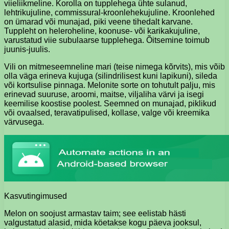
viieliikmeline. Korolla on tupplehega ühte sulanud,
lehtrikujuline, commissural-kroonlehekujuline. Kroonlehed
on ümarad või munajad, piki veene tihedalt karvane.
Tuppleht on heleroheline, koonuse- või karikakujuline,
varustatud viie subulaarse tupplehega. Õitsemine toimub
juunis-juulis.
Vili on mitmeseemneline mari (teise nimega kõrvits), mis võib
olla väga erineva kujuga (silindrilisest kuni lapikuni), sileda
või kortsulise pinnaga. Melonite sorte on tohutult palju, mis
erinevad suuruse, aroomi, maitse, viljaliha värvi ja isegi
keemilise koostise poolest. Seemned on munajad, piklikud
või ovaalsed, teravatipulised, kollase, valge või kreemika
värvusega.
Kasvutingimused
Melon on soojust armastav taim; see eelistab hästi
valgustatud alasid, mida köetakse kogu päeva jooksul,