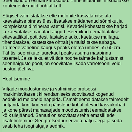
Seemikud on esmalt karastatud. Enne istutamist niisutatakse
konteinerite muld põhjalikult.
Sügisel valmistatakse ette melonite kasvatamise ala,
kaevatakse pinnas üles, lisatakse mädanenud sõnnikut ja
kompleksseid mineraalväetisi. Kevadel kobestatakse harjad
ja kaevatakse madalad augud. Seemikud eemaldatakse
ettevaatlikult pottidest, lastakse auku, kaetakse mullaga,
tihendatakse, kastetakse ohtralt ja multšitakse turbaga.
Taimede vaheline kaugus peaks olema umbes 55-60 cm.
Tähtis: seemikute juurekael peaks asuma maapinna
tasemel. Ja selleks, et vältida noorte taimede kahjustamist
seenhaiguste poolt, on soovitatav lisada varretsooni veidi
pestud jõeliiva.
Hoolitsemine
Viljade moodustumise ja valmimise protsessi
märkimisväärselt kiirendamiseks soovitavad kogenud
aednikud meloneid näppida. Esmalt eemaldatakse taimedelt
neljanda kuni kuuenda pärislehe kohal olevad kasvukohad
ja kohe pärast munasarjade moodustumist eemaldatakse
kõik ülejäänud. Samuti on soovitatav teha emaslillede
lisatolmlemine. See protseduur ei võta palju aega ja seda
saab teha isegi algaja aednik.