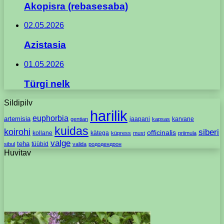
Akopisra (rebasesaba)
02.05.2026
Azistasia
01.05.2026
Türgi nelk
Sildipilv
harilik
euphorbia
artemisia
jaapani
karvane
gentian
kapsas
kuidas
koirohi
siberi
officinalis
kollane
kätega
küpress
must
priimula
valge
teha
tüübid
sibul
valida
рододендрон
Huvitav