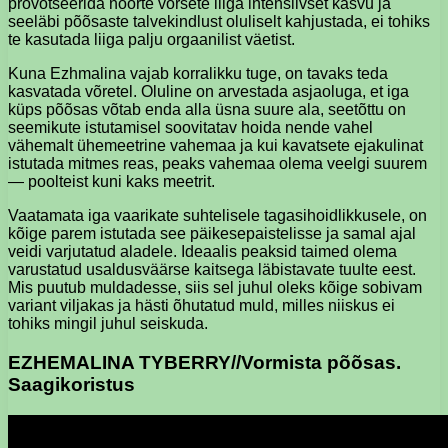
provotseerida noorte võrsete liiga intensiivset kasvu ja
seeläbi põõsaste talvekindlust oluliselt kahjustada, ei tohiks
te kasutada liiga palju orgaanilist väetist.
Kuna Ezhmalina vajab korralikku tuge, on tavaks teda
kasvatada võretel. Oluline on arvestada asjaoluga, et iga
küps põõsas võtab enda alla üsna suure ala, seetõttu on
seemikute istutamisel soovitatav hoida nende vahel
vähemalt ühemeetrine vahemaa ja kui kavatsete ejakulinat
istutada mitmes reas, peaks vahemaa olema veelgi suurem
— poolteist kuni kaks meetrit.
Vaatamata iga vaarikate suhtelisele tagasihoidlikkusele, on
kõige parem istutada see päikesepaistelisse ja samal ajal
veidi varjutatud aladele. Ideaalis peaksid taimed olema
varustatud usaldusväärse kaitsega läbistavate tuulte eest.
Mis puutub muldadesse, siis sel juhul oleks kõige sobivam
variant viljakas ja hästi õhutatud muld, milles niiskus ei
tohiks mingil juhul seiskuda.
EZHEMALINA TYBERRY//Vormista põõsas.
Saagikoristus