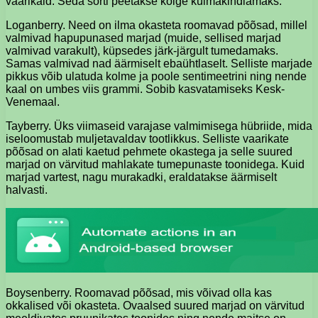
vaarikaid. Seda sorti peetakse kõige külmakindlamaks.
Loganberry. Need on ilma okasteta roomavad põõsad, millel
valmivad hapupunased marjad (muide, sellised marjad
valmivad varakult), küpsedes järk-järgult tumedamaks.
Samas valmivad nad äärmiselt ebaühtlaselt. Selliste marjade
pikkus võib ulatuda kolme ja poole sentimeetrini ning nende
kaal on umbes viis grammi. Sobib kasvatamiseks Kesk-
Venemaal.
Tayberry. Üks viimaseid varajase valmimisega hübriide, mida
iseloomustab muljetavaldav tootlikkus. Selliste vaarikate
põõsad on alati kaetud pehmete okastega ja selle suured
marjad on värvitud mahlakate tumepunaste toonidega. Kuid
marjad vartest, nagu murakadki, eraldatakse äärmiselt
halvasti.
Boysenberry. Roomavad põõsad, mis võivad olla kas
okkalised või okasteta. Ovaalsed suured marjad on värvitud