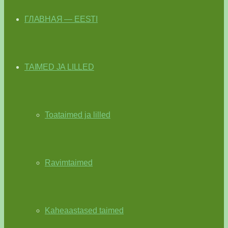
ГЛАВНАЯ — EESTI
TAIMED JA LILLED
Toataimed ja lilled
Ravimtaimed
Kaheaastased taimed