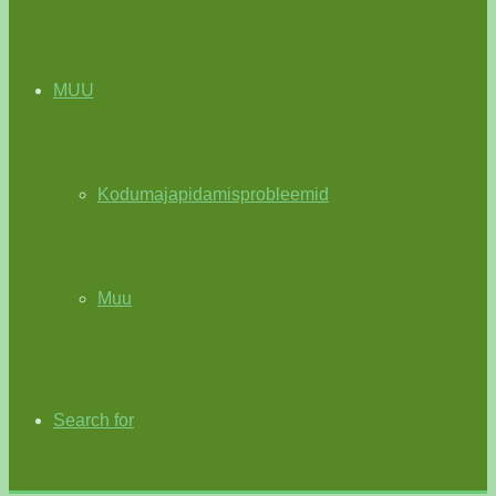
MUU
Kodumajapidamisprobleemid
Muu
Search for