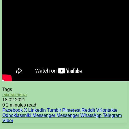
Tags
ежемалина
18.02.2021
0
2 minutes read
Facebook
X
LinkedIn
Tumblr
Pinterest
Reddit
VKontakte
Odnoklassniki
Messenger
Messenger
WhatsApp
Telegram
Viber