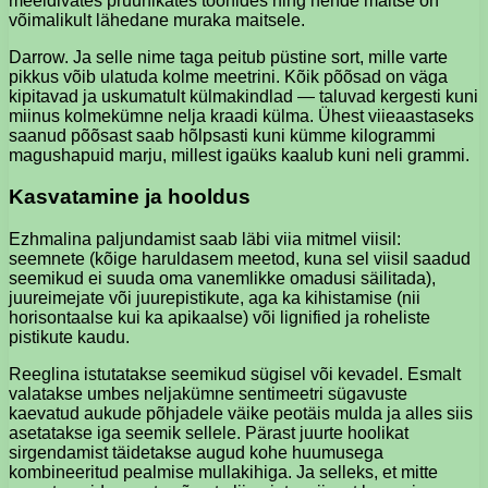
meeldivates pruunikates toonides ning nende maitse on
võimalikult lähedane muraka maitsele.
Darrow. Ja selle nime taga peitub püstine sort, mille varte
pikkus võib ulatuda kolme meetrini. Kõik põõsad on väga
kipitavad ja uskumatult külmakindlad — taluvad kergesti kuni
miinus kolmekümne nelja kraadi külma. Ühest viieaastaseks
saanud põõsast saab hõlpsasti kuni kümme kilogrammi
magushapuid marju, millest igaüks kaalub kuni neli grammi.
Kasvatamine ja hooldus
Ezhmalina paljundamist saab läbi viia mitmel viisil:
seemnete (kõige haruldasem meetod, kuna sel viisil saadud
seemikud ei suuda oma vanemlikke omadusi säilitada),
juureimejate või juurepistikute, aga ka kihistamise (nii
horisontaalse kui ka apikaalse) või lignified ja roheliste
pistikute kaudu.
Reeglina istutatakse seemikud sügisel või kevadel. Esmalt
valatakse umbes neljakümne sentimeetri sügavuste
kaevatud aukude põhjadele väike peotäis mulda ja alles siis
asetatakse iga seemik sellele. Pärast juurte hoolikat
sirgendamist täidetakse augud kohe huumusega
kombineeritud pealmise mullakihiga. Ja selleks, et mitte