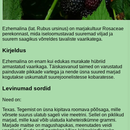
Ezhemalina (lat. Rubus ursinus) on marjakultuur Rosaceae
perekonnast, mida iseloomustavad suuremad viljad ja
suurem saagikus võrreldes tavaliste vaarikatega.
Kirjeldus
Ezhemalina on enam kui edukas murakate hübriid
armastatud vaarikaga. Täiskasvanud taimed on varustatud
painduvate pikkade vartega ja nende üsna suured marjad
kogutakse uskumatult suurejoonelistesse kobaratesse.
Levinumad sordid
Need on:
Texas. Tegemist on üsna kipitava roomava põõsaga, mille
võrsete suurus ulatub sageli viie meetrini. Sellel on piklikud
marjad, mille kaal võib ulatuda kaheteistkümne grammi.
Marjade maitse on magushapukas, meenutades veidi