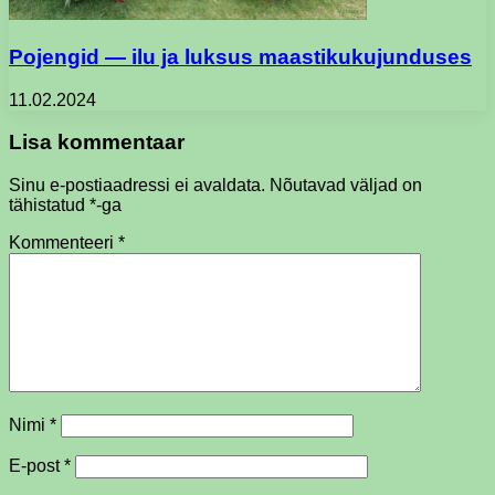
Pojengid — ilu ja luksus maastikukujunduses
11.02.2024
Lisa kommentaar
Sinu e-postiaadressi ei avaldata.
Nõutavad väljad on
tähistatud
*
-ga
Kommenteeri
*
Nimi
*
E-post
*