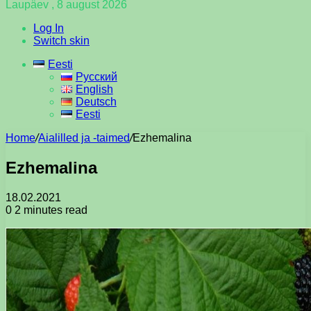
Laupäev , 8 august 2026
Log In
Switch skin
Eesti
Русский
English
Deutsch
Eesti
Home
/
Aialilled ja -taimed
/
Ezhemalina
Ezhemalina
18.02.2021
0
2 minutes read