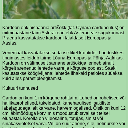
Kardoon ehk hispaania artišokk (lat. Cynara cardunculus) on
mitmeaastane taim Asteraceae ehk Asteraceae sugukonnast.
Praegu kasvatatakse kardooni laialdaselt Euroopas ja
Aasias.
Venemaal kasvatatakse seda isiklikel kruntidel. Looduslikes
tingimustes leidub taime Lõuna-Euroopas ja Põhja-Aafrikas.
Kardoon on välimuselt sarnane artišokiga, erineb ainult
kõrgelt arenenud lehtede varre ja kõrguse poolest. Saaki
kasutatakse köögiviljana; lehtede lihakaid petioles süüakse,
kuid alles pärast pleegitamist.
Kultuuri tunnused
Cardon on kuni 1 m kõrgune rohttaim. Lehed on rohelised või
hallikasrohelised, tükeldatud, kaheharulised, sakiliste
labajagudega, alt karvane, harvem ogalised. Õisik on kuni 12
cm läbimõõduga korv, mis moodustub tavaliselt teisel
eluaastal. Korolla on viieosaline, torujas, sinist või
sinakasvioletset värvi. Vili on suur ahene, sile, nelinurkne või