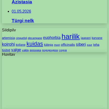
Azistasia
01.05.2026
Türgi nelk
Sildipilv
harilik
euphorbia
artemisia
jaapani
karvane
cinquefoil
elecampane
kuidas
koirohi
siberi
officinalis
kollane
kätega
teha
must
suur
valge
tüübid
valida
вероника
рододендрон
седум
Huvitav