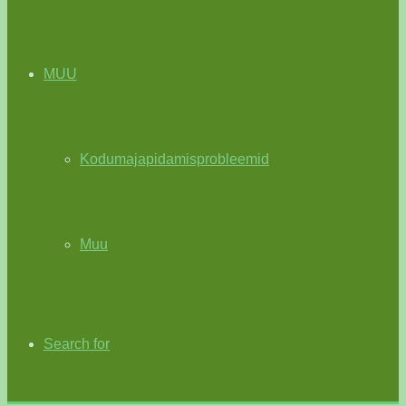
MUU
Kodumajapidamisprobleemid
Muu
Search for