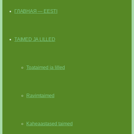
ГЛАВНАЯ — EESTI
TAIMED JA LILLED
Toataimed ja lilled
Ravimtaimed
Kaheaastased taimed