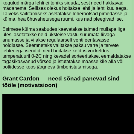
kogutud märga lehti ei tohiks siduda, sest need hakkavad
mädanema. Sellises olekus hoitakse lehti ja lehti kuu aega.
Talveks säilitamiseks asetatakse leherootsad pimedasse ja
külma, hea õhuvahetusega ruumi, kus nad pleegivad ise.
Esimese külma saabudes kaevatakse taimed mullapalliga
üles, asetatakse neid üksteise vastu surumata liivaga
anumasse ja viiakse regulaarselt ventileeritavasse
hoidlasse. Seemneteks valitakse paksu varre ja tervete
lehtedega isendid, neid hoitakse keldris või keldris
temperatuuril 0-2C ning kevadel sorteeritakse, eemaldatakse
tagasikasvanud võrsed ja istutatakse maasse kile alla või
pottidesse koos järgneva ümberistutamisega.
Grant Cardon — need sõnad panevad sind
tööle (motivatsioon)