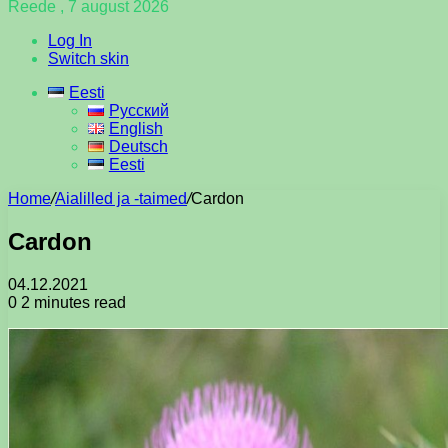
Reede , 7 august 2026
Log In
Switch skin
Eesti
Русский
English
Deutsch
Eesti
Home
/
Aialilled ja -taimed
/
Cardon
Cardon
04.12.2021
0
2 minutes read