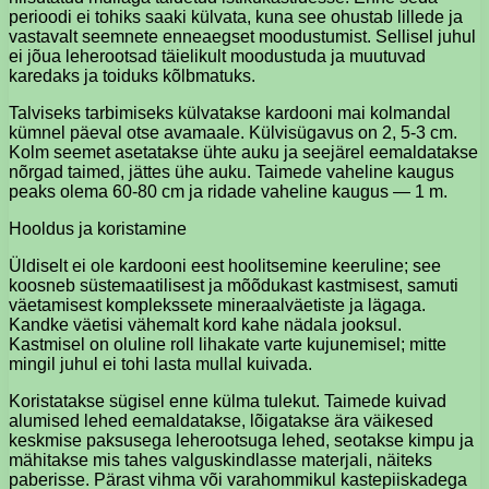
perioodi ei tohiks saaki külvata, kuna see ohustab lillede ja
vastavalt seemnete enneaegset moodustumist. Sellisel juhul
ei jõua leherootsad täielikult moodustuda ja muutuvad
karedaks ja toiduks kõlbmatuks.
Talviseks tarbimiseks külvatakse kardooni mai kolmandal
kümnel päeval otse avamaale. Külvisügavus on 2, 5-3 cm.
Kolm seemet asetatakse ühte auku ja seejärel eemaldatakse
nõrgad taimed, jättes ühe auku. Taimede vaheline kaugus
peaks olema 60-80 cm ja ridade vaheline kaugus — 1 m.
Hooldus ja koristamine
Üldiselt ei ole kardooni eest hoolitsemine keeruline; see
koosneb süstemaatilisest ja mõõdukast kastmisest, samuti
väetamisest komplekssete mineraalväetiste ja lägaga.
Kandke väetisi vähemalt kord kahe nädala jooksul.
Kastmisel on oluline roll lihakate varte kujunemisel; mitte
mingil juhul ei tohi lasta mullal kuivada.
Koristatakse sügisel enne külma tulekut. Taimede kuivad
alumised lehed eemaldatakse, lõigatakse ära väikesed
keskmise paksusega leherootsuga lehed, seotakse kimpu ja
mähitakse mis tahes valguskindlasse materjali, näiteks
paberisse. Pärast vihma või varahommikul kastepiiskadega