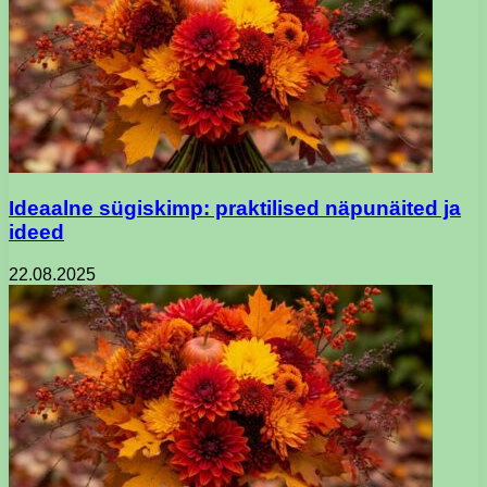
Ideaalne sügiskimp: praktilised näpunäited ja
ideed
22.08.2025