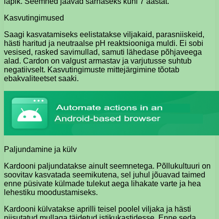
lapik. Seemned jäävad sarnaseks kuni 7 aastat.
Kasvutingimused
Saagi kasvatamiseks eelistatakse viljakaid, parasniiskeid,
hästi haritud ja neutraalse pH reaktsiooniga muldi. Ei sobi
vesised, rasked savimullad, samuti lähedase põhjaveega
alad. Cardon on valgust armastav ja varjutusse suhtub
negatiivselt. Kasvutingimuste mittejärgimine tõotab
ebakvaliteetset saaki.
Paljundamine ja külv
Kardooni paljundatakse ainult seemnetega. Põllukultuuri on
soovitav kasvatada seemikutena, sel juhul jõuavad taimed
enne püsivate külmade tulekut aega lihakate varte ja hea
lehestiku moodustamiseks.
Kardooni külvatakse aprilli teisel poolel viljaka ja hästi
niisutatud mullaga täidetud istikukastidesse. Enne seda