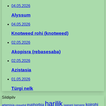
04.05.2026
Alyssum
04.05.2026
Knotweed rohi (knotweed)
02.05.2026
Akopisra (rebasesaba)
02.05.2026
Azistasia
01.05.2026
Türgi nelk
Sildipilv
harilik
koirohi
euphorbia
artemisia
jaapani
karvane
cinquefoil