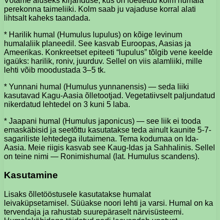
Võtame aluseks kirjanduse, kus on loetletud kolm humala
perekonna taimeliiki. Kolm saab ju vajaduse korral alati
lihtsalt kaheks taandada.
* Harilik humal (Humulus lupulus) on kõige levinum
humalaliik planeedil. See kasvab Euroopas, Aasias ja
Ameerikas. Konkreetset epiteeti “lupulus” tõlgib vene keelde
igaüks: harilik, roniv, juurduv. Sellel on viis alamliiki, mille
lehti võib moodustada 3–5 tk.
* Yunnani humal (Humulus yunnanensis) — seda liiki
kasutavad Kagu-Aasia õlletootjad. Vegetatiivselt paljundatud
nikerdatud lehtedel on 3 kuni 5 laba.
* Jaapani humal (Humulus japonicus) — see liik ei tooda
emaskäbisid ja seetõttu kasutatakse teda ainult kaunite 5-7-
sagariliste lehtedega ilutaimena. Tema kodumaa on Ida-
Aasia. Meie riigis kasvab see Kaug-Idas ja Sahhalinis. Sellel
on teine ​​nimi — Ronimishumal (lat. Humulus scandens).
Kasutamine
Lisaks õlletööstusele kasutatakse humalat
leivaküpsetamisel. Süüakse noori lehti ja varsi. Humal on ka
tervendaja ja rahustab suurepäraselt närvisüsteemi.