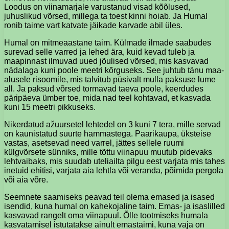
Loodus on viinamarjale varustanud visad kõõlused,
juhuslikud võrsed, millega ta toest kinni hoiab. Ja Humal
ronib taime vart katvate jäikade karvade abil üles.
Humal on mitmeaastane taim. Külmade ilmade saabudes
surevad selle varred ja lehed ära, kuid kevad tuleb ja
maapinnast ilmuvad uued jõulised võrsed, mis kasvavad
nädalaga kuni poole meetri kõrguseks. See juhtub tänu maa-
alusele risoomile, mis talvitub püsivalt mulla paksuse lume
all. Ja paksud võrsed tormavad taeva poole, keerdudes
päripäeva ümber toe, mida nad teel kohtavad, et kasvada
kuni 15 meetri pikkuseks.
Nikerdatud ažuursetel lehtedel on 3 kuni 7 tera, mille servad
on kaunistatud suurte hammastega. Paarikaupa, üksteise
vastas, asetsevad need varrel, jättes sellele ruumi
külgvõrsete sünniks, mille tõttu viinapuu muutub pidevaks
lehtvaibaks, mis suudab uteliailta pilgu eest varjata mis tahes
inetuid ehitisi, varjata aia lehtla või veranda, põimida pergola
või aia võre.
Seemnete saamiseks peavad teil olema emased ja isased
isendid, kuna humal on kahekojaline taim. Emas- ja isaslilled
kasvavad rangelt oma viinapuul. Õlle tootmiseks humala
kasvatamisel istutatakse ainult emastaimi, kuna vaja on