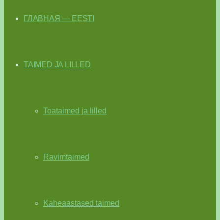
ГЛАВНАЯ — EESTI
TAIMED JA LILLED
Toataimed ja lilled
Ravimtaimed
Kaheaastased taimed