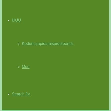
MUU
Kodumajapidamisprobleemid
Muu
Search for