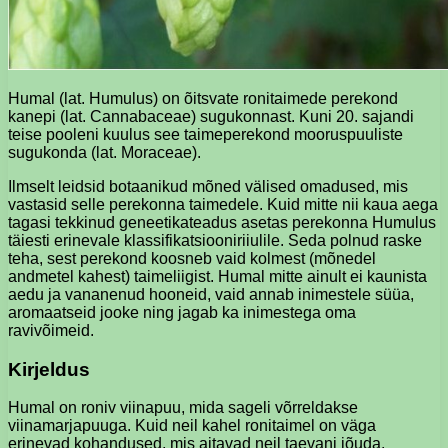
Humal (lat. Humulus) on õitsvate ronitaimede perekond
kanepi (lat. Cannabaceae) sugukonnast. Kuni 20. sajandi
teise pooleni kuulus see taimeperekond mooruspuuliste
sugukonda (lat. Moraceae).
Ilmselt leidsid botaanikud mõned välised omadused, mis
vastasid selle perekonna taimedele. Kuid mitte nii kaua aega
tagasi tekkinud geneetikateadus asetas perekonna Humulus
täiesti erinevale klassifikatsiooniriiulile. Seda polnud raske
teha, sest perekond koosneb vaid kolmest (mõnedel
andmetel kahest) taimeliigist. Humal mitte ainult ei kaunista
aedu ja vananenud hooneid, vaid annab inimestele süüa,
aromaatseid jooke ning jagab ka inimestega oma
ravivõimeid.
Kirjeldus
Humal on roniv viinapuu, mida sageli võrreldakse
viinamarjapuuga. Kuid neil kahel ronitaimel on väga
erinevad kohandused, mis aitavad neil taevani jõuda.