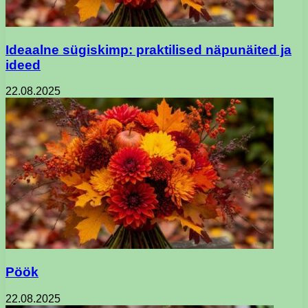
Ideaalne sügiskimp: praktilised näpunäited ja
ideed
22.08.2025
Pöök
22.08.2025