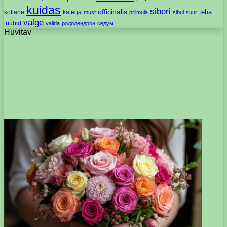
kuidas
siberi
officinalis
kollane
kätega
teha
must
priimula
sibul
suur
valge
tüübid
valida
рододендрон
седум
Huvitav