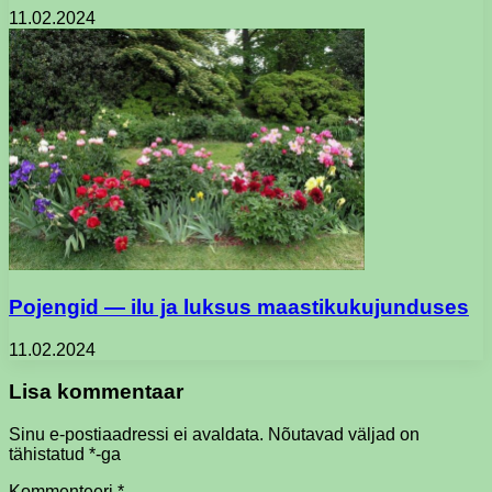
11.02.2024
Pojengid — ilu ja luksus maastikukujunduses
11.02.2024
Lisa kommentaar
Sinu e-postiaadressi ei avaldata.
Nõutavad väljad on
tähistatud
*
-ga
Kommenteeri
*