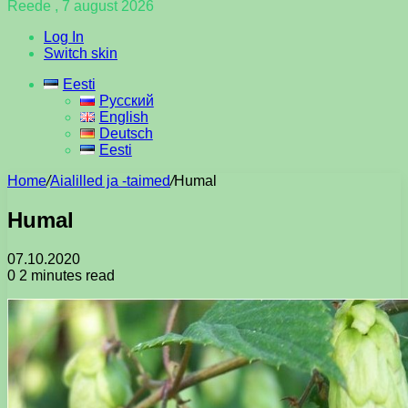
Reede , 7 august 2026
Log In
Switch skin
Eesti
Русский
English
Deutsch
Eesti
Home
/
Aialilled ja -taimed
/
Humal
Humal
07.10.2020
0
2 minutes read