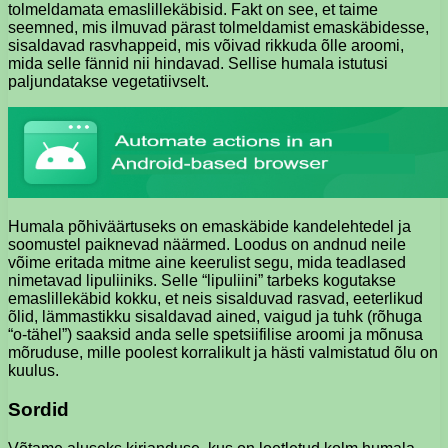
tolmeldamata emaslillekäbisid. Fakt on see, et taime
seemned, mis ilmuvad pärast tolmeldamist emaskäbidesse,
sisaldavad rasvhappeid, mis võivad rikkuda õlle aroomi,
mida selle fännid nii hindavad. Sellise humala istutusi
paljundatakse vegetatiivselt.
Humala põhiväärtuseks on emaskäbide kandelehtedel ja
soomustel paiknevad näärmed. Loodus on andnud neile
võime eritada mitme aine keerulist segu, mida teadlased
nimetavad lipuliiniks. Selle “lipuliini” tarbeks kogutakse
emaslillekäbid kokku, et neis sisalduvad rasvad, eeterlikud
õlid, lämmastikku sisaldavad ained, vaigud ja tuhk (rõhuga
“o-tähel”) saaksid anda selle spetsiifilise aroomi ja mõnusa
mõruduse, mille poolest korralikult ja hästi valmistatud õlu on
kuulus.
Sordid