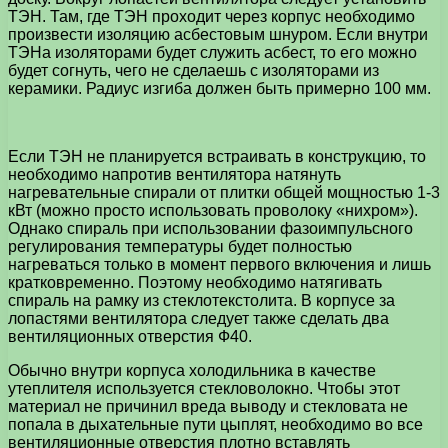
ТЭН. Там, где ТЭН проходит через корпус необходимо
произвести изоляцию асбестовым шнуром. Если внутри
ТЭНа изоляторами будет служить асбест, то его можно
будет согнуть, чего не сделаешь с изоляторами из
керамики. Радиус изгиба должен быть примерно 100 мм.
Если ТЭН не планируется встраивать в конструкцию, то
необходимо напротив вентилятора натянуть
нагревательные спирали от плитки общей мощностью 1-3
кВт (можно просто использовать проволоку «нихром»).
Однако спираль при использовании фазоимпульсного
регулирования температуры будет полностью
нагреваться только в момент первого включения и лишь
кратковременно. Поэтому необходимо натягивать
спираль на рамку из стеклотекстолита. В корпусе за
лопастями вентилятора следует также сделать два
вентиляционных отверстия Ф40.
Обычно внутри корпуса холодильника в качестве
утеплителя используется стекловолокно. Чтобы этот
материал не причинил вреда выводу и стекловата не
попала в дыхательные пути цыплят, необходимо во все
вентиляционные отверстия плотно вставлять