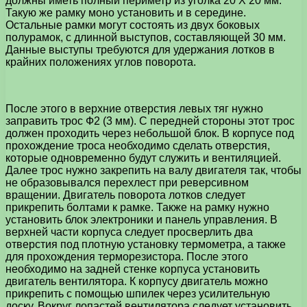
должны иметь полный периметр из уголка 20 X 20 мм.
Такую же рамку моно установить и в середине.
Остальные рамки могут состоять из двух боковых
полурамок, с длинной выступов, составляющей 30 мм.
Данные выступы требуются для удержания лотков в
крайних положениях углов поворота.
После этого в верхние отверстия левых тяг нужно
заправить трос Ф2 (3 мм). С передней стороны этот трос
должен проходить через небольшой блок. В корпусе под
прохождение троса необходимо сделать отверстия,
которые одновременно будут служить и вентиляцией.
Далее трос нужно закрепить на валу двигателя так, чтобы
не образовывался перехлест при реверсивном
вращении. Двигатель поворота лотков следует
прикрепить болтами к рамке. Также на рамку нужно
установить блок электроники и панель управления. В
верхней части корпуса следует просверлить два
отверстия под плотную установку термометра, а также
для прохождения терморезистора. После этого
необходимо на задней стенке корпуса установить
двигатель вентилятора. К корпусу двигатель можно
прикрепить с помощью шпилек через усилительную
доску. Вокруг лопастей вентилятора следует установить