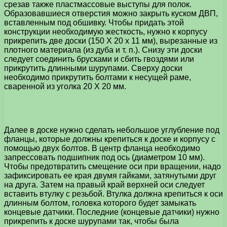
срезав также пластмассовые выступы для полок.
Образовавшиеся отверстия можно закрыть куском ДВП,
вставленным под обшивку. Чтобы придать этой
конструкции необходимую жесткость, нужно к корпусу
прикрепить две доски (150 X 20 х 11 мм), вырезанные из
плотного материала (из дуба и т. п.). Снизу эти доски
следует соединить брусками и сбить гвоздями или
прикрутить длинными шурупами. Сверху доски
необходимо прикрутить болтами к несущей раме,
сваренной из уголка 20 X 20 мм.
Далее в доске нужно сделать небольшое углубление под
фланцы, которые должны крепиться к доске и корпусу с
помощью двух болтов. В центр фланца необходимо
запрессовать подшипник под ось (диаметром 10 мм).
Чтобы предотвратить смещение оси при вращении, надо
зафиксировать ее края двумя гайками, затянутыми друг
на друга. Затем на правый край верхней оси следует
вставить втулку с резьбой. Втулка должна крепиться к оси
длинным болтом, головка которого будет замыкать
концевые датчики. Последние (концевые датчики) нужно
прикрепить к доске шурупами так, чтобы была