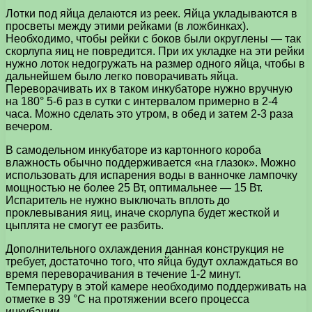
Лотки под яйца делаются из реек. Яйца укладываются в
просветы между этими рейками (в ложбинках).
Необходимо, чтобы рейки с боков были округлены — так
скорлупа яиц не повредится. При их укладке на эти рейки
нужно лоток недогружать на размер одного яйца, чтобы в
дальнейшем было легко поворачивать яйца.
Переворачивать их в таком инкубаторе нужно вручную
на 180° 5-6 раз в сутки с интервалом примерно в 2-4
часа. Можно сделать это утром, в обед и затем 2-3 раза
вечером.
В самодельном инкубаторе из картонного короба
влажность обычно поддерживается «на глазок». Можно
использовать для испарения воды в ванночке лампочку
мощностью не более 25 Вт, оптимальнее — 15 Вт.
Испаритель не нужно выключать вплоть до
проклевывания яиц, иначе скорлупа будет жесткой и
цыплята не смогут ее разбить.
Дополнительного охлаждения данная конструкция не
требует, достаточно того, что яйца будут охлаждаться во
время переворачивания в течение 1-2 минут.
Температуру в этой камере необходимо поддерживать на
отметке в 39 °С на протяжении всего процесса
инкубации.