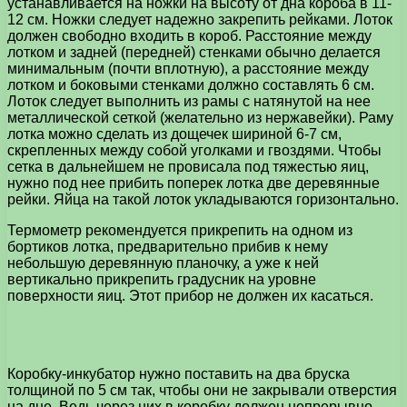
устанавливается на ножки на высоту от дна короба в 11-
12 см. Ножки следует надежно закрепить рейками. Лоток
должен свободно входить в короб. Расстояние между
лотком и задней (передней) стенками обычно делается
минимальным (почти вплотную), а расстояние между
лотком и боковыми стенками должно составлять 6 см.
Лоток следует выполнить из рамы с натянутой на нее
металлической сеткой (желательно из нержавейки). Раму
лотка можно сделать из дощечек шириной 6-7 см,
скрепленных между собой уголками и гвоздями. Чтобы
сетка в дальнейшем не провисала под тяжестью яиц,
нужно под нее прибить поперек лотка две деревянные
рейки. Яйца на такой лоток укладываются горизонтально.
Термометр рекомендуется прикрепить на одном из
бортиков лотка, предварительно прибив к нему
небольшую деревянную планочку, а уже к ней
вертикально прикрепить градусник на уровне
поверхности яиц. Этот прибор не должен их касаться.
Коробку-инкубатор нужно поставить на два бруска
толщиной по 5 см так, чтобы они не закрывали отверстия
на дне. Ведь через них в коробку должен непрерывно