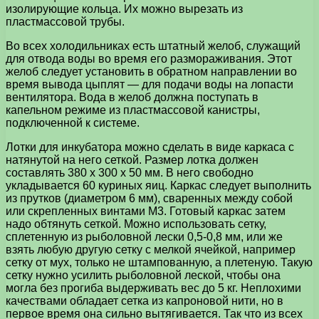
изолирующие кольца. Их можно вырезать из
пластмассовой трубы.
Во всех холодильниках есть штатный желоб, служащий
для отвода воды во время его размораживания. Этот
желоб следует установить в обратном направлении во
время вывода цыплят — для подачи воды на лопасти
вентилятора. Вода в желоб должна поступать в
капельном режиме из пластмассовой канистры,
подключенной к системе.
Лотки для инкубатора можно сделать в виде каркаса с
натянутой на него сеткой. Размер лотка должен
составлять 380 х 300 х 50 мм. В него свободно
укладывается 60 куриных яиц. Каркас следует выполнить
из прутков (диаметром 6 мм), сваренных между собой
или скрепленных винтами М3. Готовый каркас затем
надо обтянуть сеткой. Можно использовать сетку,
сплетенную из рыболовной лески 0,5-0,8 мм, или же
взять любую другую сетку с мелкой ячейкой, например
сетку от мух, только не штампованную, а плетеную. Такую
сетку нужно усилить рыболовной леской, чтобы она
могла без прогиба выдерживать вес до 5 кг. Неплохими
качествами обладает сетка из капроновой нити, но в
первое время она сильно вытягивается. Так что из всех