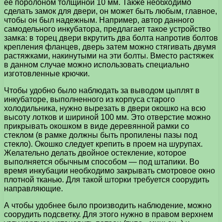
ее поролоном толщиной 10 мм. Также необходимо
сделать замок для двери, он может быть любым, главное,
чтобы он был надежным. Например, автор данного
самодельного инкубатора, предлагает такое устройство
замка: в торец двери вкрутить два болта напротив болтов
крепления фланцев, дверь затем можно стягивать двумя
растяжками, накинутыми на эти болты. Вместо растяжек
в данном случае можно использовать специально
изготовленные крючки.
Чтобы удобно было наблюдать за выводом цыплят в
инкубаторе, выполненного из корпуса старого
холодильника, нужно вырезать в двери окошко на всю
высоту лотков и шириной 100 мм. Это отверстие можно
прикрывать окошком в виде деревянной рамки со
стеклом (в рамке должны быть пропилены пазы под
стекло). Окошко следует крепить в проем на шурупах.
Желательно делать двойное остекление, которое
выполняется обычным способом — под штапики. Во
время инкубации необходимо закрывать смотровое окно
плотной тканью. Для такой шторки требуется соорудить
направляющие.
А чтобы удобнее было производить наблюдение, можно
соорудить подсветку. Для этого нужно в правом верхнем