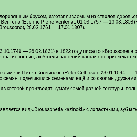
 деревянным брусом, изготавливаемым из стволов деревьев.
ентена (Etienne Pierre Ventenat, 01.03.1757 — 13.08.1808)
Broussonet, 28.02.1761 — 17.01.1807).
13.10.1749 — 26.02.1831) в 1822 году писал о «Broussoneti
 декоративностью, любители растений нашли его привлекат
по имени Питер Коллинсон (Peter Collinson, 28.01.1694 — 1
ких семян, поделившись семенами ещё и со своими друзьями
а, из которой производят бумагу самой разной текстуры, п
 является вид «Broussonetia kazinoki» с лопастными, зубч