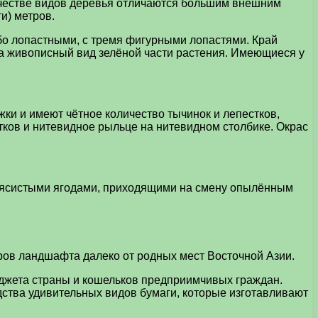
ичестве видов деревья отличаются большим внешним
и) метров.
бо лопастными, с тремя фигурными лопастями. Край
а живописный вид зелёной части растения. Имеющиеся у
и и имеют чётное количество тычинок и лепестков,
тков и нитевидное рыльце на нитевидном столбике. Окрас
 мясистыми ягодами, приходящими на смену опылённым
ров ландшафта далеко от родных мест Восточной Азии.
юджета страны и кошельков предприимчивых граждан.
ства удивительных видов бумаги, которые изготавливают