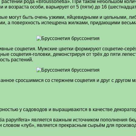
 растений рода «Broussonetia». При таком небольшом кол
 и возраста особи, варьирует от 5 (пяти) до 16 (шестнадцат
ые могут быть очень узкими, яйцевидными и цельными, ли
ами, а поверхность испещрена жилками, придающими весьм
вные соцветия. Мужские цветки формируют соцветие-серёжк
ые соцветия-головки, демонстрируя от трёх до пяти лепес
ость растений.
ванное сросшимися со стержнем соцветия и друг с другом
ярностью у садоводов и выращиваются в качестве декорато
tia papyrifera» является важным источником пополнения б
и словом «луб», является прекрасным сырьём для производ