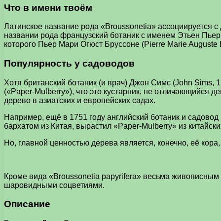
Что в имени твоём
Латинское название рода «Broussonetia» ассоциируется с
названии рода французский ботаник с именем Этьен Пьер В
которого Пьер Мари Огюст Бруссоне (Pierre Marie Auguste 
Популярность у садоводов
Хотя британский ботаник (и врач) Джон Симс (John Sims, 
(«Paper-Mulberry»), что это кустарник, не отличающийся
дерево в азиатских и европейских садах.
Например, ещё в 1751 году английский ботаник и садовод 
бархатом из Китая, вырастил «Paper-Mulberry» из китайс
Но, главной ценностью дерева является, конечно, её кор
Кроме вида «Broussonetia papyrifera» весьма живописным
шаровидными соцветиями.
Описание