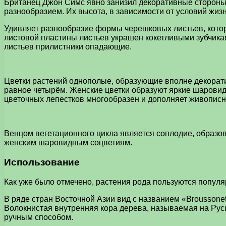
Британец Джон Симс явно занизил декоративные стороны
разнообразием. Их высота, в зависимости от условий жизни
Удивляет разнообразие формы черешковых листьев, котор
листовой пластины листьев украшен кокетливыми зубчик
листьев прилистники опадающие.
Цветки растений однополые, образующие вполне декорати
равное четырём. Женские цветки образуют яркие шаровидн
цветочных лепестков многообразен и дополняет живописн
Венцом вегетационного цикла является соплодие, образо
женским шаровидным соцветиям.
Использование
Как уже было отмечено, растения рода пользуются попул
В ряде стран Восточной Азии вид с названием «Broussone
Волокнистая внутренняя кора дерева, называемая на Рус
ручным способом.