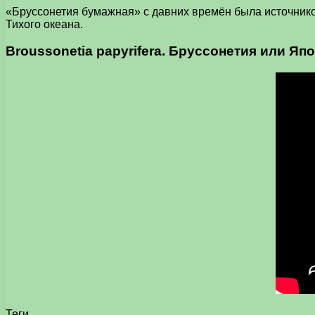
«Бруссонетия бумажная» с давних времён была источнико
Тихого океана.
Broussonetia papyrifera. Бруссонетия или Я
Теги