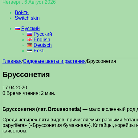
Четверг , 6 Август 2026
Войти
Switch skin
Русский
Русский
English
Deutsch
Eesti
Главная
/
Садовые цветы и растения
/
Бруссонетия
Бруссонетия
17.04.2020
0
Время чтения: 2 мин.
Бруссонетия (лат. Broussonetia)
— малочисленный род де
Среди четырёх-пяти видов, причисляемых разными ботанич
papyrifera» («Бруссонетия бумажная»). Китайцы, корейцы
качеством.