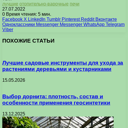
лучшие
отопительно-варочные
печи
27.07.2022
0
Время чтения: 5 мин.
Facebook
X
LinkedIn
Tumblr
Pinterest
Reddit
Вконтакте
Одноклассники
Messenger
Messenger
WhatsApp
Telegram
Viber
ПОХОЖИЕ СТАТЬИ
Лучшие садовые инструменты для ухода за
растениями деревьями и кустарниками
15.05.2026
Выбор дорнита: плотность, состав и
особенности применения геосинтетики
13.12.2025