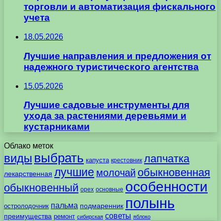
торговли и автоматизация фискального
учета
18.05.2026
Лучшие направления и предложения от
надежного туристического агентства
15.05.2026
Лучшие садовые инструменты для
ухода за растениями деревьями и
кустарниками
Облако меток
выбрать
виды
лапчатка
капуста
крестовник
лучшие
обыкновенная
молочай
лекарственная
особенности
обыкновенный
орех
основные
полынь
пальма
подмаренник
остролодочник
советы
преимущества
ремонт
сибирская
яблоко