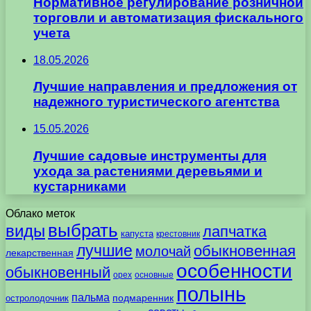
Нормативное регулирование розничной
торговли и автоматизация фискального
учета
18.05.2026
Лучшие направления и предложения от
надежного туристического агентства
15.05.2026
Лучшие садовые инструменты для
ухода за растениями деревьями и
кустарниками
Облако меток
выбрать
виды
лапчатка
капуста
крестовник
лучшие
обыкновенная
молочай
лекарственная
особенности
обыкновенный
орех
основные
полынь
пальма
подмаренник
остролодочник