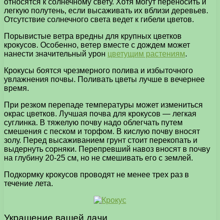
относятся к солнечному свету. Хотя могут переносить и
легкую полутень, если высаживать их вблизи деревьев.
Отсутствие солнечного света ведет к гибели цветов.
Порывистые ветра вредны для крупных цветков
крокусов. Особенно, ветер вместе с дождем может
нанести значительный урон
цветущим растениям
.
Крокусы боятся чрезмерного полива и избыточного
увлажнения почвы. Поливать цветы лучше в вечернее
время.
При резком перепаде температуры может измениться
окрас цветков. Лучшая почва для крокусов — легкая
суглинка. В тяжелую почву надо облегчать путем
смешения с песком и торфом. В кислую почву вносят
золу. Перед высаживанием грунт стоит перекопать и
выдернуть сорняки. Перепревший навоз вносят в почву
на глубину 20-25 см, но не смешивать его с землей.
Подкормку крокусов проводят не менее трех раз в
течение лета.
Украшение вашей дачи