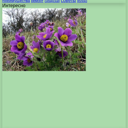
советы
преимущества
ремонт
сибирская
яблоко
Интересно