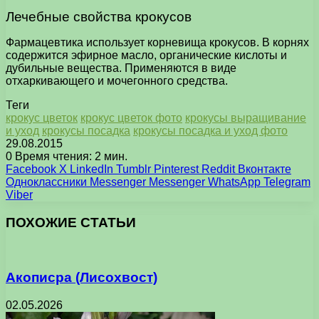
Лечебные свойства крокусов
Фармацевтика использует корневища крокусов. В корнях
содержится эфирное масло, органические кислоты и
дубильные вещества. Применяются в виде
отхаркивающего и мочегонного средства.
Теги
крокус цветок
крокус цветок фото
крокусы выращивание
и уход
крокусы посадка
крокусы посадка и уход фото
29.08.2015
0
Время чтения: 2 мин.
Facebook
X
LinkedIn
Tumblr
Pinterest
Reddit
Вконтакте
Одноклассники
Messenger
Messenger
WhatsApp
Telegram
Viber
ПОХОЖИЕ СТАТЬИ
Акописра (Лисохвост)
02.05.2026