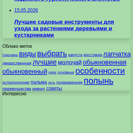
15.05.2026
Лучшие садовые инструменты для
ухода за растениями деревьями и
кустарниками
Облако меток
выбрать
виды
лапчатка
капуста
крестовник
Горечавка
лучшие
обыкновенная
молочай
лекарственная
особенности
обыкновенный
орех
основные
полынь
пальма
подмаренник
остролодочник
печь
советы
преимущества
ремонт
Интересно