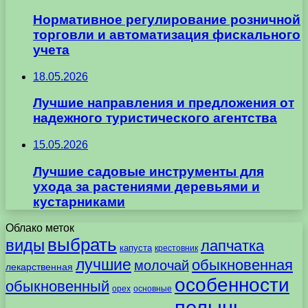
Нормативное регулирование розничной
торговли и автоматизация фискального
учета
18.05.2026
Лучшие направления и предложения от
надежного туристического агентства
15.05.2026
Лучшие садовые инструменты для
ухода за растениями деревьями и
кустарниками
Облако меток
выбрать
виды
лапчатка
капуста
крестовник
лучшие
обыкновенная
молочай
лекарственная
особенности
обыкновенный
орех
основные
полынь