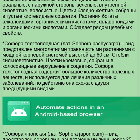
овальные, с наружной стороны зеленые, внутренней –
сизоватые, волосистые. Цветки бледно-желтые, собраны
в густые кистевидные соцветия. Растения богаты
алкалоидами, органическими кислотами, флавоноидами
и органическими кислотами. Обладает рядом целебных
свойств.
*Софора толстоплодная (лат. Sophora pachycarpa) – вид
представлен многолетними травянистыми растениями с
мощной корневой системой высотой до 60 см. Стебли
сильноветвистые. Цветки кремовые, собраны в
колосовидные верхушечные соцветия. Софора
толстоплодная содержит большое количество полезных
веществ, и используется для лечения различных
заболеваний, по действию она схожа с двумя
предыдущими видами.
*Софора японская (лат. Sophora japonicum) – вид
представлен деревьями, зацветающими лишь через 25-