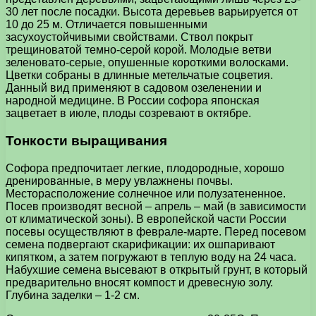
30 лет после посадки. Высота деревьев варьируется от
10 до 25 м. Отличается повышенными
засухоустойчивыми свойствами. Ствол покрыт
трещиноватой темно-серой корой. Молодые ветви
зеленовато-серые, опушенные короткими волосками.
Цветки собраны в длинные метельчатые соцветия.
Данный вид применяют в садовом озеленении и
народной медицине. В России софора японская
зацветает в июле, плоды созревают в октябре.
Тонкости выращивания
Софора предпочитает легкие, плодородные, хорошо
дренированные, в меру увлажнены почвы.
Месторасположение солнечное или полузатененное.
Посев производят весной – апрель – май (в зависимости
от климатической зоны). В европейской части России
посевы осуществляют в феврале-марте. Перед посевом
семена подвергают скарификации: их ошпаривают
кипятком, а затем погружают в теплую воду на 24 часа.
Набухшие семена высевают в открытый грунт, в который
предварительно вносят компост и древесную золу.
Глубина заделки – 1-2 см.