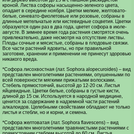
кроной. Листва софоры насыщенно-зеленого цвета,
опадает в середине ноября. Цветки мелкие, желтовато-
белые, синевато-фиолетовые или розовые, собраны в
длинные метельчатые или кистевидные соцветия. Цветки
образуются один раз в два года, цветет софора в июле-
августе. В зимнее время года растения смотрятся очень
привлекательно, даже несмотря на отсутствие листвы.
Плоды сочные и мясистые, собраны в плодовые связки.
Все части растений ядовиты, но при правильной
заготовке, хранении и применении не принесут здоровью
никакого вреда.
*Софора лисохвостная (лат. Sophora alopecuroides) – вид
представлен многолетними растениями, опушенными по
всей поверхности мягкими прижатыми волосками.
Стебель прямостоячий, высотой до 12-20 см. Листья
яйцевидные. Цветки белые, собраны в густые кисти,
длиной до 15 см. Используется в народной медицине,
ценится за содержание в надземной части растений
алкалоидов. Целебными свойствами обладают не только
листья и стебли, но и корни, и семена.
*Софора желтоватая (лат. Sophora flavescens) – вид
представлен многолетними травянистыми растениями с
прямостоячим стеблем высотой до 60 см. Листья