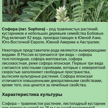
Софора (лат. Sophora)
– род травянистых растений,
кустарников и небольших деревьев семейства Бобовые.
Род включает 62 вида, произрастающих в Южной Азии,
Юго-Восточной Европе, Южной Америке и Австралии.
Некоторые представители рода являются вымирающими
видами. В России встречаются три вида – софора
толстоплодная, софора желтоватая, софора
лисохвостная, реже софора японская. Первые три вида
считаются злостными сорняками, которые с невероятной
скоростью заполоняют свободные пространства,
вытесняя культурные растения. Софора японская
отличается повышенными декоративными свойствами,
кроме того, она ценится за лечебные свойства.
Характеристика культуры
Софора – травянистое растение, листопадный кустарник
или дерево высотой до 25 м с пышной раскидистой