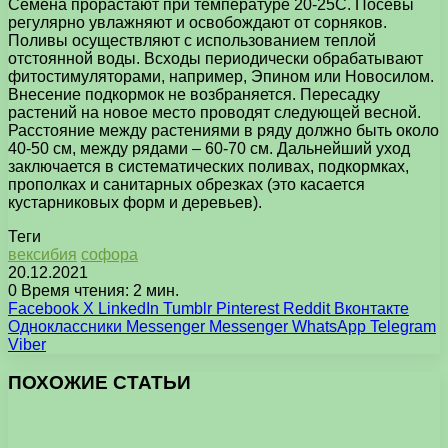
Семена прорастают при температуре 20-25С. Посевы
регулярно увлажняют и освобождают от сорняков.
Поливы осуществляют с использованием теплой
отстоянной воды. Всходы периодически обрабатывают
фитостимуляторами, например, Эпином или Новосилом.
Внесение подкормок не возбраняется. Пересадку
растений на новое место проводят следующей весной.
Расстояние между растениями в ряду должно быть около
40-50 см, между рядами – 60-70 см. Дальнейший уход
заключается в систематических поливах, подкормках,
прополках и санитарных обрезках (это касается
кустарниковых форм и деревьев).
Теги
вексибия
софора
20.12.2021
0
Время чтения: 2 мин.
Facebook
X
LinkedIn
Tumblr
Pinterest
Reddit
Вконтакте
Одноклассники
Messenger
Messenger
WhatsApp
Telegram
Viber
ПОХОЖИЕ СТАТЬИ