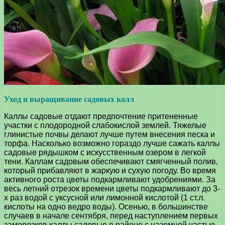
Уход и выращивание садовых калл
Каллы садовые отдают предпочтение притененные
участки с плодородной слабокислой землей. Тяжелые
глинистые почвы делают лучше путем внесения песка и
торфа. Насколько возможно гораздо лучше сажать каллы
садовые рядышком с искусственным озером в легкой
тени. Каллам садовым обеспечивают смягченный полив,
который прибавляют в жаркую и сухую погоду. Во время
активного роста цветы подкармливают удобрениями. За
весь летний отрезок времени цветы подкармливают до 3-
х раз водой с уксусной или лимонной кислотой (1 ст.л.
кислоты на одно ведро воды). Осенью, в большинстве
случаев в начале сентября, перед наступлением первых
заморозков каллы садовые в районе с наземной частью