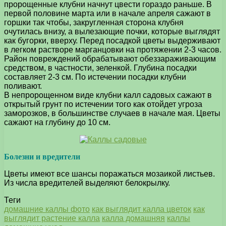
пророщенные клубни начнут цвести гораздо раньше. В
первой половине марта или в начале апреля сажают в
горшки так чтобы, закругленная сторона клубня
очутилась внизу, а вылезающие почки, которые выглядят
как бугорки, вверху. Перед посадкой цветы выдерживают
в легком растворе марганцовки на протяжении 2-3 часов.
Район повреждений обрабатывают обеззараживающим
средством, в частности, зеленкой. Глубина посадки
составляет 2-3 см. По истечении посадки клубни
поливают.
В непророщенном виде клубни калл садовых сажают в
открытый грунт по истечении того как отойдет угроза
заморозков, в большинстве случаев в начале мая. Цветы
сажают на глубину до 10 см.
Болезни и вредители
Цветы имеют все шансы поражаться мозаикой листьев.
Из числа вредителей выделяют белокрылку.
Теги
домашние каллы фото
как выглядит калла цветок
как
выглядит растение калла
калла домашняя
каллы