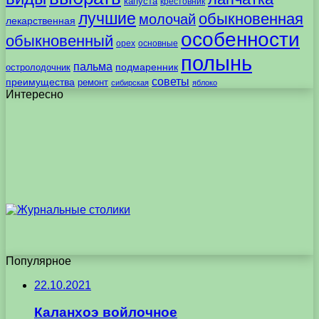
капуста
крестовник
лучшие
обыкновенная
молочай
лекарственная
особенности
обыкновенный
орех
основные
полынь
пальма
подмаренник
остролодочник
советы
преимущества
ремонт
сибирская
яблоко
Интересно
Популярное
22.10.2021
Каланхоэ войлочное