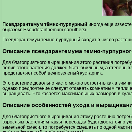
Псевдэрантемум тёмно-пурпурный
иногда еще известе
образом: Pseuderanthemum carruthersii.
Псевдэрантемум темно-пурпурный входит в число растений
Описание псевдэрантемума темно-пурпурног
Для благоприятного выращивания этого растения потребу
полив этого растения должен быть обильным, а степень 
представляет собой вечнозеленый кустарник.
Это растение довольно часто можно встретить как в зимн
однако предпочтение следует отдавать комнатным тепличк
выращивать. Что касается максимальных размеров в культ
Описание особенностей ухода и выращивани
Для благоприятного выращивания этому растению потребу
взрослым растениям такая пересадка будет достаточно уже
земельной смеси, то потребуется смешать по одной части 