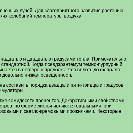
лнечных лучей. Для благоприятного развития растению
ких колебаний температуры воздуха.
надцатью и двадцатью градусами тепла. Примечательно,
ся стандартной. Когда псевдэрантемум темно-пурпурный
инается в октябре и продолжается вплоть до февраля
и довольно низкая освещенность.
на составить порядка двадцати пяти-тридцати градусов
тимуляторы.
ниже семидесяти процентов. Декоративными свойствами
метров, по форме листья являются овальными, они
 розовыми и светло-кремовыми прожилками. Некоторые