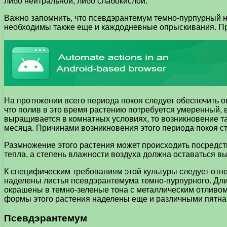
либо нейтральной, либо слабокислой.
Важно запомнить, что псевдэрантемум темно-пурпурный н
необходимы также еще и каждодневные опрыскивания. При
На протяжении всего периода покоя следует обеспечить 
что полив в это время растению потребуется умеренный, 
выращивается в комнатных условиях, то возникновение т
месяца. Причинами возникновения этого периода покоя ст
Размножение этого растения может происходить посредст
тепла, а степень влажности воздуха должна оставаться в
К специфическим требованиям этой культуры следует отн
наделены листья псевдэрантемума темно-пурпурного. Дли
окрашены в темно-зеленые тона с металлическим отливо
формы этого растения наделены еще и различными пятна
Псевдэрантемум