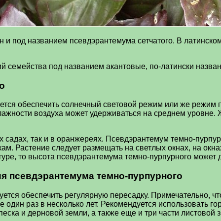
н и под названием псевдэрантемума сетчатого. В латинском
 семейства под названием акантовые, по-латински название
о
ется обеспечить солнечный световой режим или же режим 
влажности воздуха может удерживаться на среднем уровне
их садах, так и в оранжереях. Псевдэрантемум темно-пурп
ам. Растение следует размещать на светлых окнах, на окн
уре, то высота псевдэрантемума темно-пурпурного может д
я псевдэрантемума темно-пурпурного
ется обеспечить регулярную пересадку. Примечательно, ч
 один раз в несколько лет. Рекомендуется использовать го
песка и дерновой земли, а также еще и три части листовой 