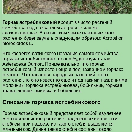
Горчак ястребинковый
входит в число растений
семейства под названием астровые или же
сложноцветные. В латинском языке название этого
растения будет звучать следующим образом: Acroptilon
hierocioides L.
Что касается латинского названия самого семейства
горчака ястребинкового, то оно будет звучать так:
Asteraceae Dumort. Примечательно, что горчак
ястребинковый известен еще и под названием горчака
желтого. Что касается народных названий этого
растения, то оно известно еще и под такими названиями:
молочник, горлюха ястребинковая, бобильник, горькая
трава, ленчик, змиевка и бобильник.
Описание горчака ястребинкового
Горчак ястребинковый представляет собой двулетнее
жестковолосистое растение, наделенное ветвистым
стеблем, при надрезе из такого стебля выделяется
млечный сок. Длина такого стебля составит около