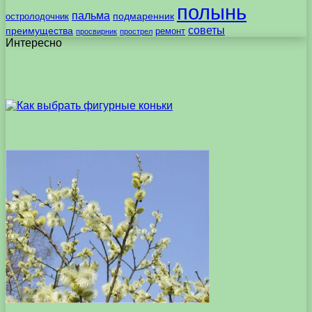
полынь
пальма
подмаренник
остролодочник
советы
преимущества
ремонт
просвирник
прострел
Интересно