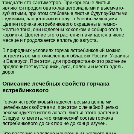
тридцати-ста сантиметров. Прикорневые листья
являются продолговато-ланцетовидными и выемчато-
зубчатыми, при этом стеблевые листья будут зубчатыми,
сидячими, ланцетными и полустеблеобъемлющими.
Цветки горчака ястребинкового окрашены в темно-
желтые тона, они наделены хохолком и собираются в
корзинки. Цветение этого растения начинается в июне
месяце и продолжается вплоть до августа.
В природных условиях горчак ястребинковый можно
встретить во многочисленных областях России, Украины
и Беларуси. При этом, для произрастания это растение
предпочитает кустарники, луга, поляны и места вдоль
дорог.
Описание лечебных свойств горчака
ястребинкового
Горчак ястребинковый наделен весьма ценными
целебными свойствами, при этом с лечебной целью
рекомендуется использовать листья этого растения.
Следует отметить, что химический состав горчака
ястребинкового до сих пор не до конца изучен.
Это растение наделено мочегонным, желчегонным,