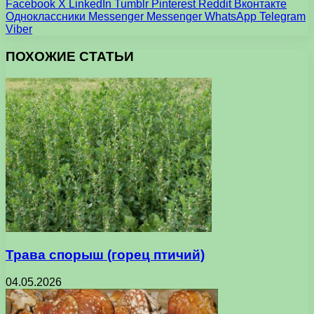
Facebook
X
LinkedIn
Tumblr
Pinterest
Reddit
Вконтакте
Одноклассники
Messenger
Messenger
WhatsApp
Telegram
Viber
ПОХОЖИЕ СТАТЬИ
Трава спорыш (горец птичий)
04.05.2026