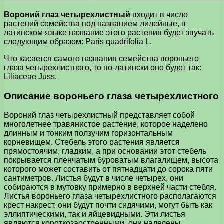
Вороний глаз четырехлистный
входит в число
растений семейства под названием лилейные, в
латинском языке название этого растения будет звучать
следующим образом: Paris quadrifolia L.
Что касается самого названия семейства вороньего
глаза четырехлистного, то по-латински оно будет так:
Liliaceae Juss.
Описание вороньего глаза четырехлистного
Вороний глаз четырехлистный представляет собой
многолетнее травянистое растение, которое наделено
длинным и тонким ползучим горизонтальным
корневищем. Стебель этого растения является
прямостоячим, гладким, а при основании этот стебель
покрывается пленчатым буроватым влагалищем, высота
которого может составить от пятнадцати до сорока пяти
сантиметров. Листья будут в числе четырех, они
собираются в мутовку примерно в верхней части стебля.
Листья вороньего глаза четырехлистного располагаются
крест накрест, они будут почти сидячими, могут быть как
эллиптическими, так и яйцевидными. Эти листья
являются короткозаостренными, они наделены