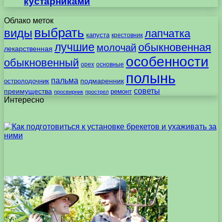
кустарниками
Облако меток
выбрать
виды
лапчатка
капуста
крестовник
лучшие
обыкновенная
молочай
лекарственная
особенности
обыкновенный
орех
основные
полынь
пальма
подмаренник
остролодочник
советы
преимущества
ремонт
просвирник
прострел
Интересно