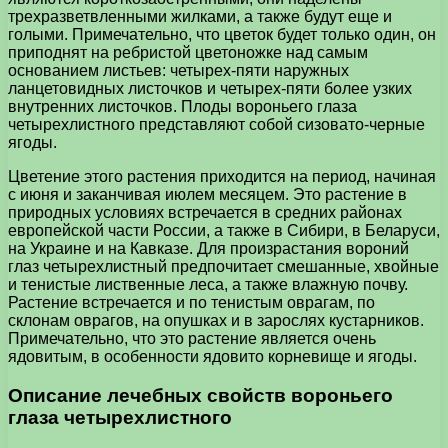
трехразветвленными жилками, а также будут еще и
голыми. Примечательно, что цветок будет только один, он
приподнят на ребристой цветоножке над самым
основанием листьев: четырех-пяти наружных
ланцетовидных листочков и четырех-пяти более узких
внутренних листочков. Плоды вороньего глаза
четырехлистного представляют собой сизовато-черные
ягоды.
Цветение этого растения приходится на период, начиная
с июня и заканчивая июлем месяцем. Это растение в
природных условиях встречается в средних районах
европейской части России, а также в Сибири, в Беларуси,
на Украине и на Кавказе. Для произрастания вороний
глаз четырехлистный предпочитает смешанные, хвойные
и тенистые лиственные леса, а также влажную почву.
Растение встречается и по тенистым оврагам, по
склонам оврагов, на опушках и в зарослях кустарников.
Примечательно, что это растение является очень
ядовитым, в особенности ядовито корневище и ягоды.
Описание лечебных свойств вороньего
глаза четырехлистного