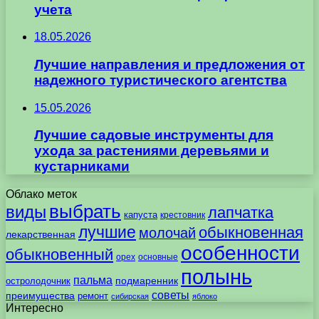
учета
18.05.2026
Лучшие направления и предложения от
надежного туристического агентства
15.05.2026
Лучшие садовые инструменты для
ухода за растениями деревьями и
кустарниками
Облако меток
выбрать
виды
лапчатка
капуста
крестовник
лучшие
обыкновенная
молочай
лекарственная
особенности
обыкновенный
орех
основные
полынь
пальма
подмаренник
остролодочник
советы
преимущества
ремонт
сибирская
яблоко
Интересно