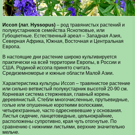
Иссоп (лат. Hyssopus)
– род травянистых растений и
полукустарников семейства Яснотковые, или
Губоцветные. Естественный ареал – Западная Азия,
Северная Африка, Южная, Восточная и Центральная
Европа.
В настоящие дни растение широко культивируется
практически на всей территории Европы, в России и
США. Родиной иссопа принято считать
Средиземноморье и южные области Малой Азии.
Характеристика культуры Иссоп – травянистое растение
или сильно ветвистый полукустарник высотой 20-90 см.
Корневая система стержневая, главный корень
деревянистый. Стебли многочисленные, прутьевидные,
голые или опушенные короткими волосками,
четырехгранные, часто одресневевшие у основания.
Листья сидячие, ланцетовидные, цельнокрайние,
расположены супротивно, края чуть отогнутые. По
сравнению с нижними листьями, верхние значительно
мельче.