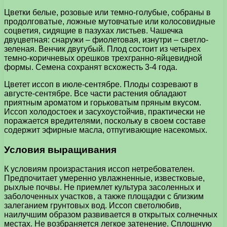
Цветки белые, розовые или темно-голубые, собраны в
продолговатые, ложные мутовчатые или колосовидные
соцветия, сидящие в пазухах листьев. Чашечка
двуцветная: снаружи – фиолетовая, изнутри – светло-
зеленая. Венчик двугубый. Плод состоит из четырех
темно-коричневых орешков трехгранно-яйцевидной
формы. Семена сохранят всхожесть 3-4 года.
Цветет иссоп в июле-сентябре. Плоды созревают в
августе-сентябре. Все части растения обладают
приятным ароматом и горьковатым пряным вкусом.
Иссоп холодостоек и засухоустойчив, практически не
поражается вредителями, поскольку в своем составе
содержит эфирные масла, отпугивающие насекомых.
Условия выращивания
К условиям произрастания иссоп нетребователен.
Предпочитает умеренно увлажненные, известковые,
рыхлые почвы. Не приемлет культура засоленных и
заболоченных участков, а также площадки с близким
залеганием грунтовых вод. Иссоп светолюбив,
наилучшим образом развивается в открытых солнечных
местах. Не возбраняется легкое затенение. Сплошную