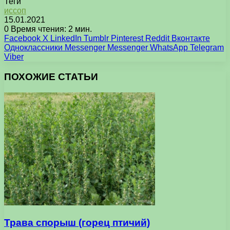
Теги
иссоп
15.01.2021
0
Время чтения: 2 мин.
Facebook
X
LinkedIn
Tumblr
Pinterest
Reddit
Вконтакте
Одноклассники
Messenger
Messenger
WhatsApp
Telegram
Viber
ПОХОЖИЕ СТАТЬИ
Трава спорыш (горец птичий)