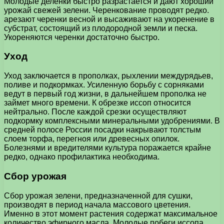
Молодые деленки быстро разрастается и дают хороший
урожай свежей зелени. Черенкование проводят редко.
арезают черенки весной и высаживают на укоренение в
субстрат, состоящий из плодородной земли и песка.
Укореняются черенки достаточно быстро.
Уход
Уход заключается в прополках, рыхлении междурядьев,
поливе и подкормках. Усиленную борьбу с сорняками
ведут в первый год жизни, в дальнейшем прополка не
займет много времени. К обрезке иссоп относится
нейтрально. После каждой срезки осуществляют
подкормку комплексными минеральными удобрениями. В
средней полосе России посадки накрывают толстым
слоем торфа, перегноя или древесных опилок.
Болезнями и вредителями культура поражается крайне
редко, однако профилактика необходима.
Сбор урожая
Сбор урожая зелени, предназначенной для сушки,
производят в период начала массового цветения.
Именно в этот момент растения содержат максимальное
количество эфирного масла. Молодые побеги иссопа