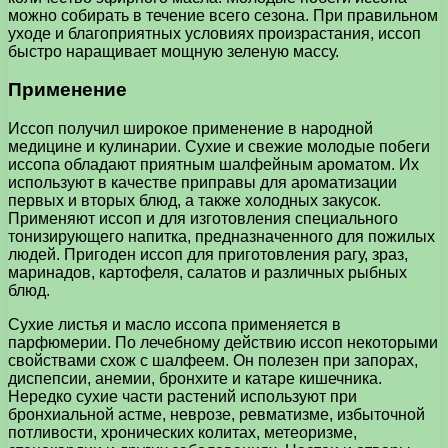
можно собирать в течение всего сезона. При правильном
уходе и благоприятных условиях произрастания, иссоп
быстро наращивает мощную зеленую массу.
Применение
Иссоп получил широкое применение в народной
медицине и кулинарии. Сухие и свежие молодые побеги
иссопа обладают приятным шалфейным ароматом. Их
используют в качестве приправы для ароматизации
первых и вторых блюд, а также холодных закусок.
Применяют иссоп и для изготовления специального
тонизирующего напитка, предназначенного для пожилых
людей. Пригоден иссоп для приготовления рагу, зраз,
маринадов, картофеля, салатов и различных рыбных
блюд.
Сухие листья и масло иссопа применяется в
парфюмерии. По лечебному действию иссоп некоторыми
свойствами схож с шалфеем. Он полезен при запорах,
диспепсии, анемии, бронхите и катаре кишечника.
Нередко сухие части растений используют при
бронхиальной астме, неврозе, ревматизме, избыточной
потливости, хронических колитах, метеоризме,