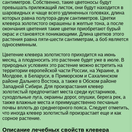
сантиметров. Собственно, такие цветоносы будут
превышать прилежащий листок, они будут находится в
шаровидных и чаще всего удлиненных головках, длина
которых равна полутора-двум сантиметров. Цветки
клевера золотистого окрашены в желтые тона, а после
окончания цветения такие цветки приобретают бурый
окрас и становятся поникающими. Длина цветков этого
растения равна пяти-шести сантиметрам, а боб является
односемянным.
Цветение клевера золотистого приходится на июнь
месяц, а плодоносить это растение будет уже в июле. В
природных условиях это растение можно встретить на
территории европейской части России, на Украине, в
Молдове, в Беларуси, в Приморском и Сахалинском
районе Дальнего Востока, а также в Обском районе
Западной Сибири. Для произрастания клевер
золотистый предпочитает места среди кустарников,
суходольные луга, окраины дорог, опушки, берега рек, а
также влажные места и преимущественно песчаные
почвы вплоть до среднегорного пояса. Следует отметить,
что иногда клевер золотистый произрастает еще и как
сорное растение.
Описание лечебных свойств клевера