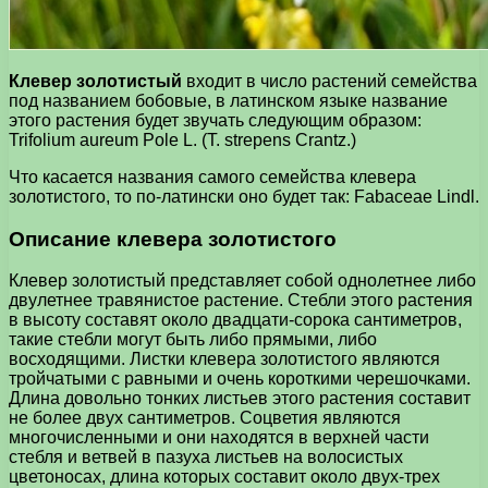
Клевер золотистый
входит в число растений семейства
под названием бобовые, в латинском языке название
этого растения будет звучать следующим образом:
Trifolium aureum Pole L. (T. strepens Crantz.)
Что касается названия самого семейства клевера
золотистого, то по-латински оно будет так: Fabaceae Lindl.
Описание клевера золотистого
Клевер золотистый представляет собой однолетнее либо
двулетнее травянистое растение. Стебли этого растения
в высоту составят около двадцати-сорока сантиметров,
такие стебли могут быть либо прямыми, либо
восходящими. Листки клевера золотистого являются
тройчатыми с равными и очень короткими черешочками.
Длина довольно тонких листьев этого растения составит
не более двух сантиметров. Соцветия являются
многочисленными и они находятся в верхней части
стебля и ветвей в пазуха листьев на волосистых
цветоносах, длина которых составит около двух-трех