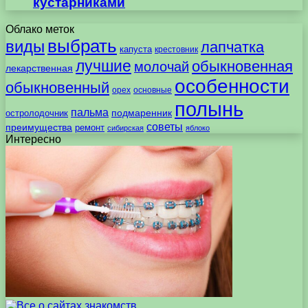
кустарниками
Облако меток
выбрать
виды
лапчатка
капуста
крестовник
лучшие
обыкновенная
молочай
лекарственная
особенности
обыкновенный
орех
основные
полынь
пальма
подмаренник
остролодочник
советы
преимущества
ремонт
сибирская
яблоко
Интересно