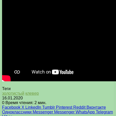
Теги
золотистый
клевер
16.01.2020
0
Время чтения: 2 мин.
Facebook
X
LinkedIn
Tumblr
Pinterest
Reddit
Вконтакте
Одноклассники
Messenger
Messenger
WhatsApp
Telegram