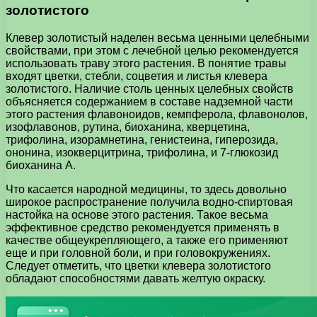
золотистого
Клевер золотистый наделен весьма ценными целебными
свойствами, при этом с лечебной целью рекомендуется
использовать траву этого растения. В понятие травы
входят цветки, стебли, соцветия и листья клевера
золотистого. Наличие столь ценных целебных свойств
объясняется содержанием в составе надземной части
этого растения флавоноидов, кемпферола, флавонолов,
изофлавонов, рутина, биоханина, кверцетина,
трифолина, изорамнетина, генистеина, гиперозида,
ононина, изокверцитрина, трифолина, и 7-глюкозид
биоханина А.
Что касается народной медицины, то здесь довольно
широкое распространение получила водно-спиртовая
настойка на основе этого растения. Такое весьма
эффективное средство рекомендуется применять в
качестве общеукрепляющего, а также его применяют
еще и при головной боли, и при головокружениях.
Следует отметить, что цветки клевера золотистого
обладают способностями давать желтую окраску.