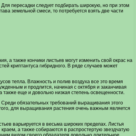
. Для пересадки следует подбирать широкую, но при этом
тава земельной смеси, то потребуется взять две части
я, а также кончики листьев могут изменить свой окрас на
стей криптантуса гибридного. В ряде случаев может
сов тепла. Влажность и полив воздуха все это время
ужденным и продлится, начиная с октября и заканчивая
 а также еще и довольно низкая степень освещенности.
к. Среди обязательных требований выращивания этого
 этого, для выращивания растения очень важным является
стьев варьируется в весьма широких пределах. Листья
 краем, а также собираются в распростертую звездчатую
шним видом своего обладателя довольно длительное