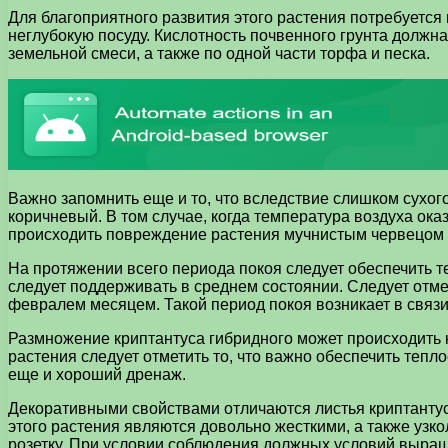
Для благоприятного развития этого растения потребуется
неглубокую посуду. Кислотность почвенного грунта должна 
земельной смеси, а также по одной части торфа и песка.
Важно запомнить еще и то, что вследствие слишком сухого
коричневый. В том случае, когда температура воздуха ока
происходить повреждение растения мучнистым червецом 
На протяжении всего периода покоя следует обеспечить т
следует поддерживать в среднем состоянии. Следует отме
февралем месяцем. Такой период покоя возникает в связи
Размножение криптантуса гибридного может происходить 
растения следует отметить то, что важно обеспечить теп
еще и хороший дренаж.
Декоративными свойствами отличаются листья криптантуса 
этого растения являются довольно жесткими, а также уз
розетку. При условии соблюдения должных условий выра