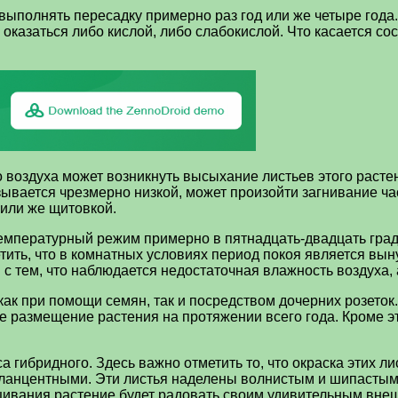
 выполнять пересадку примерно раз год или же четыре года
оказаться либо кислой, либо слабокислой. Что касается сос
 воздуха может возникнуть высыхание листьев этого растени
зывается чрезмерно низкой, может произойти загнивание ча
или же щитовкой.
емпературный режим примерно в пятнадцать-двадцать граду
тить, что в комнатных условиях период покоя является вын
 с тем, что наблюдается недостаточная влажность воздуха,
как при помощи семян, так и посредством дочерних розето
лое размещение растения на протяжении всего года. Кроме
гибридного. Здесь важно отметить то, что окраска этих ли
коланцентными. Эти листья наделены волнистым и шипастым
щивания растение будет радовать своим удивительным вне