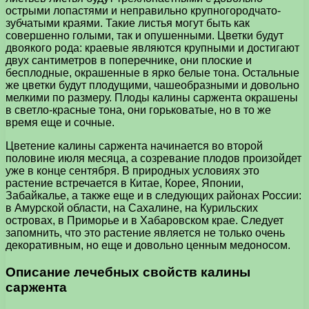
острыми лопастями и неправильно крупногородчато-
зубчатыми краями. Такие листья могут быть как
совершенно голыми, так и опушенными. Цветки будут
двоякого рода: краевые являются крупными и достигают
двух сантиметров в поперечнике, они плоские и
бесплодные, окрашенные в ярко белые тона. Остальные
же цветки будут плодущими, чашеобразными и довольно
мелкими по размеру. Плоды калины саржента окрашены
в светло-красные тона, они горьковатые, но в то же
время еще и сочные.
Цветение калины саржента начинается во второй
половине июля месяца, а созревание плодов произойдет
уже в конце сентября. В природных условиях это
растение встречается в Китае, Корее, Японии,
Забайкалье, а также еще и в следующих районах России:
в Амурской области, на Сахалине, на Курильских
островах, в Приморье и в Хабаровском крае. Следует
запомнить, что это растение является не только очень
декоративным, но еще и довольно ценным медоносом.
Описание лечебных свойств калины
саржента