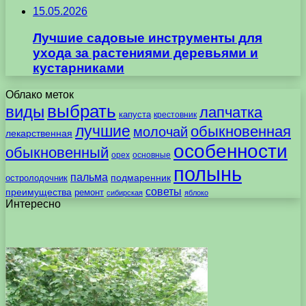
15.05.2026
Лучшие садовые инструменты для
ухода за растениями деревьями и
кустарниками
Облако меток
выбрать
виды
лапчатка
капуста
крестовник
лучшие
обыкновенная
молочай
лекарственная
особенности
обыкновенный
орех
основные
полынь
пальма
подмаренник
остролодочник
советы
преимущества
ремонт
сибирская
яблоко
Интересно