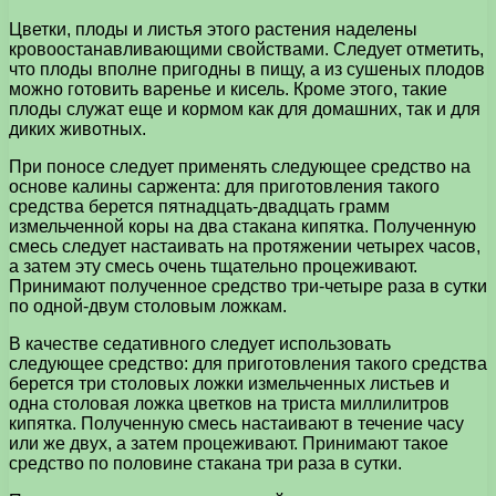
Цветки, плоды и листья этого растения наделены
кровоостанавливающими свойствами. Следует отметить,
что плоды вполне пригодны в пищу, а из сушеных плодов
можно готовить варенье и кисель. Кроме этого, такие
плоды служат еще и кормом как для домашних, так и для
диких животных.
При поносе следует применять следующее средство на
основе калины саржента: для приготовления такого
средства берется пятнадцать-двадцать грамм
измельченной коры на два стакана кипятка. Полученную
смесь следует настаивать на протяжении четырех часов,
а затем эту смесь очень тщательно процеживают.
Принимают полученное средство три-четыре раза в сутки
по одной-двум столовым ложкам.
В качестве седативного следует использовать
следующее средство: для приготовления такого средства
берется три столовых ложки измельченных листьев и
одна столовая ложка цветков на триста миллилитров
кипятка. Полученную смесь настаивают в течение часу
или же двух, а затем процеживают. Принимают такое
средство по половине стакана три раза в сутки.