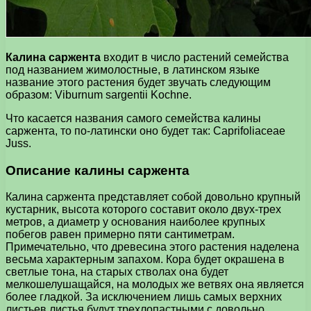
Калина саржента
входит в число растений семейства
под названием жимолостные, в латинском языке
название этого растения будет звучать следующим
образом: Viburnum sargentii Kochne.
Что касается названия самого семейства калины
саржента, то по-латински оно будет так: Caprifoliaceae
Juss.
Описание калины саржента
Калина саржента представляет собой довольно крупный
кустарник, высота которого составит около двух-трех
метров, а диаметр у основания наиболее крупных
побегов равен примерно пяти сантиметрам.
Примечательно, что древесина этого растения наделена
весьма характерным запахом. Кора будет окрашена в
светлые тона, на старых стволах она будет
мелкошелушащайся, на молодых же ветвях она является
более гладкой. За исключением лишь самых верхних
листьев листья будут трехлопастными с довольно