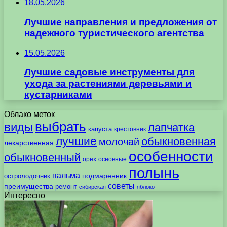
18.05.2026
Лучшие направления и предложения от
надежного туристического агентства
15.05.2026
Лучшие садовые инструменты для
ухода за растениями деревьями и
кустарниками
Облако меток
выбрать
виды
лапчатка
капуста
крестовник
лучшие
обыкновенная
молочай
лекарственная
особенности
обыкновенный
орех
основные
полынь
пальма
подмаренник
остролодочник
советы
преимущества
ремонт
сибирская
яблоко
Интересно