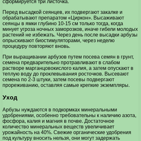
сформируется три листочка.
Перед высадкой сеянцев, их подвергают закалке и
обрабатывают препаратом «Циркон». Высаживают
сеянцы в ямки глубино 10-15 см только тогда, когда
минует угроза ночных заморозков, иначе гибели молодых
растений не избежать. Через день после высадки арбузы
опрыскивают биостимуляторами, через неделю
процедуру повторяют вновь.
При выращивании арбузов путем посева семян в грунт,
семена предварительно протравливают в слабом
растворе марганцовокислого калия, а затем опускают в
теплую воду до проклевывания росточков. Высевают
семена по 2-3 штуки, затем посевы подвергают
прореживанию, оставляя самые крепкие экземпляры.
Уход
Арбузы нуждаются в подкормках минеральными
удобрениями, особенно требовательны к наличию азота,
фосфора, калия и магния в почве. Достаточное
количество минеральных веществ увеличивает
урожайность на 40%. Свежие органические удобрения
под культуру вносить нельзя, они могут задержать