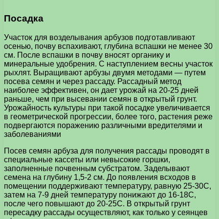
Посадка
Участок для возделывания арбузов подготавливают
осенью, почву вспахивают, глубина вспашки не менее 30
см. После вспашки в почву вносят органику и
минеральные удобрения. С наступлением весны участок
рыхлят. Выращивают арбузы двумя методами — путем
посева семян и через рассаду. Рассадный метод
наиболее эффективен, он дает урожай на 20-25 дней
раньше, чем при высевании семян в открытый грунт.
Урожайность культуры при такой посадке увеличивается
в геометрической прогрессии, более того, растения реже
подвергаются поражению различными вредителями и
заболеваниями
Посев семян арбуза для получения рассады проводят в
специальные кассеты или невысокие горшки,
заполненные почвенным субстратом. Заделывают
семена на глубину 1,5-2 см. До появления всходов в
помещении поддерживают температуру, равную 25-30С,
затем на 7-9 дней температуру понижают до 16-18С,
после чего повышают до 20-25С. В открытый грунт
пересадку рассады осуществляют, как только у сеянцев