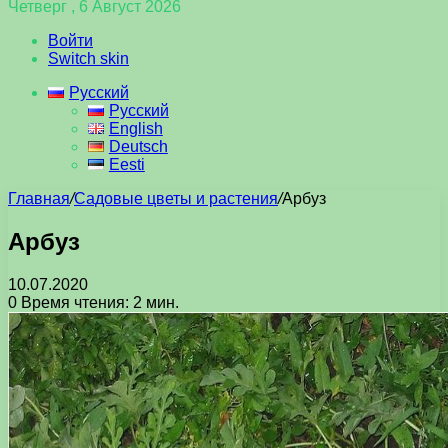
Четверг , 6 Август 2026
Войти
Switch skin
Русский
Русский
English
Deutsch
Eesti
Главная
/
Садовые цветы и растения
/
Арбуз
Арбуз
10.07.2020
0
Время чтения: 2 мин.