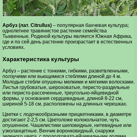
Арбуз (лат. Citrullus)
– популярная бахчевая культура;
однолетнее травянистое растение семейства
Тыквенные. Родиной культуры является Южная Африка,
где и по сей день растение произрастает в естественных
условиях.
Характеристика культуры
Арбуз – растение с тонкими, гибкими, разветвленными,
ползучими или вьющимися стеблями длиной до 4 м.
Молодые стебли опушены мелкими и мягкими волосками.
Листья грубоватые, шероховатые, перисто-раздельные
или перисто-рассеченные, треугольно-яйцевидной
формы, у основания сердцевидные, длиной 8-22 см,
шириной 5-18 см, расположены на длинных черешках.
Цветки с лодочкообразными прицветниками, в диаметре
достигают 2-2,5 см. Цветоложе колокольчатое, чуть
опушенное. Чашелистики шиловидные, нитевидные или
узколанцетные. Венчик воронковидный, снаружи
зеленого цвета, с продолговато-яйцевидными долями.