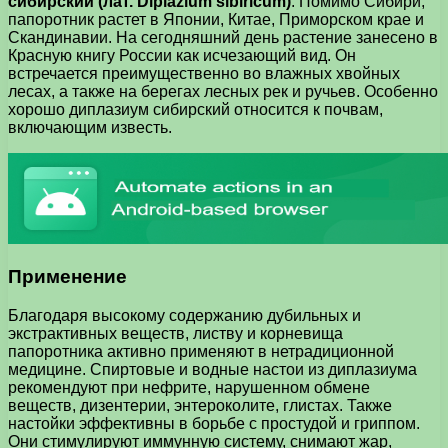
сибирский (лат. Diplazium sibiricum)
. Помимо Сибири,
папоротник растет в Японии, Китае, Приморском крае и
Скандинавии. На сегодняшний день растение занесено в
Красную книгу России как исчезающий вид. Он
встречается преимущественно во влажных хвойных
лесах, а также на берегах лесных рек и ручьев. Особенно
хорошо диплазиум сибирский относится к почвам,
включающим известь.
Применение
Благодаря высокому содержанию дубильных и
экстрактивных веществ, листву и корневища
папоротника активно применяют в нетрадиционной
медицине. Спиртовые и водные настои из диплазиума
рекомендуют при нефрите, нарушенном обмене
веществ, дизентерии, энтероколите, глистах. Также
настойки эффективны в борьбе с простудой и гриппом.
Они стимулируют иммунную систему, снимают жар,