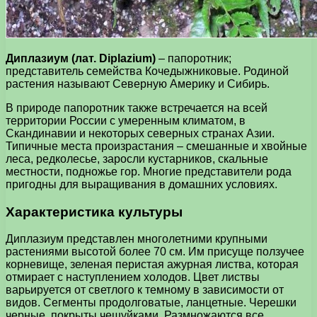
Диплазиум (лат. Diplazium)
– папоротник;
представитель семейства Кочедыжниковые. Родиной
растения называют Северную Америку и Сибирь.
В природе папоротник также встречается на всей
территории России с умеренным климатом, в
Скандинавии и некоторых северных странах Азии.
Типичные места произрастания – смешанные и хвойные
леса, редколесье, заросли кустарников, скальные
местности, подножье гор. Многие представители рода
пригодны для выращивания в домашних условиях.
Характеристика культуры
Диплазиум представлен многолетними крупными
растениями высотой более 70 см. Им присуще ползучее
корневище, зеленая перистая ажурная листва, которая
отмирает с наступлением холодов. Цвет листвы
варьируется от светлого к темному в зависимости от
видов. Сегменты продолговатые, ланцетные. Черешки
черные, покрыты чешуйками. Размножаются все