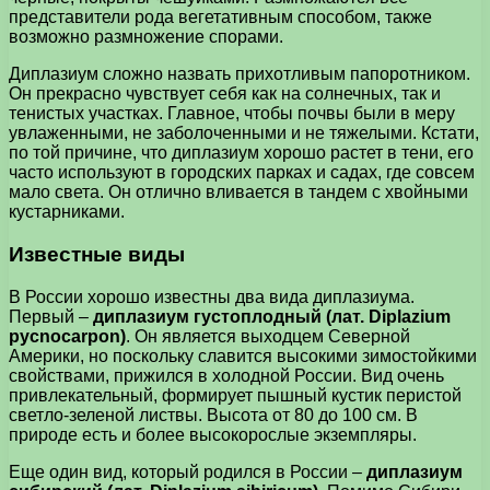
представители рода вегетативным способом, также
возможно размножение спорами.
Диплазиум сложно назвать прихотливым папоротником.
Он прекрасно чувствует себя как на солнечных, так и
тенистых участках. Главное, чтобы почвы были в меру
увлаженными, не заболоченными и не тяжелыми. Кстати,
по той причине, что диплазиум хорошо растет в тени, его
часто используют в городских парках и садах, где совсем
мало света. Он отлично вливается в тандем с хвойными
кустарниками.
Известные виды
В России хорошо известны два вида диплазиума.
Первый –
диплазиум густоплодный (лат. Diplazium
pycnocarpon)
. Он является выходцем Северной
Америки, но поскольку славится высокими зимостойкими
свойствами, прижился в холодной России. Вид очень
привлекательный, формирует пышный кустик перистой
светло-зеленой листвы. Высота от 80 до 100 см. В
природе есть и более высокорослые экземпляры.
Еще один вид, который родился в России –
диплазиум