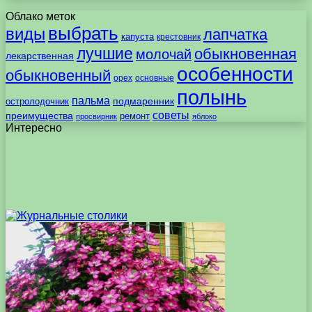
Облако меток
выбрать
виды
лапчатка
капуста
крестовник
лучшие
обыкновенная
молочай
лекарственная
особенности
обыкновенный
орех
основные
полынь
пальма
подмаренник
остролодочник
советы
преимущества
ремонт
просвирник
яблоко
Интересно