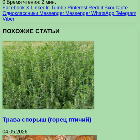
0
Время чтения: 2 мин.
Facebook
X
LinkedIn
Tumblr
Pinterest
Reddit
Вконтакте
Одноклассники
Messenger
Messenger
WhatsApp
Telegram
Viber
ПОХОЖИЕ СТАТЬИ
Трава спорыш (горец птичий)
04.05.2026