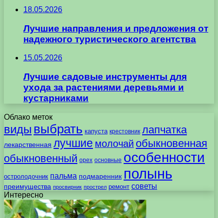
18.05.2026
Лучшие направления и предложения от
надежного туристического агентства
15.05.2026
Лучшие садовые инструменты для
ухода за растениями деревьями и
кустарниками
Облако меток
выбрать
виды
лапчатка
капуста
крестовник
лучшие
обыкновенная
молочай
лекарственная
особенности
обыкновенный
орех
основные
полынь
пальма
подмаренник
остролодочник
советы
преимущества
ремонт
просвирник
прострел
Интересно