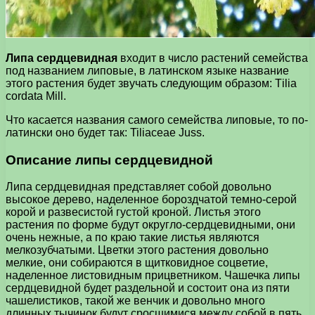
Липа сердцевидная
входит в число растений семейства
под названием липовые, в латинском языке название
этого растения будет звучать следующим образом: Тilia
cordata Mill.
Что касается названия самого семейства липовые, то по-
латински оно будет так: Tiliaceae Juss.
Описание липы сердцевидной
Липа сердцевидная представляет собой довольно
высокое дерево, наделенное бороздчатой темно-серой
корой и развесистой густой кроной. Листья этого
растения по форме будут округло-сердцевидными, они
очень нежные, а по краю такие листья являются
мелкозубчатыми. Цветки этого растения довольно
мелкие, они собираются в щитковидное соцветие,
наделенное листовидным прицветником. Чашечка липы
сердцевидной будет раздельной и состоит она из пяти
чашелистиков, такой же венчик и довольно много
длинных тычинок будут сросшимися между собой в пять