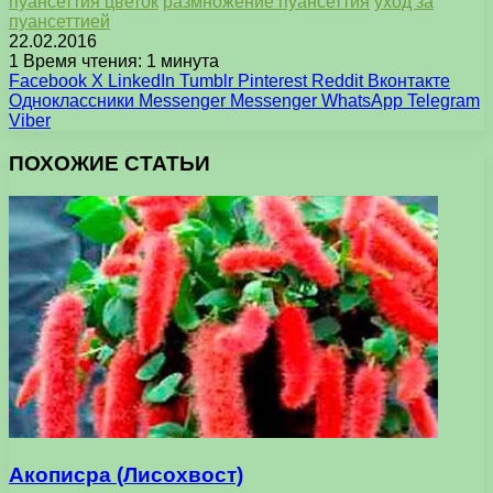
пуансеттия цветок
размножение пуансеттия
уход за
пуансеттией
22.02.2016
1
Время чтения: 1 минута
Facebook
X
LinkedIn
Tumblr
Pinterest
Reddit
Вконтакте
Одноклассники
Messenger
Messenger
WhatsApp
Telegram
Viber
ПОХОЖИЕ СТАТЬИ
Акописра (Лисохвост)