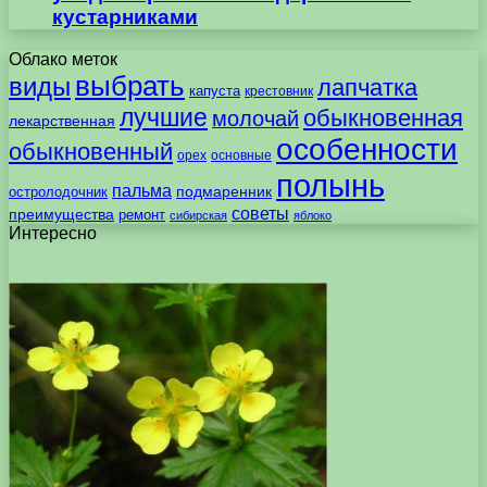
кустарниками
Облако меток
выбрать
виды
лапчатка
капуста
крестовник
лучшие
обыкновенная
молочай
лекарственная
особенности
обыкновенный
орех
основные
полынь
пальма
подмаренник
остролодочник
советы
преимущества
ремонт
сибирская
яблоко
Интересно