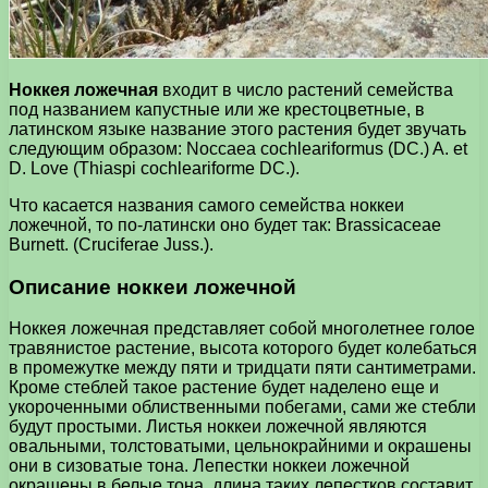
Ноккея ложечная
входит в число растений семейства
под названием капустные или же крестоцветные, в
латинском языке название этого растения будет звучать
следующим образом: Noccaea cochleariformus (DC.) A. et
D. Love (Thiaspi cochleariforme DC.).
Что касается названия самого семейства ноккеи
ложечной, то по-латински оно будет так: Brassicaceae
Burnett. (Cruciferae Juss.).
Описание ноккеи ложечной
Ноккея ложечная представляет собой многолетнее голое
травянистое растение, высота которого будет колебаться
в промежутке между пяти и тридцати пяти сантиметрами.
Кроме стеблей такое растение будет наделено еще и
укороченными облиственными побегами, сами же стебли
будут простыми. Листья ноккеи ложечной являются
овальными, толстоватыми, цельнокрайними и окрашены
они в сизоватые тона. Лепестки ноккеи ложечной
окрашены в белые тона, длина таких лепестков составит