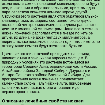
около шести-семи с половиной миллиметров, они будут
неодинаковыми и обратноовальными, при этом одна
пара лепестков окажется немного короче другой.
Стручочки этого растения являются обратноовалььно-
клиновидными, их ширина составляет около двух с
половиной-четырех миллиметров, а длина равна пяти-
девяти с половиной миллиметрам. Чаще всего семена
ноккеи ложечной располагаются в гнезде по четыре
штуки, их длина не достигнет двух миллиметров, а
ширина только несколько превысит один миллиметр, по
окрасу такие семена будут желтовато-бурыми.
Цветение ноккеи ложечной приходится на период,
начиная с мая и заканчивая апрелем месяцем. В
природных условиях это растение встречается на
территории Средней Азии, европейской части России,
Алтайского района Западной Сибири, Даурского и
Ангаро-Саянского района Восточной Сибири. Для
произрастания ноккея ложечная предпочитает
каменистые склоны, альпийские луга, прибрежные
галечники, каменистые степи от равнин и до
верхнегорного пояса.
Описание лечебных свойств ноккеи