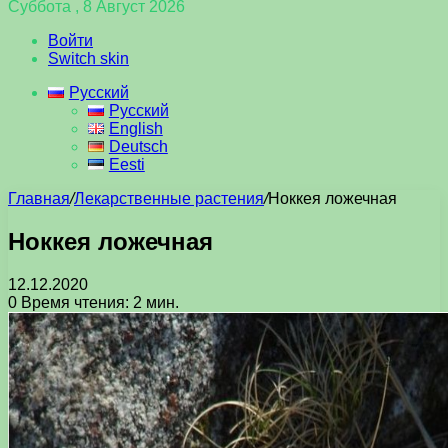
Суббота , 8 Август 2026
Войти
Switch skin
Русский
Русский
English
Deutsch
Eesti
Главная
/
Лекарственные растения
/
Ноккея ложечная
Ноккея ложечная
12.12.2020
0
Время чтения: 2 мин.