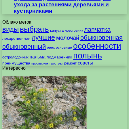
ухода за растениями деревьями и
кустарниками
Облако меток
выбрать
виды
лапчатка
капуста
крестовник
лучшие
обыкновенная
молочай
лекарственная
особенности
обыкновенный
орех
основные
полынь
пальма
подмаренник
остролодочник
советы
преимущества
ремонт
просвирник
прострел
Интересно