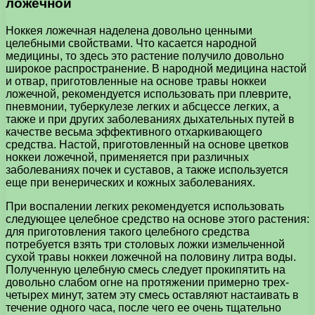
ложечной
Ноккея ложечная наделена довольно ценными
целебными свойствами. Что касается народной
медицины, то здесь это растение получило довольно
широкое распространение. В народной медицина настой
и отвар, приготовленные на основе травы ноккеи
ложечной, рекомендуется использовать при плеврите,
пневмонии, туберкулезе легких и абсцессе легких, а
также и при других заболеваниях дыхательных путей в
качестве весьма эффективного отхаркивающего
средства. Настой, приготовленный на основе цветков
ноккеи ложечной, применяется при различных
заболеваниях почек и суставов, а также используется
еще при венерических и кожных заболеваниях.
При воспалении легких рекомендуется использовать
следующее целебное средство на основе этого растения:
для приготовления такого целебного средства
потребуется взять три столовых ложки измельченной
сухой травы ноккеи ложечной на половину литра воды.
Полученную целебную смесь следует прокипятить на
довольно слабом огне на протяжении примерно трех-
четырех минут, затем эту смесь оставляют настаивать в
течение одного часа, после чего ее очень тщательно