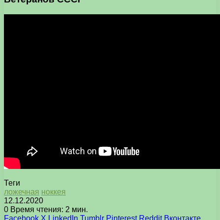
Теги
ложечная
ноккея
12.12.2020
0
Время чтения: 2 мин.
Facebook
X
LinkedIn
Tumblr
Pinterest
Reddit
Вконтакте