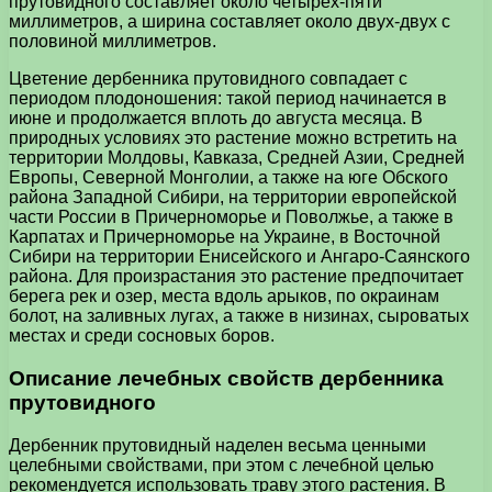
прутовидного составляет около четырех-пяти
миллиметров, а ширина составляет около двух-двух с
половиной миллиметров.
Цветение дербенника прутовидного совпадает с
периодом плодоношения: такой период начинается в
июне и продолжается вплоть до августа месяца. В
природных условиях это растение можно встретить на
территории Молдовы, Кавказа, Средней Азии, Средней
Европы, Северной Монголии, а также на юге Обского
района Западной Сибири, на территории европейской
части России в Причерноморье и Поволжье, а также в
Карпатах и Причерноморье на Украине, в Восточной
Сибири на территории Енисейского и Ангаро-Саянского
района. Для произрастания это растение предпочитает
берега рек и озер, места вдоль арыков, по окраинам
болот, на заливных лугах, а также в низинах, сыроватых
местах и среди сосновых боров.
Описание лечебных свойств дербенника
прутовидного
Дербенник прутовидный наделен весьма ценными
целебными свойствами, при этом с лечебной целью
рекомендуется использовать траву этого растения. В