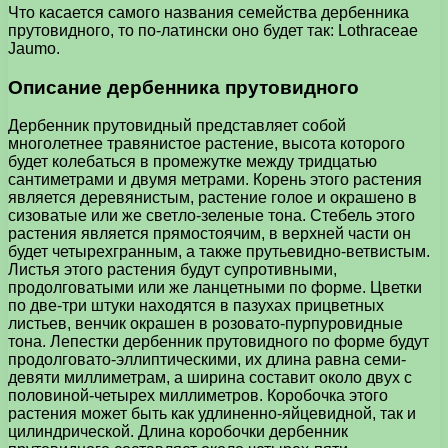
Что касается самого названия семейства дербенника
прутовидного, то по-латински оно будет так: Lothraceae
Jaumo.
Описание дербенника прутовидного
Дербенник прутовидный представляет собой
многолетнее травянистое растение, высота которого
будет колебаться в промежутке между тридцатью
сантиметрами и двумя метрами. Корень этого растения
является деревянистым, растение голое и окрашено в
сизоватые или же светло-зеленые тона. Стебель этого
растения является прямостоячим, в верхней части он
будет четырехгранным, а также прутьевидно-ветвистым.
Листья этого растения будут супротивными,
продолговатыми или же ланцетными по форме. Цветки
по две-три штуки находятся в пазухах прицветных
листьев, венчик окрашен в розовато-пурпуровидные
тона. Лепестки дербенник прутовидного по форме будут
продолговато-эллиптическими, их длина равна семи-
девяти миллиметрам, а ширина составит около двух с
половиной-четырех миллиметров. Коробочка этого
растения может быть как удлиненно-яйцевидной, так и
цилиндрической. Длина коробочки дербенник