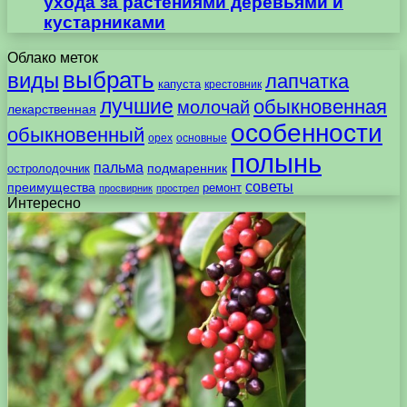
ухода за растениями деревьями и
кустарниками
Облако меток
выбрать
виды
лапчатка
капуста
крестовник
лучшие
обыкновенная
молочай
лекарственная
особенности
обыкновенный
орех
основные
полынь
пальма
подмаренник
остролодочник
советы
преимущества
ремонт
просвирник
прострел
Интересно