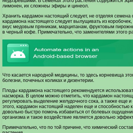
недозревшими. В семенах этого растения содержится эфир
лимонен, их сложнеы эфиры и цинеол.
Хранить кардамон настоящий следует, не отделяя семена 
кардамона настоящего следует вылущивать из коробочек,
вкус медовым пряникам, марципанам, фруктовым пирожным
в черный кофе. Примечательно, что заменителями этого р
Что касается народной медицины, то здесь корневища это
болезни, почечных коликах и дизентерии.
Плоды кардамона настоящего рекомендуется использовать 
насморка. В целом можно отметить, что кардамон настоящ
регулировать выделение желудочного сока, а также еще 
этого, кардамон настоящий наделен еще и способностью к
довольно быстро помочь избавиться от болевых ощущений
организма и такое воздействие является довольно эффек
Примечательно, что по той причине, что химический сост
растения.