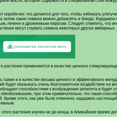
ное масло, которое содержится в специальном слое кожуры
от коробочек: что делается для того, чтобы избежать улет
 а затем такие семена можно добавлять в блюдо. Кардамо
, печени и дрожжевым пирогам. Следует отметить, что и
астения могут служить семена некоторых других имбирных.
го растения применяются в качестве ценного стимулирующе
также и в качестве весьма ценного и эффективного желудо
ий будет оказывать очень благоприятное воздействие на ве
и обладает способностями к возбуждению аппетита и будет
 обезболиванию, при этом примечательно, что такая способ
. Кроме этого, как уже было отмечено, кардамон настоящи
тивным.
ав этого растения изучен не до конца, в ближайшее время 