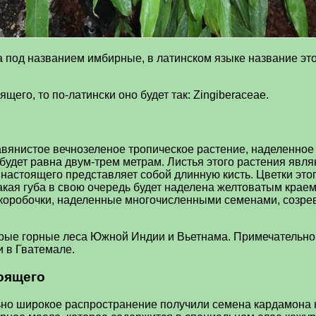
 под названием имбирные, в латинском языке название этог
его, то по-латински оно будет так: Zingiberaceae.
вянистое вечнозеленое тропическое растение, наделенное 
 будет равна двум-трем метрам. Листья этого растения яв
 настоящего представляет собой длинную кисть. Цветки эт
акая губа в свою очередь будет наделена желтоватым кра
 коробочки, наделенные многочисленными семенами, созре
ые горные леса Южной Индии и Вьетнама. Примечательно, 
и в Гватемале.
оящего
но широкое распространение получили семена кардамона н