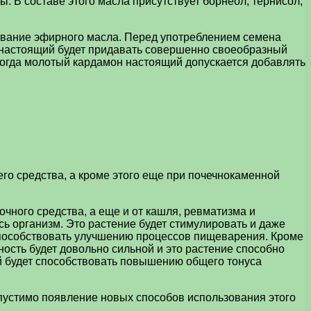
. В составе этого масла присутствует борнеол, тернисол,
учивание эфирного масла. Перед употреблением семена
н настоящий будет придавать совершенно своеобразный
ногда молотый кардамон настоящий допускается добавлять
го средства, а кроме этого еще при почечнокаменной
чного средства, а еще и от кашля, ревматизма и
сь организм. Это растение будет стимулировать и даже
 способствовать улучшению процессов пищеварения. Кроме
ность будет довольно сильной и это растение способно
й будет способствовать повышению общего тонуса
допустимо появление новых способов использования этого