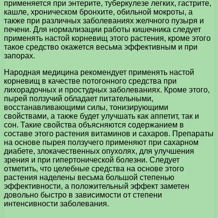
применяется при энтерите, туберкулезе легких, гастрите,
кашле, хроническом бронхите, обильной мокроты, а
также при различных заболеваниях желчного пузыря и
печени. Для нормализации работы кишечника следует
применять настой корневищ этого растения, кроме этого
такое средство окажется весьма эффективным и при
запорах.
Народная медицина рекомендует применять настой
корневищ в качестве потогонного средства при
лихорадочных и простудных заболеваниях. Кроме этого,
пырей ползучий обладает питательными,
восстанавливающими силы, тонизирующими
свойствами, а также будет улучшать как аппетит, так и
сон. Такие свойства объясняются содержанием в
составе этого растения витаминов и сахаров. Препараты
на основе пырея ползучего применяют при сахарном
диабете, злокачественных опухолях, для улучшения
зрения и при гипертонической болезни. Следует
отметить, что целебные средства на основе этого
растения наделены весьма большой степенью
эффективности, а положительный эффект заметен
довольно быстро в зависимости от степени
интенсивности заболевания.