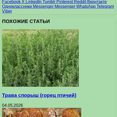
Facebook
X
LinkedIn
Tumblr
Pinterest
Reddit
Вконтакте
Одноклассники
Messenger
Messenger
WhatsApp
Telegram
Viber
ПОХОЖИЕ СТАТЬИ
Трава спорыш (горец птичий)
04.05.2026