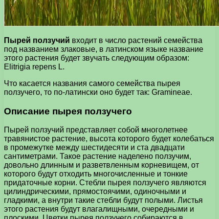
Пырей ползучий
входит в число растений семейства
под названием злаковые, в латинском языке название
этого растения будет звучать следующим образом:
Elitrigia repens L.
Что касается названия самого семейства пырея
ползучего, то по-латински оно будет так: Gramineae.
Описание пырея ползучего
Пырей ползучий представляет собой многолетнее
травянистое растение, высота которого будет колебаться
в промежутке между шестидесяти и ста двадцати
сантиметрами. Такое растение наделено ползучим,
довольно длинным и разветвленным корневищем, от
которого будут отходить многочисленные и тонкие
придаточные корни. Стебли пырея ползучего являются
цилиндрическими, прямостоячими, одиночными и
гладкими, а внутри такие стебли будут полыми. Листья
этого растения будут влагалищными, очередными и
плоскими. Цветки пырея ползучего собираются в