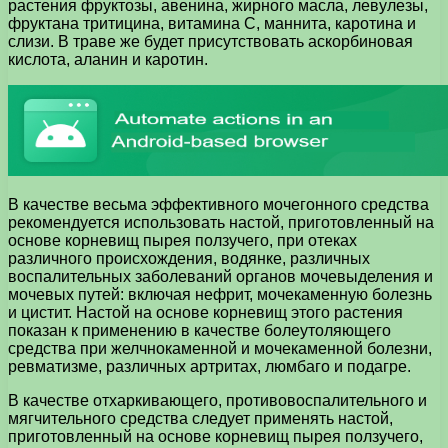
растения фруктозы, авенина, жирного масла, левулезы,
фруктана тритицина, витамина С, маннита, каротина и
слизи. В траве же будет присутствовать аскорбиновая
кислота, аланин и каротин.
В качестве весьма эффективного мочегонного средства
рекомендуется использовать настой, приготовленный на
основе корневищ пырея ползучего, при отеках
различного происхождения, водянке, различных
воспалительных заболеваний органов мочевыделения и
мочевых путей: включая нефрит, мочекаменную болезнь
и цистит. Настой на основе корневищ этого растения
показан к применению в качестве болеутоляющего
средства при желчнокаменной и мочекаменной болезни,
ревматизме, различных артритах, люмбаго и подагре.
В качестве отхаркивающего, противовоспалительного и
мягчительного средства следует применять настой,
приготовленный на основе корневищ пырея ползучего,