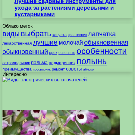
Лучшие садовые инструменты для
ухода за растениями деревьями и
кустарниками
Облако меток
выбрать
виды
лапчатка
капуста
крестовник
лучшие
обыкновенная
молочай
лекарственная
особенности
обыкновенный
орех
основные
полынь
пальма
подмаренник
остролодочник
советы
преимущества
ремонт
просвирник
яблоко
Интересно